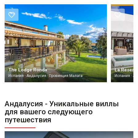
The Lodge Ronda
Испания · Андалусия · Провинция Малага
Испания · А
Андалусия - Уникальные виллы
для вашего следующего
путешествия