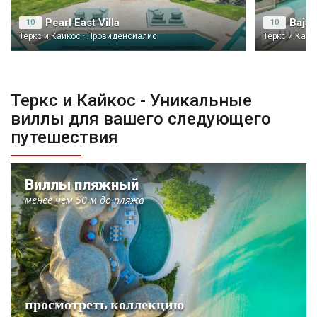
Pearl East Villa
10
10
Теркс и Кайкос · Провиденсиалис
Теркс и Кайк
Теркс и Кайкос - Уникальные
виллы для вашего следующего
путешествия
Виллы пляжный
менее чем 50 м до пляжа
просмотреть коллекцию