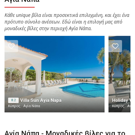
Κάθε unique βίλα είναι προσεκτικά επιλεγμένη, και έχει ένα
πρότυπο σύνολο ανέσεων. Εδώ είναι η επιλογή μας από
μοναδικές βίλες στην περιοχή Αγία Νάπα.
Villa Sun Ayia Napa
Holiday Vi
8.2
Κύπρος · Αγία Νάπα
Κύπρος · Αγί
Αγία Νάπα - Μοναδικές βίλες για το