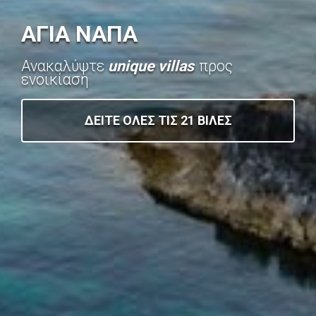
ΑΓΙΑ ΝΑΠΑ
Ανακαλύψτε
unique villas
προς
ενοικίαση
ΔΕΙΤΕ ΟΛΕΣ ΤΙΣ 21 ΒΙΛΕΣ