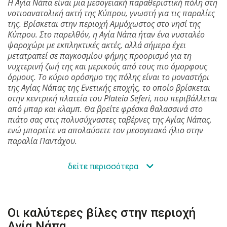
Η Αγία Νάπα είναι μια μεσογειακή παραθεριστική πόλη στη
νοτιοανατολική ακτή της Κύπρου, γνωστή για τις παραλίες
της. Βρίσκεται στην περιοχή Αμμόχωστος στο νησί της
Κύπρου. Στο παρελθόν, η Αγία Νάπα ήταν ένα νυσταλέο
ψαροχώρι με εκπληκτικές ακτές, αλλά σήμερα έχει
μετατραπεί σε παγκοσμίου φήμης προορισμό για τη
νυχτερινή ζωή της και μερικούς από τους πιο όμορφους
όρμους. Το κύριο ορόσημο της πόλης είναι το μοναστήρι
της Αγίας Νάπας της Ενετικής εποχής, το οποίο βρίσκεται
στην κεντρική πλατεία του Plateia Seferi, που περιβάλλεται
από μπαρ και κλαμπ. Θα βρείτε φρέσκα θαλασσινά στο
πιάτο σας στις πολυσύχναστες ταβέρνες της Αγίας Νάπας,
ενώ μπορείτε να απολαύσετε τον μεσογειακό ήλιο στην
παραλία Παντάχου.
δείτε περισσότερα
Οι καλύτερες βίλες στην περιοχή
Αγία Νάπα