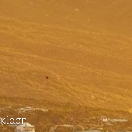
κίαση