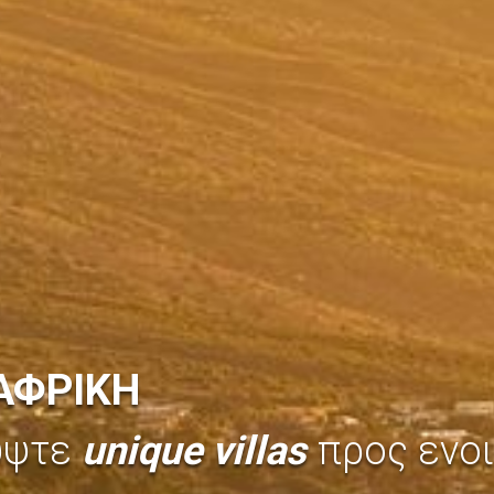
ΑΦΡΙΚΗ
ύψτε
unique villas
προς ενοι