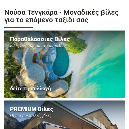
Νούσα Τενγκάρα - Μοναδικές βίλες
για το επόμενο ταξίδι σας
Παραθαλάσσιες Βίλες
Βίλες έως 50μ από τη παραλία
δείτε τη συλλογή
PREMIUM Βίλες
Οι πιο πολυτελείς βίλες