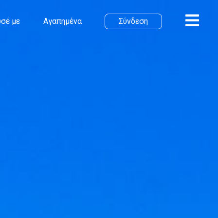
σέ με
Αγαπημένα
Σύνδεση