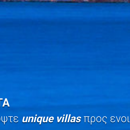
ΤΑ
ύψτε
unique villas
προς ενοι