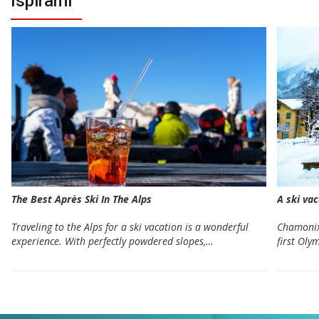
Ispirami
The Best Après Ski In The Alps
A ski va
Traveling to the Alps for a ski vacation is a wonderful
Chamonix 
experience. With perfectly powdered slopes,…
first Ol