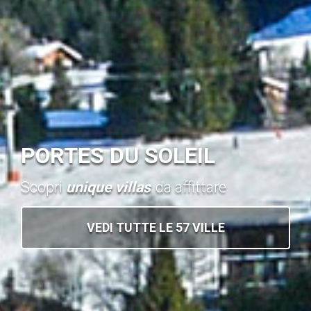
PORTES DU SOLEIL
Scopri
unique villas
da affittare
VEDI TUTTE LE 57 VILLE