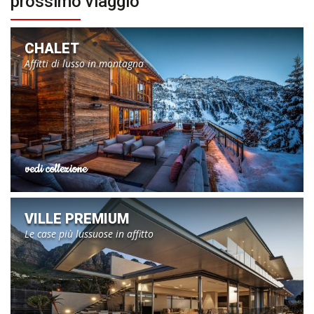
prossimo viaggio
CHALET
Affitti di lusso in montagna
vedi collezione
VILLE PREMIUM
Le case più lussuose in affitto