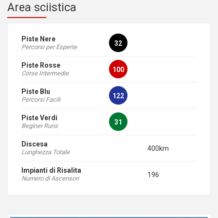
Area sciistica
Piste Nere
32
Percorsi per Esperte
Piste Rosse
100
Corse Intermedie
Piste Blu
122
Percorsi Facili
Piste Verdi
31
Beginer Runs
Discesa
400km
Lunghezza Totale
Impianti di Risalita
196
Numero di Ascensori