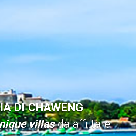
IA DI CHAWENG
nique villas
da affittare