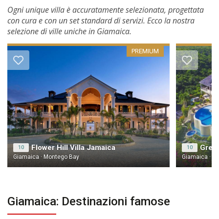
Ogni unique villa è accuratamente selezionata, progettata
con cura e con un set standard di servizi. Ecco la nostra
selezione di ville uniche in Giamaica.
PREMIUM
Flower Hill Villa Jamaica
Great
10
10
Giamaica · Montego Bay
Giamaica · M
Giamaica: Destinazioni famose