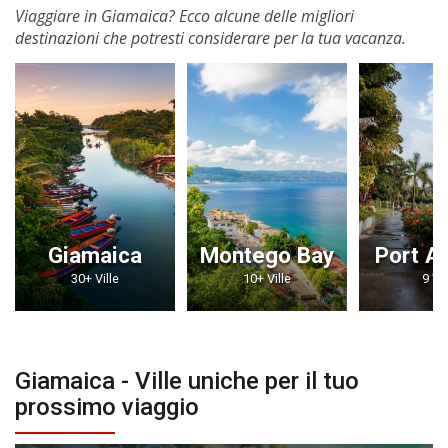
Viaggiare in Giamaica? Ecco alcune delle migliori
destinazioni che potresti considerare per la tua vacanza.
Giamaica
Montego Bay
Port A
30+ Ville
10+ Ville
9 Vil
Giamaica - Ville uniche per il tuo
prossimo viaggio