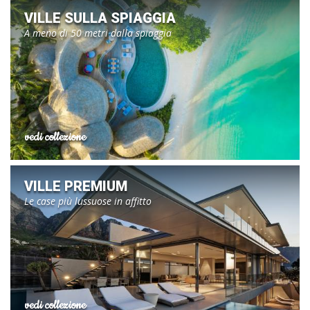
VILLE SULLA SPIAGGIA
A meno di 50 metri dalla spiaggia
vedi collezione
VILLE PREMIUM
Le case più lussuose in affitto
vedi collezione