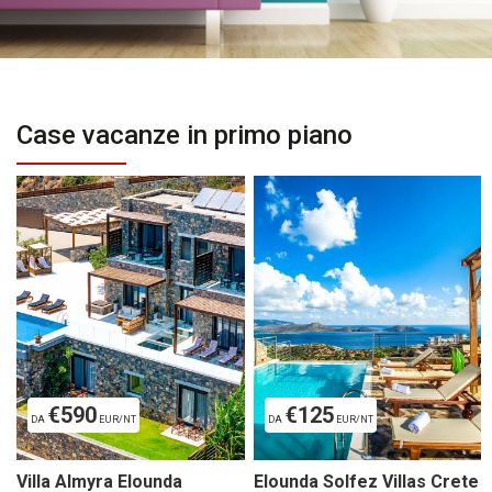
Case vacanze in primo piano
€590
€125
DA
EUR/NT
DA
EUR/NT
Villa Almyra Elounda
Elounda Solfez Villas Crete