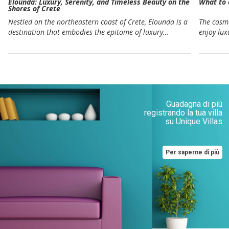
Elounda: Luxury, Serenity, and Timeless Beauty on the
What to 
Shores of Crete
Nestled on the northeastern coast of Crete, Elounda is a
The cosmo
destination that embodies the epitome of luxury…
enjoy lux
Guadagna di più
registrando la tua villa
su Unique Villas
Per saperne di più