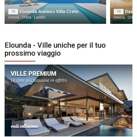
Elounda Ammos Villa Crete
Daeda
10
10
Grecia · Creta · Lasithi
Grecia · Creta 
Elounda - Ville uniche per il tuo
prossimo viaggio
VILLE PREMIUM
Le case più lussuose in affitto
vedi collezione