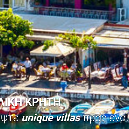
ΛΙΚΗ ΚΡΗΤΗ
ύψτε
unique villas
προς ενοι