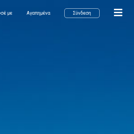
σέ με
Αγαπημένα
Σύνδεση