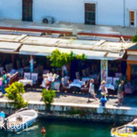
κίαση