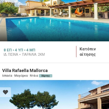
Κατόπιν
8
ΕΠ
4
ΥΠ
4
ΜΠ
αίτησης
ΙΔ. ΠΙΣΊΝΑ
ΠΑΡΑΛΊΑ:
2KM
Villa Rafaella Mallorca
Ισπανία · Μαγιόρκα · Ντέια
Χάρτης