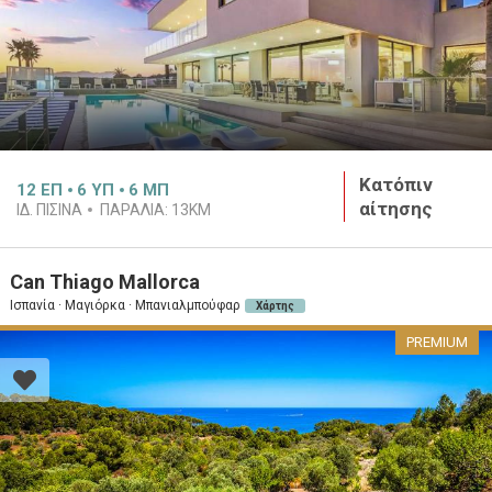
Κατόπιν
12
ΕΠ
6
ΥΠ
6
ΜΠ
αίτησης
ΙΔ. ΠΙΣΊΝΑ
ΠΑΡΑΛΊΑ:
13KM
Can Thiago Mallorca
Ισπανία · Μαγιόρκα · Μπανιαλμπούφαρ
Χάρτης
PREMIUM