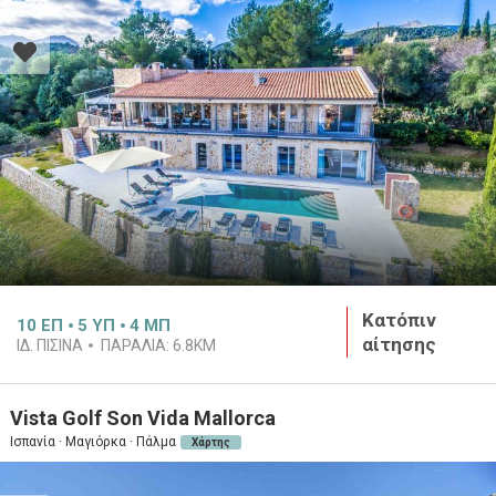
Κατόπιν
10
ΕΠ
5
ΥΠ
4
ΜΠ
αίτησης
ΙΔ. ΠΙΣΊΝΑ
ΠΑΡΑΛΊΑ:
6.8KM
Vista Golf Son Vida Mallorca
Ισπανία · Μαγιόρκα · Πάλμα
Χάρτης