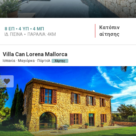
Κατόπιν
8
ΕΠ
4
ΥΠ
4
ΜΠ
αίτησης
ΙΔ. ΠΙΣΊΝΑ
ΠΑΡΑΛΊΑ:
4KM
Villa Can Lorena Mallorca
Ισπανία · Μαγιόρκα · Πόρτολ
Χάρτης