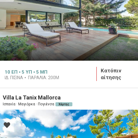
Κατόπιν
10
ΕΠ
5
ΥΠ
5
ΜΠ
αίτησης
ΙΔ. ΠΙΣΊΝΑ
ΠΑΡΑΛΊΑ:
200M
Villa La Tanix Mallorca
Ισπανία · Μαγιόρκα · Πογιένσα
Χάρτης