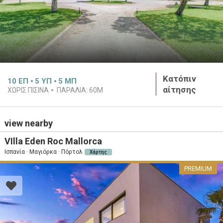
Κατόπιν
10
ΕΠ
5
ΥΠ
5
ΜΠ
αίτησης
ΧΩΡΙΣ ΠΙΣΙΝΑ
ΠΑΡΑΛΙΑ:
60M
view nearby
VIlla Eden Roc Mallorca
Ισπανία · Μαγιόρκα · Πόρτολ
Χάρτης
PREMIUM