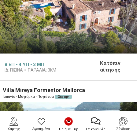
Κατόπιν
8
ΕΠ
4
ΥΠ
3
ΜΠ
αίτησης
ΙΔ. ΠΙΣΊΝΑ
ΠΑΡΑΛΊΑ:
3KM
Villa Mireya Formentor Mallorca
Ισπανία · Μαγιόρκα · Πογιένσα
Χάρτης
Χάρτης
Αγαπημένα
Σύνδεση
Unique Trip
Επικοινωνία