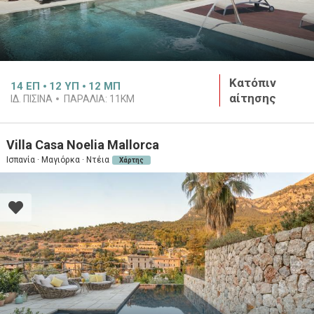
Κατόπιν
14
ΕΠ
12
ΥΠ
12
ΜΠ
αίτησης
ΙΔ. ΠΙΣΊΝΑ
ΠΑΡΑΛΊΑ:
11KM
Villa Casa Noelia Mallorca
Ισπανία · Μαγιόρκα · Ντέια
Χάρτης