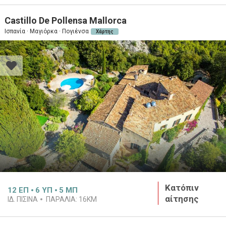
Castillo De Pollensa Mallorca
Ισπανία · Μαγιόρκα · Πογιένσα
Χάρτης
Κατόπιν
12
ΕΠ
6
ΥΠ
5
ΜΠ
αίτησης
ΙΔ. ΠΙΣΊΝΑ
ΠΑΡΑΛΊΑ:
16KM