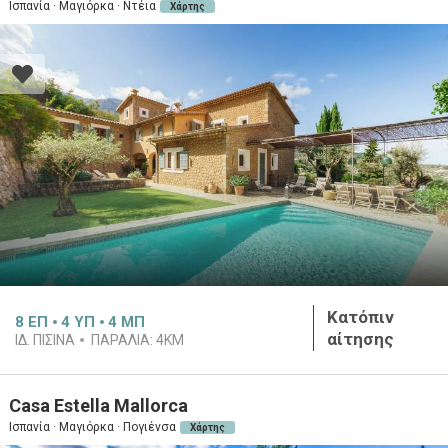
Ισπανία · Μαγιόρκα · Ντέια
Χάρτης
Κατόπιν
8
ΕΠ
4
ΥΠ
4
ΜΠ
αίτησης
ΙΔ. ΠΙΣΊΝΑ
ΠΑΡΑΛΊΑ:
4KM
Casa Estella Mallorca
Ισπανία · Μαγιόρκα · Πογιένσα
Χάρτης