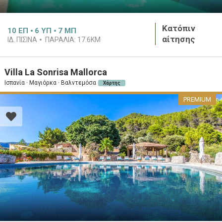
Κατόπιν
10
ΕΠ
6
ΥΠ
7
ΜΠ
αίτησης
ΙΔ. ΠΙΣΊΝΑ
ΠΑΡΑΛΊΑ:
17.6KM
Villa La Sonrisa Mallorca
Ισπανία · Μαγιόρκα · Βαλντεμόσα
Χάρτης
PREMIUM