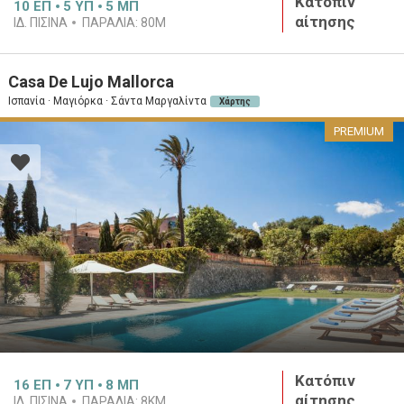
Κατόπιν
10
ΕΠ
5
ΥΠ
5
ΜΠ
αίτησης
ΙΔ. ΠΙΣΊΝΑ
ΠΑΡΑΛΊΑ:
80M
Casa De Lujo Mallorca
Ισπανία · Μαγιόρκα · Σάντα Μαργαλίντα
Χάρτης
PREMIUM
Κατόπιν
16
ΕΠ
7
ΥΠ
8
ΜΠ
αίτησης
ΙΔ. ΠΙΣΊΝΑ
ΠΑΡΑΛΊΑ:
8KM