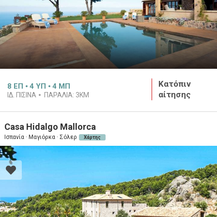
Κατόπιν
8
ΕΠ
4
ΥΠ
4
ΜΠ
αίτησης
ΙΔ. ΠΙΣΊΝΑ
ΠΑΡΑΛΊΑ:
3KM
Casa Hidalgo Mallorca
Ισπανία · Μαγιόρκα · Σόλερ
Χάρτης