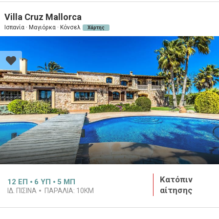
Villa Cruz Mallorca
Ισπανία · Μαγιόρκα · Κόνσελ
Χάρτης
Κατόπιν
12
ΕΠ
6
ΥΠ
5
ΜΠ
αίτησης
ΙΔ. ΠΙΣΊΝΑ
ΠΑΡΑΛΊΑ:
10KM