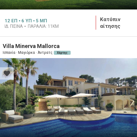
Κατόπιν
12
ΕΠ
6
ΥΠ
5
ΜΠ
αίτησης
ΙΔ. ΠΙΣΊΝΑ
ΠΑΡΑΛΊΑ:
11KM
Villa Minerva Mallorca
Ισπανία · Μαγιόρκα · Άντρατς
Χάρτης