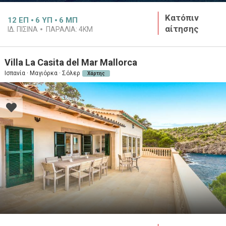
Κατόπιν
12
ΕΠ
6
ΥΠ
6
ΜΠ
αίτησης
ΙΔ. ΠΙΣΊΝΑ
ΠΑΡΑΛΊΑ:
4KM
Villa La Casita del Mar Mallorca
Ισπανία · Μαγιόρκα · Σόλερ
Χάρτης