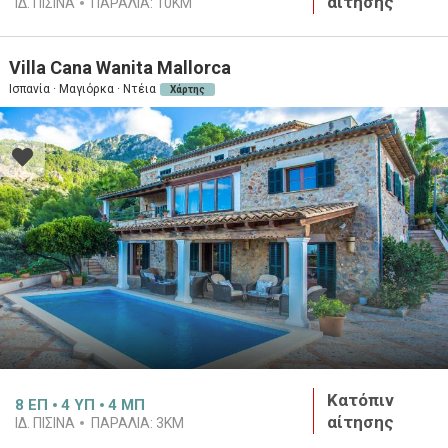
αίτησης
ΙΔ. ΠΙΣΊΝΑ
ΠΑΡΑΛΊΑ:
10KM
Villa Cana Wanita Mallorca
Ισπανία · Μαγιόρκα · Ντέια
Χάρτης
Κατόπιν
8
ΕΠ
4
ΥΠ
4
ΜΠ
αίτησης
ΙΔ. ΠΙΣΊΝΑ
ΠΑΡΑΛΊΑ:
3KM