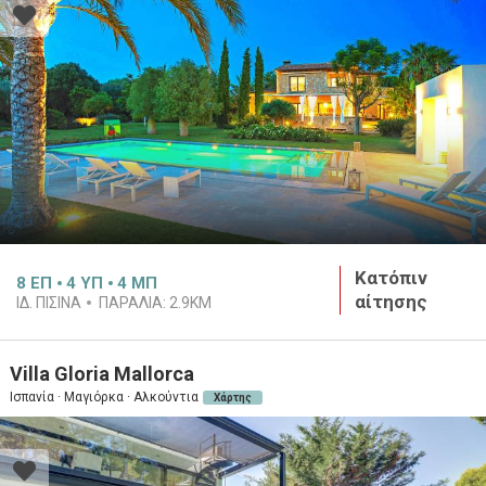
Κατόπιν
8
ΕΠ
4
ΥΠ
4
ΜΠ
αίτησης
ΙΔ. ΠΙΣΊΝΑ
ΠΑΡΑΛΊΑ:
2.9KM
Villa Gloria Mallorca
Ισπανία · Μαγιόρκα · Αλκούντια
Χάρτης