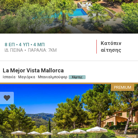
Κατόπιν
8
ΕΠ
4
ΥΠ
4
ΜΠ
αίτησης
ΙΔ. ΠΙΣΊΝΑ
ΠΑΡΑΛΊΑ:
7KM
La Mejor Vista Mallorca
Ισπανία · Μαγιόρκα · Μπανιαλμπούφαρ
Χάρτης
PREMIUM