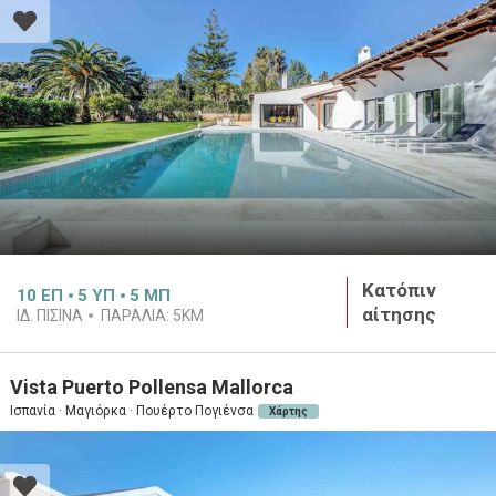
Κατόπιν
10
ΕΠ
5
ΥΠ
5
ΜΠ
αίτησης
ΙΔ. ΠΙΣΊΝΑ
ΠΑΡΑΛΊΑ:
5KM
Vista Puerto Pollensa Mallorca
Ισπανία · Μαγιόρκα · Πουέρτο Πογιένσα
Χάρτης