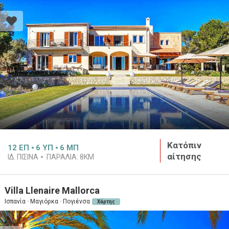
Κατόπιν
12
ΕΠ
6
ΥΠ
6
ΜΠ
αίτησης
ΙΔ. ΠΙΣΊΝΑ
ΠΑΡΑΛΊΑ:
8KM
Villa Llenaire Mallorca
Ισπανία · Μαγιόρκα · Πογιένσα
Χάρτης