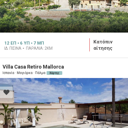
Κατόπιν
12
ΕΠ
6
ΥΠ
7
ΜΠ
αίτησης
ΙΔ. ΠΙΣΊΝΑ
ΠΑΡΑΛΊΑ:
2KM
Villa Casa Retiro Mallorca
Ισπανία · Μαγιόρκα · Πάλμα
Χάρτης