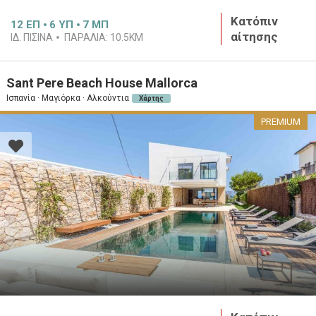
Κατόπιν
12
ΕΠ
6
ΥΠ
7
ΜΠ
αίτησης
ΙΔ. ΠΙΣΊΝΑ
ΠΑΡΑΛΊΑ:
10.5KM
Sant Pere Beach House Mallorca
Ισπανία · Μαγιόρκα · Αλκούντια
Χάρτης
PREMIUM