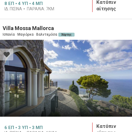
Κατόπιν
8
ΕΠ
4
ΥΠ
4
ΜΠ
αίτησης
ΙΔ. ΠΙΣΊΝΑ
ΠΑΡΑΛΊΑ:
7KM
Villa Mossa Mallorca
Ισπανία · Μαγιόρκα · Βαλντεμόσα
Χάρτης
Κατόπιν
6
ΕΠ
3
ΥΠ
3
ΜΠ