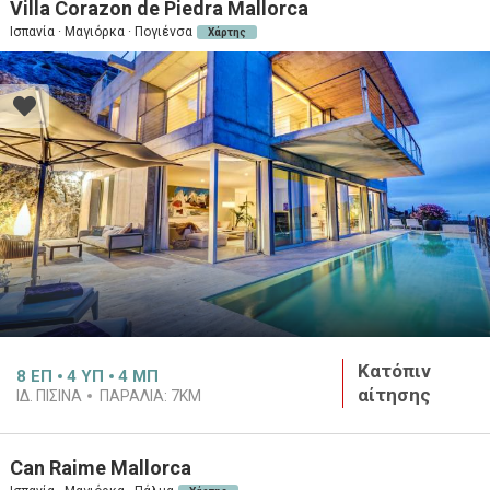
Villa Corazon de Piedra Mallorca
Ισπανία · Μαγιόρκα · Πογιένσα
Χάρτης
Κατόπιν
8
ΕΠ
4
ΥΠ
4
ΜΠ
αίτησης
ΙΔ. ΠΙΣΊΝΑ
ΠΑΡΑΛΊΑ:
7KM
Can Raime Mallorca