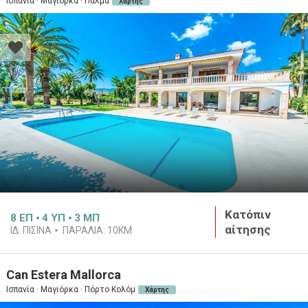
Ισπανία · Μαγιόρκα · Πάλμα
Χάρτης
Κατόπιν
8
ΕΠ
4
ΥΠ
3
ΜΠ
αίτησης
ΙΔ. ΠΙΣΊΝΑ
ΠΑΡΑΛΊΑ:
10KM
Can Estera Mallorca
Ισπανία · Μαγιόρκα · Πόρτο Κολόμ
Χάρτης