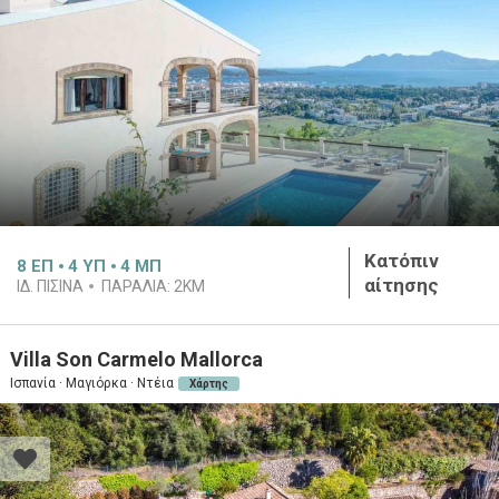
Κατόπιν
8
ΕΠ
4
ΥΠ
4
ΜΠ
αίτησης
ΙΔ. ΠΙΣΊΝΑ
ΠΑΡΑΛΊΑ:
2KM
Villa Son Carmelo Mallorca
Ισπανία · Μαγιόρκα · Ντέια
Χάρτης