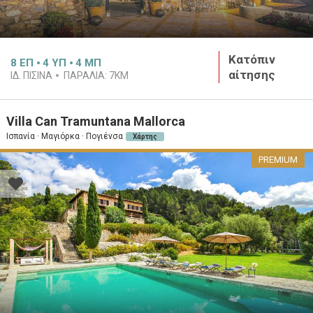
Κατόπιν
8
ΕΠ
4
ΥΠ
4
ΜΠ
αίτησης
ΙΔ. ΠΙΣΊΝΑ
ΠΑΡΑΛΊΑ:
7KM
Villa Can Tramuntana Mallorca
Ισπανία · Μαγιόρκα · Πογιένσα
Χάρτης
PREMIUM