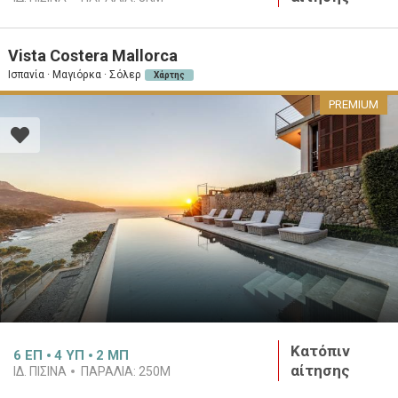
Vista Costera Mallorca
Ισπανία · Μαγιόρκα · Σόλερ
Χάρτης
PREMIUM
Κατόπιν
6
ΕΠ
4
ΥΠ
2
ΜΠ
αίτησης
ΙΔ. ΠΙΣΊΝΑ
ΠΑΡΑΛΊΑ:
250M