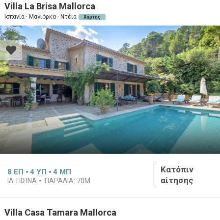
Villa La Brisa Mallorca
Ισπανία · Μαγιόρκα · Ντέια
Χάρτης
Κατόπιν
8
ΕΠ
4
ΥΠ
4
ΜΠ
αίτησης
ΙΔ. ΠΙΣΊΝΑ
ΠΑΡΑΛΊΑ:
70M
Villa Casa Tamara Mallorca