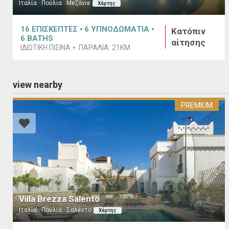
Ιταλία · Πούλια · Μεζάνιε
Χάρτης
16
ΕΠΙΣΚΕΠΤΕΣ
6
ΥΠΝΟΔΩΜΑΤΙΑ
Κατόπιν
6
BATHS
αίτησης
ΙΔΙΩΤΙΚΗ ΠΙΣΙΝΑ
ΠΑΡΑΛΙΑ:
21KM
view nearby
PREMIUM
Villa Brezza Salento
Ιταλία · Πούλια · Σαλέντο
Χάρτης