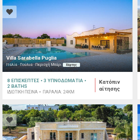
Villa Sarabella Puglia
Ιταλία · Πούλια · Περιοχή Μπάρι
Χάρτης
8
ΕΠΙΣΚΕΠΤΕΣ
3
ΥΠΝΟΔΩΜΑΤΙΑ
Κατόπιν
2
BATHS
αίτησης
ΙΔΙΩΤΙΚΉ ΠΙΣΊΝΑ
ΠΑΡΑΛΊΑ:
24KM