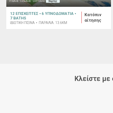
Ιταλία · Πούλια · Οστούνι
Χάρτης
12
ΕΠΙΣΚΕΠΤΕΣ
6
ΥΠΝΟΔΩΜΑΤΙΑ
Κατόπιν
7
BATHS
αίτησης
ΙΔΙΩΤΙΚΉ ΠΙΣΊΝΑ
ΠΑΡΑΛΊΑ:
13.6KM
Κλείστε με 