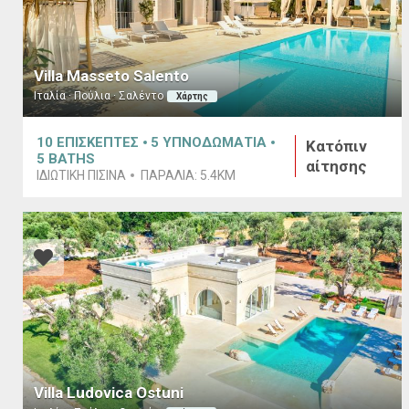
Villa Masseto Salento
Ιταλία · Πούλια · Σαλέντο
Χάρτης
10
ΕΠΙΣΚΕΠΤΕΣ
5
ΥΠΝΟΔΩΜΑΤΙΑ
Κατόπιν
5
BATHS
αίτησης
ΙΔΙΩΤΙΚΉ ΠΙΣΊΝΑ
ΠΑΡΑΛΊΑ:
5.4KM
Villa Ludovica Ostuni