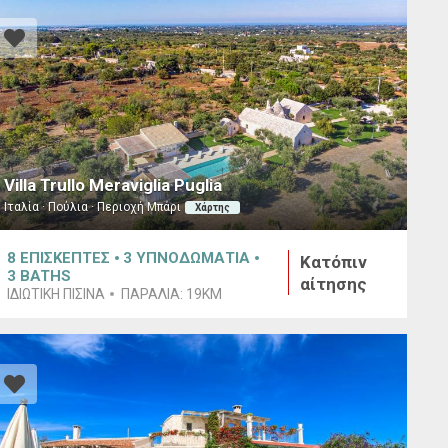
Villa Trullo Meraviglia Puglia
Ιταλία · Πούλια · Περιοχή Μπάρι
Χάρτης
8
ΕΠΙΣΚΕΠΤΕΣ
3
ΥΠΝΟΔΩΜΑΤΙΑ
Κατόπιν
3
BATHS
αίτησης
ΙΔΙΩΤΙΚΉ ΠΙΣΊΝΑ
ΠΑΡΑΛΊΑ:
19KM