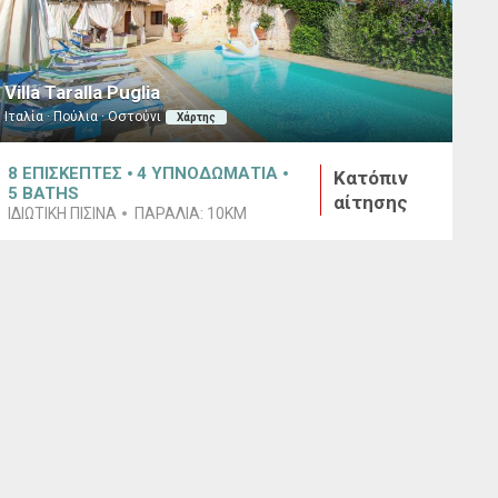
Villa Taralla Puglia
Ιταλία · Πούλια · Οστούνι
Χάρτης
8
ΕΠΙΣΚΕΠΤΕΣ
4
ΥΠΝΟΔΩΜΑΤΙΑ
Κατόπιν
5
BATHS
αίτησης
ΙΔΙΩΤΙΚΉ ΠΙΣΊΝΑ
ΠΑΡΑΛΊΑ:
10KM