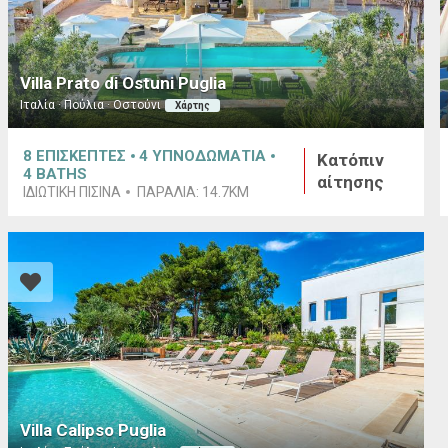
Villa Prato di Ostuni Puglia
Ιταλία · Πούλια · Οστούνι
Χάρτης
8
ΕΠΙΣΚΕΠΤΕΣ
4
ΥΠΝΟΔΩΜΑΤΙΑ
Κατόπιν
4
BATHS
αίτησης
ΙΔΙΩΤΙΚΉ ΠΙΣΊΝΑ
ΠΑΡΑΛΊΑ:
14.7KM
Villa Calipso Puglia