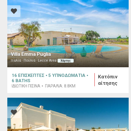
Villa Emma Puglia
Ιταλία · Πούλια · Lecce Area
Χάρτης
16
ΕΠΙΣΚΕΠΤΕΣ
5
ΥΠΝΟΔΩΜΑΤΙΑ
Κατόπιν
6
BATHS
αίτησης
ΙΔΙΩΤΙΚΉ ΠΙΣΊΝΑ
ΠΑΡΑΛΊΑ:
8.8KM