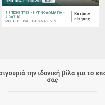
Ιταλία · Πούλια · Lecce Area
Χάρτης
6
ΕΠΙΣΚΕΠΤΕΣ
3
ΥΠΝΟΔΩΜΑΤΙΑ
Κατόπιν
4
BATHS
αίτησης
ΙΔΙΩΤΙΚΉ ΠΙΣΊΝΑ
ΠΑΡΑΛΊΑ:
6.5KM
σιγουριά την ιδανική βίλα για το επ
σας