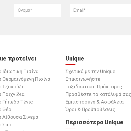
que προτείνει
Unique
ε Ιδιωτική Πισίνα
Σχετικά με την Unique
ε Θερμαινόμενη Πισίνα
Επικοινωνήστε
ε Τζακούζι
Ταξιδιωτικοί Πράκτορες
ε Παιχνίδια
Προσθέστε το κατάλυμά σα
ε Γήπεδο Τένις
Εμπιστοσύνη & Ασφάλεια
ε Θέα
Όροι & Προϋποθέσεις
ε Αίθουσα Σινεμά
Περισσότερα Unique
ε Σπα