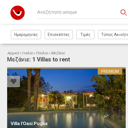
Αρχική »
Ιταλία
»
Πούλια
» Μεζάνιε
Μεζάνιε:
1 Villas to rent
PREMIUM
Villa l'Oasi Puglia