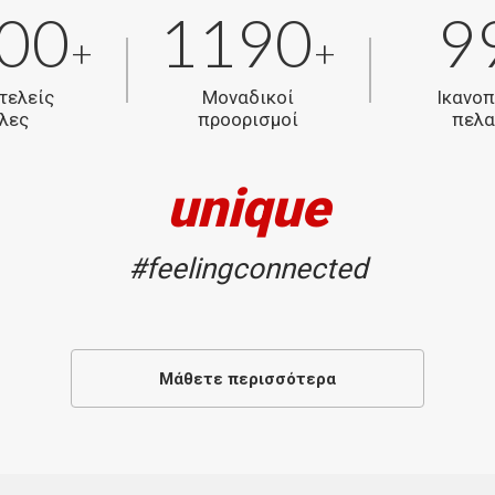
00
1190
9
+
+
τελείς
Μοναδικοί
Ικανο
λες
προορισμοί
πελ
unique
#feelingconnected
Μάθετε περισσότερα