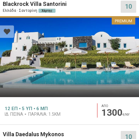
Blackrock Villa Santorini
10
Ελλάδα · Σαντορίνη
Χάρτης
PREMIUM
ΑΠΟ
12
ΕΠ
5
ΥΠ
6
ΜΠ
1300
ΙΔ. ΠΙΣΊΝΑ
ΠΑΡΑΛΊΑ:
1.5KM
€/ΝΥ
Villa Daedalus Mykonos
10