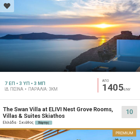
ΑΠΟ
7
ΕΠ
3
ΥΠ
3
ΜΠ
1405
ΙΔ. ΠΙΣΊΝΑ
ΠΑΡΑΛΊΑ:
3KM
€/ΝΥ
The Swan Villa at ELIVI Nest Grove Rooms,
10
Villas & Suites Skiathos
Ελλάδα · Σκιάθος
Χάρτης
PREMIUM