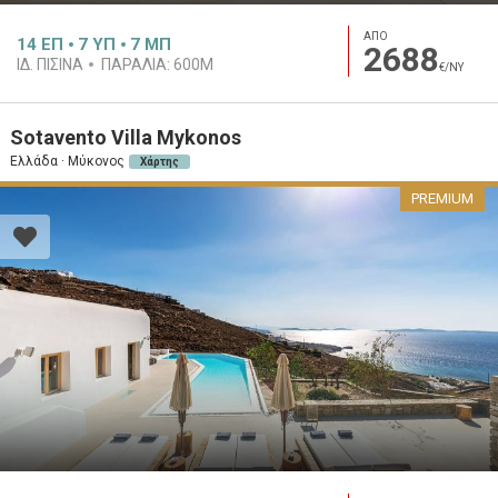
ΑΠΟ
14
ΕΠ
7
ΥΠ
7
ΜΠ
2688
ΙΔ. ΠΙΣΊΝΑ
ΠΑΡΑΛΊΑ:
600M
€/ΝΥ
Sotavento Villa Mykonos
Ελλάδα · Μύκονος
Χάρτης
PREMIUM