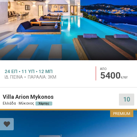
ΑΠΟ
24
ΕΠ
11
ΥΠ
12
ΜΠ
5400
ΙΔ. ΠΙΣΊΝΑ
ΠΑΡΑΛΊΑ:
3KM
€/ΝΥ
Villa Arion Mykonos
10
Ελλάδα · Μύκονος
Χάρτης
PREMIUM