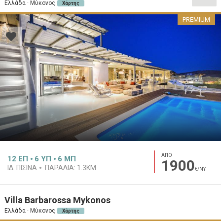
Ελλάδα · Μύκονος
Χάρτης
PREMIUM
ΑΠΟ
12
ΕΠ
6
ΥΠ
6
ΜΠ
1900
ΙΔ. ΠΙΣΊΝΑ
ΠΑΡΑΛΊΑ:
1.3KM
€/ΝΥ
Villa Barbarossa Mykonos
Ελλάδα · Μύκονος
Χάρτης