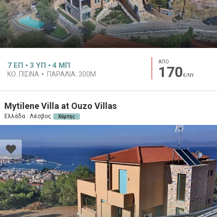
ΑΠΟ
7
ΕΠ
3
ΥΠ
4
ΜΠ
170
ΚΟ. ΠΙΣΙΝΑ
ΠΑΡΑΛΙΑ:
300M
€/ΝΥ
Mytilene Villa at Ouzo Villas
Ελλάδα · Λέσβος
Χάρτης