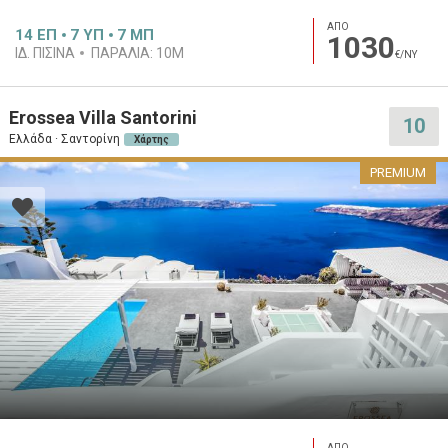
ΑΠΟ
14
ΕΠ
7
ΥΠ
7
ΜΠ
1030
ΙΔ. ΠΙΣΊΝΑ
ΠΑΡΑΛΊΑ:
10M
€/ΝΥ
Erossea Villa Santorini
10
Ελλάδα · Σαντορίνη
Χάρτης
PREMIUM
ΑΠΟ