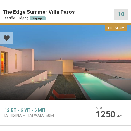
The Edge Summer Villa Paros
10
Ελλάδα · Πάρος
Χάρτης
PREMIUM
ΑΠΟ
12
ΕΠ
6
ΥΠ
6
ΜΠ
1250
ΙΔ. ΠΙΣΊΝΑ
ΠΑΡΑΛΊΑ:
50M
€/ΝΥ