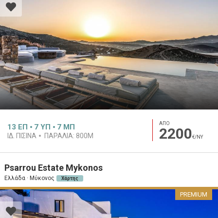
ΑΠΟ
13
ΕΠ
7
ΥΠ
7
ΜΠ
2200
ΙΔ. ΠΙΣΊΝΑ
ΠΑΡΑΛΊΑ:
800M
€/ΝΥ
Psarrou Estate Mykonos
Ελλάδα · Μύκονος
Χάρτης
PREMIUM