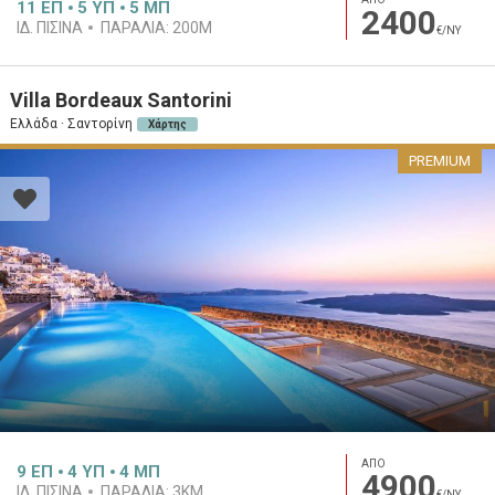
11
ΕΠ
5
ΥΠ
5
ΜΠ
2400
ΙΔ. ΠΙΣΊΝΑ
ΠΑΡΑΛΊΑ:
200M
€/ΝΥ
Villa Bordeaux Santorini
Ελλάδα · Σαντορίνη
Χάρτης
PREMIUM
ΑΠΟ
9
ΕΠ
4
ΥΠ
4
ΜΠ
4900
ΙΔ. ΠΙΣΊΝΑ
ΠΑΡΑΛΊΑ:
3KM
€/ΝΥ