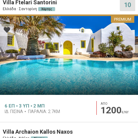
Villa Ftelari Santorini
10
Ελλάδα · Σαντορίνη
Χάρτης
PREMIUM
ΑΠΟ
6
ΕΠ
3
ΥΠ
2
ΜΠ
1200
ΙΔ. ΠΙΣΊΝΑ
ΠΑΡΑΛΊΑ:
2.7KM
€/ΝΥ
Villa Archaion Kallos Naxos