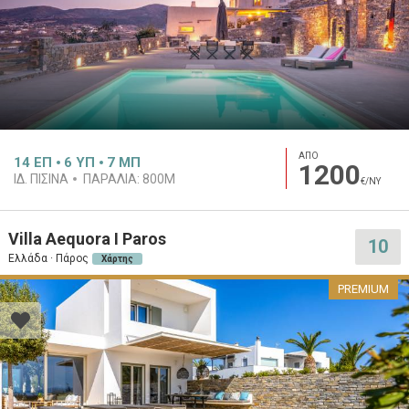
ΑΠΟ
14
ΕΠ
6
ΥΠ
7
ΜΠ
1200
ΙΔ. ΠΙΣΊΝΑ
ΠΑΡΑΛΊΑ:
800M
€/ΝΥ
Villa Aequora I Paros
10
Ελλάδα · Πάρος
Χάρτης
PREMIUM