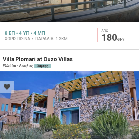
ΑΠΟ
8
ΕΠ
4
ΥΠ
4
ΜΠ
180
ΧΩΡΙΣ ΠΙΣΙΝΑ
ΠΑΡΑΛΙΑ:
1.3KM
€/ΝΥ
Villa Plomari at Ouzo Villas
Ελλάδα · Λέσβος
Χάρτης