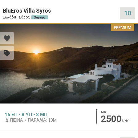
BluEros Villa Syros
10
Ελλάδα · Σύρος
Χάρτης
PREMIUM
ΑΠΟ
16
ΕΠ
8
ΥΠ
8
ΜΠ
2500
ΙΔ. ΠΙΣΊΝΑ
ΠΑΡΑΛΊΑ:
10M
€/ΝΥ