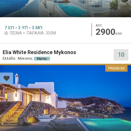
ΑΠΟ
7
ΕΠ
3
ΥΠ
3
ΜΠ
2900
ΙΔ. ΠΙΣΊΝΑ
ΠΑΡΑΛΊΑ:
350M
€/ΝΥ
Elia White Residence Mykonos
10
Ελλάδα · Μύκονος
Χάρτης
PREMIUM