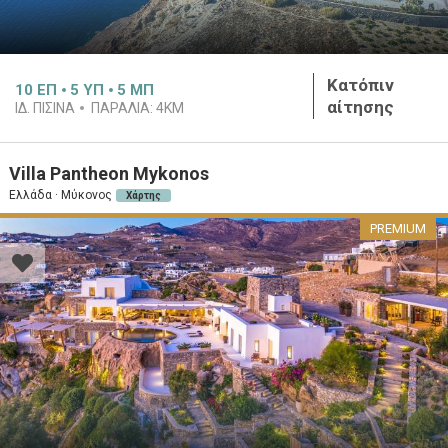
Κατόπιν
10
ΕΠ
5
ΥΠ
5
ΜΠ
αίτησης
ΙΔ. ΠΙΣΊΝΑ
ΠΑΡΑΛΊΑ:
4KM
Villa Pantheon Mykonos
Ελλάδα · Μύκονος
Χάρτης
PREMIUM