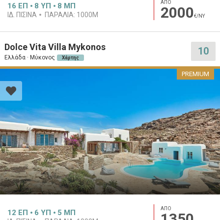
ΑΠΟ
16
ΕΠ
8
ΥΠ
8
ΜΠ
2000
ΙΔ. ΠΙΣΊΝΑ
ΠΑΡΑΛΊΑ:
1000M
€/ΝΥ
Dolce Vita Villa Mykonos
10
Ελλάδα · Μύκονος
Χάρτης
PREMIUM
ΑΠΟ
12
ΕΠ
6
ΥΠ
5
ΜΠ
1350