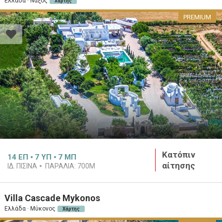
Ελλάδα · Νάξος
Χάρτης
PREMIUM
Κατόπιν
14
ΕΠ
7
ΥΠ
7
ΜΠ
αίτησης
ΙΔ. ΠΙΣΊΝΑ
ΠΑΡΑΛΊΑ:
700M
Villa Cascade Mykonos
Ελλάδα · Μύκονος
Χάρτης