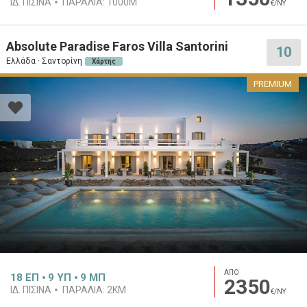
ΙΔ. ΠΙΣΊΝΑ
ΠΑΡΑΛΊΑ:
1000M
€/ΝΥ
Absolute Paradise Faros Villa Santorini
10
Ελλάδα · Σαντορίνη
Χάρτης
PREMIUM
ΑΠΟ
18
ΕΠ
9
ΥΠ
9
ΜΠ
2350
ΙΔ. ΠΙΣΊΝΑ
ΠΑΡΑΛΊΑ:
2KM
€/ΝΥ