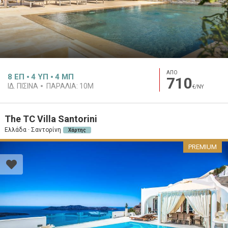
ΑΠΟ
8
ΕΠ
4
ΥΠ
4
ΜΠ
710
ΙΔ. ΠΙΣΊΝΑ
ΠΑΡΑΛΊΑ:
10M
€/ΝΥ
The TC Villa Santorini
Ελλάδα · Σαντορίνη
Χάρτης
PREMIUM