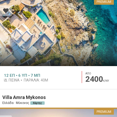
PREMIUM
ΑΠΟ
12
ΕΠ
6
ΥΠ
7
ΜΠ
2400
ΙΔ. ΠΙΣΊΝΑ
ΠΑΡΑΛΊΑ:
40M
€/ΝΥ
Villa Amra Mykonos
Ελλάδα · Μύκονος
Χάρτης
PREMIUM