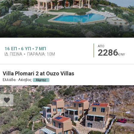
ΑΠΟ
16
ΕΠ
6
ΥΠ
7
ΜΠ
2286
ΙΔ. ΠΙΣΙΝΑ
ΠΑΡΑΛΙΑ:
10M
€/ΝΥ
Villa Plomari 2 at Ouzo Villas
Ελλάδα · Λέσβος
Χάρτης