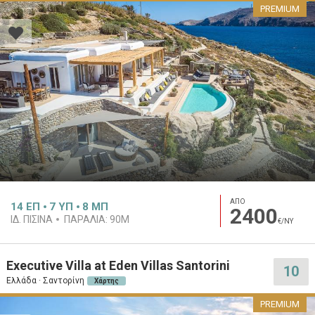
PREMIUM
ΑΠΟ
14
ΕΠ
7
ΥΠ
8
ΜΠ
2400
ΙΔ. ΠΙΣΊΝΑ
ΠΑΡΑΛΊΑ:
90M
€/ΝΥ
Executive Villa at Eden Villas Santorini
10
Ελλάδα · Σαντορίνη
Χάρτης
PREMIUM