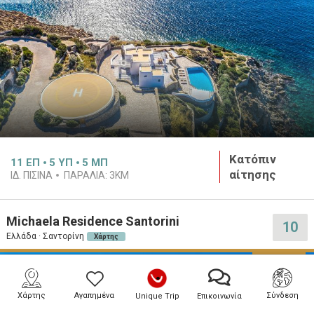
Κατόπιν
11
ΕΠ
5
ΥΠ
5
ΜΠ
αίτησης
ΙΔ. ΠΙΣΊΝΑ
ΠΑΡΑΛΊΑ:
3KM
Michaela Residence Santorini
10
Ελλάδα · Σαντορίνη
Χάρτης
PREMIUM
Χάρτης
Αγαπημένα
Σύνδεση
Unique Trip
Επικοινωνία