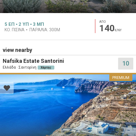
ΑΠΟ
5
ΕΠ
2
ΥΠ
3
ΜΠ
140
ΚΟ. ΠΙΣΙΝΑ
ΠΑΡΑΛΙΑ:
300M
€/ΝΥ
view nearby
Nafsika Estate Santorini
10
Ελλάδα · Σαντορίνη
Χάρτης
PREMIUM