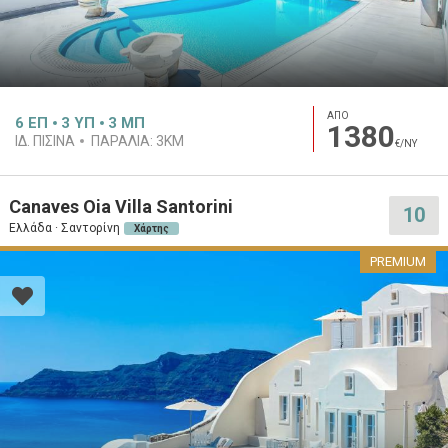
ΑΠΟ
6
ΕΠ
3
ΥΠ
3
ΜΠ
1380
ΙΔ. ΠΙΣΊΝΑ
ΠΑΡΑΛΊΑ:
3KM
€/ΝΥ
Canaves Oia Villa Santorini
10
Ελλάδα · Σαντορίνη
Χάρτης
PREMIUM