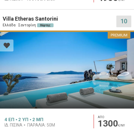
Villa Etheras Santorini
10
Ελλάδα · Σαντορίνη
Χάρτης
PREMIUM
ΑΠΟ
4
ΕΠ
2
ΥΠ
2
ΜΠ
1300
ΙΔ. ΠΙΣΊΝΑ
ΠΑΡΑΛΊΑ:
50M
€/ΝΥ