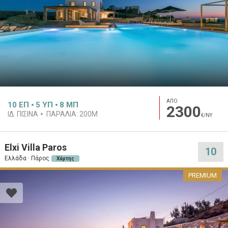
ΑΠΟ
10
ΕΠ
5
ΥΠ
8
ΜΠ
2300
ΙΔ. ΠΙΣΊΝΑ
ΠΑΡΑΛΊΑ:
200M
€/ΝΥ
Elxi Villa Paros
10
Ελλάδα · Πάρος
Χάρτης
PREMIUM