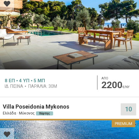
ΑΠΟ
8
ΕΠ
4
ΥΠ
5
ΜΠ
2200
ΙΔ. ΠΙΣΊΝΑ
ΠΑΡΑΛΊΑ:
30M
€/ΝΥ
Villa Poseidonia Mykonos
10
Ελλάδα · Μύκονος
Χάρτης
PREMIUM