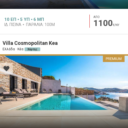
ΑΠΟ
10
ΕΠ
5
ΥΠ
6
ΜΠ
1100
ΙΔ. ΠΙΣΊΝΑ
ΠΑΡΑΛΊΑ:
100M
€/ΝΥ
Villa Cosmopolitan Kea
Ελλάδα · Κέα
Χάρτης
PREMIUM