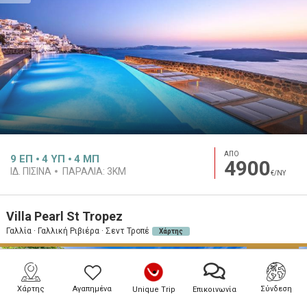
ΑΠΟ
9
ΕΠ
4
ΥΠ
4
ΜΠ
4900
ΙΔ. ΠΙΣΊΝΑ
ΠΑΡΑΛΊΑ:
3KM
€/ΝΥ
Villa Pearl St Tropez
Γαλλία · Γαλλική Ριβιέρα · Σεντ Τροπέ
Χάρτης
PREMIUM
Χάρτης
Αγαπημένα
Σύνδεση
Unique Trip
Επικοινωνία