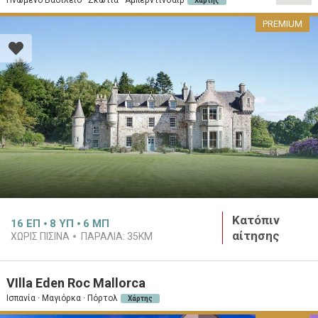
Χάρτης
PREMIUM
Κατόπιν
16
ΕΠ
8
ΥΠ
6
ΜΠ
αίτησης
ΧΩΡΊΣ ΠΙΣΊΝΑ
ΠΑΡΑΛΊΑ:
35KM
VIlla Eden Roc Mallorca
Ισπανία · Μαγιόρκα · Πόρτολ
Χάρτης