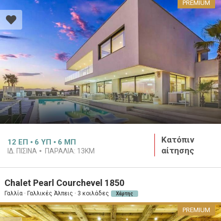
PREMIUM
Κατόπιν
12
ΕΠ
6
ΥΠ
6
ΜΠ
αίτησης
ΙΔ. ΠΙΣΊΝΑ
ΠΑΡΑΛΊΑ:
13KM
Chalet Pearl Courchevel 1850
Γαλλία · Γαλλικές Άλπεις · 3 κοιλάδες
Χάρτης
PREMIUM