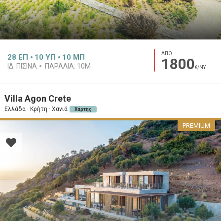
ΑΠΟ
28
ΕΠ
10
ΥΠ
10
ΜΠ
1800
ΙΔ. ΠΙΣΊΝΑ
ΠΑΡΑΛΊΑ:
10M
€/ΝΥ
Villa Agon Crete
Ελλάδα · Κρήτη · Χανιά
Χάρτης
PREMIUM