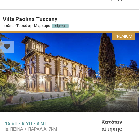
Villa Paolina Tuscany
Ιταλία · Τοσκάνη · Μαρέμμα
Χάρτης
PREMIUM
Κατόπιν
16
ΕΠ
8
ΥΠ
8
ΜΠ
αίτησης
ΙΔ. ΠΙΣΊΝΑ
ΠΑΡΑΛΊΑ:
7KM