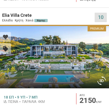
Elia Villa Crete
10
Ελλάδα · Κρήτη · Χανιά
Χάρτης
PREMIUM
ΑΠΟ
18
ΕΠ
9
ΥΠ
7
ΜΠ
2150
ΙΔ. ΠΙΣΊΝΑ
ΠΑΡΑΛΊΑ:
4KM
€/ΝΥ