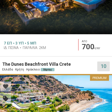
ΑΠΟ
7
ΕΠ
3
ΥΠ
5
ΜΠ
700
ΙΔ. ΠΙΣΊΝΑ
ΠΑΡΑΛΊΑ:
2KM
€/ΝΥ
The Dunes Beachfront Villa Crete
10
Ελλάδα · Κρήτη · Ηράκλειο
Χάρτης
PREMIUM