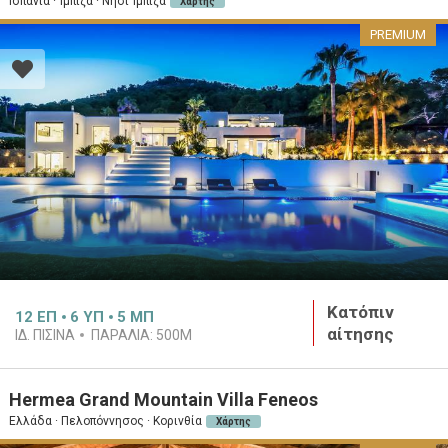
Ισπανία · Ίμπιζα · Νησί Ίμπιζα
Χάρτης
PREMIUM
Κατόπιν
12
ΕΠ
6
ΥΠ
5
ΜΠ
αίτησης
ΙΔ. ΠΙΣΊΝΑ
ΠΑΡΑΛΊΑ:
500M
Hermea Grand Mountain Villa Feneos
Ελλάδα · Πελοπόννησος · Κορινθία
Χάρτης