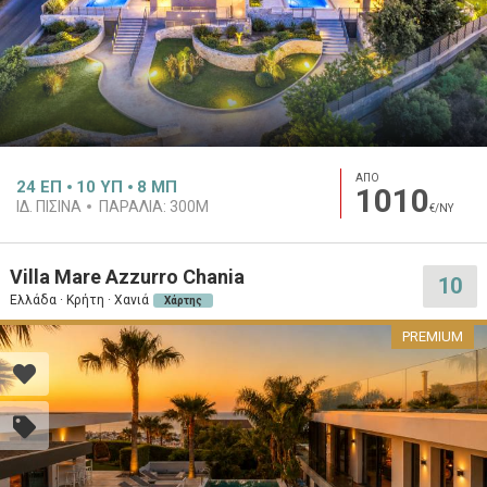
ΑΠΟ
24
ΕΠ
10
ΥΠ
8
ΜΠ
1010
ΙΔ. ΠΙΣΊΝΑ
ΠΑΡΑΛΊΑ:
300M
€/ΝΥ
Villa Mare Azzurro Chania
10
Ελλάδα · Κρήτη · Χανιά
Χάρτης
PREMIUM