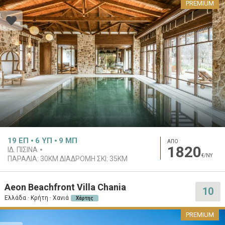
PREMIUM
19
ΕΠ
6
ΥΠ
9
ΜΠ
ΑΠΟ
1820
ΙΔ. ΠΙΣΊΝΑ
€/ΝΥ
ΠΑΡΑΛΊΑ:
30KM
ΔΙΑΔΡΟΜΉ ΣΚΙ:
35KM
Aeon Beachfront Villa Chania
10
Ελλάδα · Κρήτη · Χανιά
Χάρτης
PREMIUM