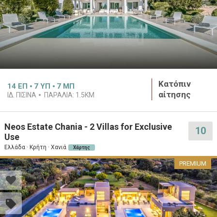
Κατόπιν
14
ΕΠ
7
ΥΠ
7
ΜΠ
αίτησης
ΙΔ. ΠΙΣΊΝΑ
ΠΑΡΑΛΊΑ:
1.5KM
Neos Estate Chania - 2 Villas for Exclusive
10
Use
Ελλάδα · Κρήτη · Χανιά
Χάρτης
PREMIUM