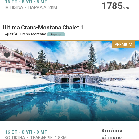
16
ΕΠ
8
ΥΠ
8
ΜΠ
1785
ΙΔ. ΠΙΣΊΝΑ
ΠΑΡΑΛΊΑ:
2KM
€/ΝΥ
Ultima Crans-Montana Chalet 1
Ελβετία · Crans-Montana
Χάρτης
PREMIUM
Κατόπιν
16
ΕΠ
8
ΥΠ
8
ΜΠ
αίτησης
ΚΟ. ΠΙΣΊΝΑ
ΤΕΛΕΦΕΡΊΚ:
1.8KM