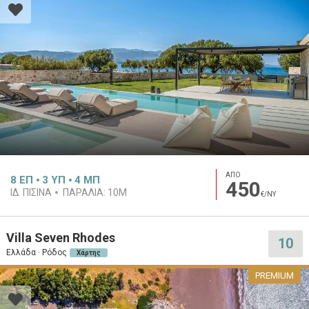
ΑΠΟ
8
ΕΠ
3
ΥΠ
4
ΜΠ
450
ΙΔ. ΠΙΣΊΝΑ
ΠΑΡΑΛΊΑ:
10M
€/ΝΥ
Villa Seven Rhodes
10
Ελλάδα · Ρόδος
Χάρτης
PREMIUM