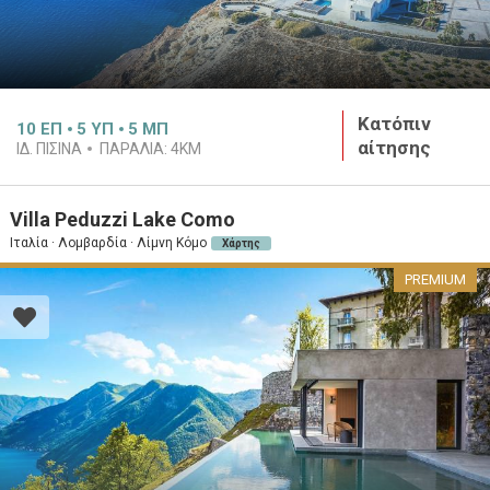
Κατόπιν
10
ΕΠ
5
ΥΠ
5
ΜΠ
αίτησης
ΙΔ. ΠΙΣΊΝΑ
ΠΑΡΑΛΊΑ:
4KM
Villa Peduzzi Lake Como
Ιταλία · Λομβαρδία · Λίμνη Κόμο
Χάρτης
PREMIUM