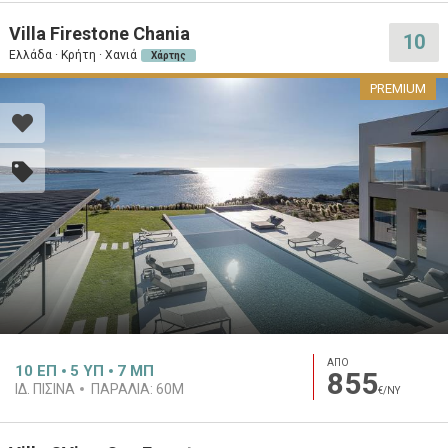
Villa Firestone Chania
10
Ελλάδα · Κρήτη · Χανιά
Χάρτης
PREMIUM
ΑΠΟ
10
ΕΠ
5
ΥΠ
7
ΜΠ
855
ΙΔ. ΠΙΣΊΝΑ
ΠΑΡΑΛΊΑ:
60M
€/ΝΥ