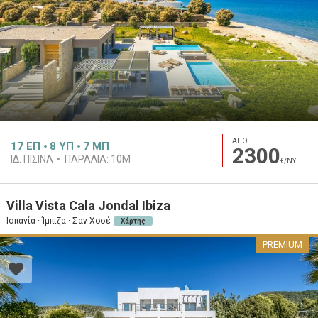
ΑΠΟ
17
ΕΠ
8
ΥΠ
7
ΜΠ
2300
ΙΔ. ΠΙΣΊΝΑ
ΠΑΡΑΛΊΑ:
10M
€/ΝΥ
Villa Vista Cala Jondal Ibiza
Ισπανία · Ίμπιζα · Σαν Χοσέ
Χάρτης
PREMIUM