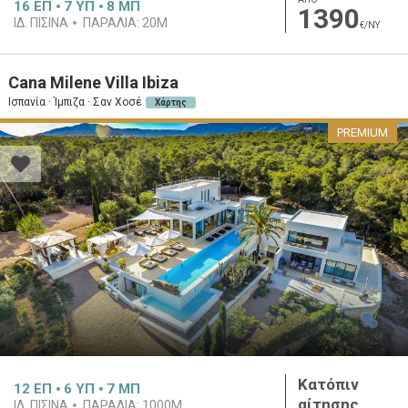
16
ΕΠ
7
ΥΠ
8
ΜΠ
1390
ΙΔ. ΠΙΣΊΝΑ
ΠΑΡΑΛΊΑ:
20M
€/ΝΥ
Cana Milene Villa Ibiza
Ισπανία · Ίμπιζα · Σαν Χοσέ
Χάρτης
PREMIUM
Κατόπιν
12
ΕΠ
6
ΥΠ
7
ΜΠ
αίτησης
ΙΔ. ΠΙΣΊΝΑ
ΠΑΡΑΛΊΑ:
1000M