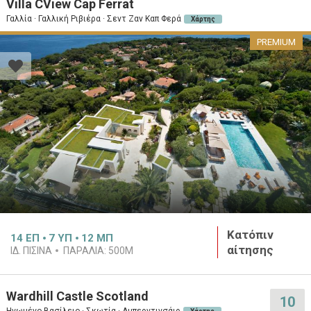
Villa CView Cap Ferrat
Γαλλία · Γαλλική Ριβιέρα · Σεντ Ζαν Καπ Φερά
Χάρτης
PREMIUM
Κατόπιν
14
ΕΠ
7
ΥΠ
12
ΜΠ
αίτησης
ΙΔ. ΠΙΣΊΝΑ
ΠΑΡΑΛΊΑ:
500M
Wardhill Castle Scotland
10
Ηνωμένο Βασίλειο · Σκωτία · Αμπερντινσάιρ