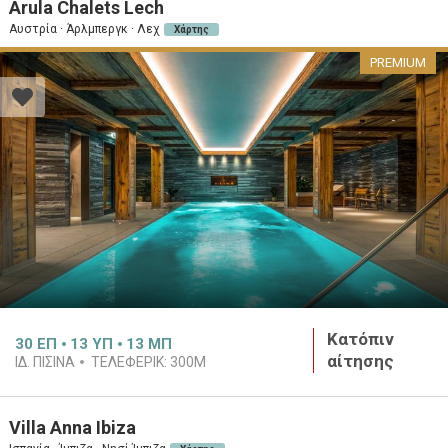
Arula Chalets Lech
Αυστρία · Άρλμπεργκ · Λεχ
Χάρτης
PREMIUM
Κατόπιν
30
ΕΠ
13
ΥΠ
13
ΜΠ
αίτησης
ΙΔ. ΠΙΣΊΝΑ
ΤΕΛΕΦΕΡΊΚ:
300M
Villa Anna Ibiza