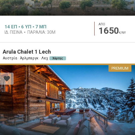
ΑΠΟ
14
ΕΠ
6
ΥΠ
7
ΜΠ
1650
ΙΔ. ΠΙΣΊΝΑ
ΠΑΡΑΛΊΑ:
30M
€/ΝΥ
Arula Chalet 1 Lech
Αυστρία · Άρλμπεργκ · Λεχ
Χάρτης
PREMIUM