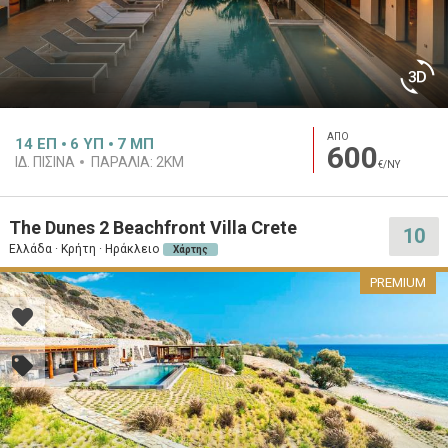
ΑΠΟ
14
ΕΠ
6
ΥΠ
7
ΜΠ
600
ΙΔ. ΠΙΣΊΝΑ
ΠΑΡΑΛΊΑ:
2KM
€/ΝΥ
The Dunes 2 Beachfront Villa Crete
10
Ελλάδα · Κρήτη · Ηράκλειο
Χάρτης
PREMIUM