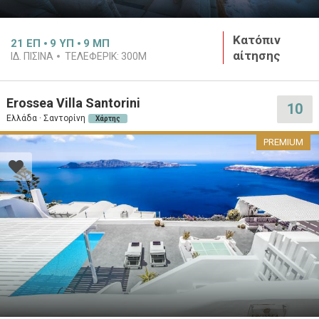
Κατόπιν
21
ΕΠ
9
ΥΠ
9
ΜΠ
αίτησης
ΙΔ. ΠΙΣΊΝΑ
ΤΕΛΕΦΕΡΊΚ:
300M
Erossea Villa Santorini
10
Ελλάδα · Σαντορίνη
Χάρτης
PREMIUM