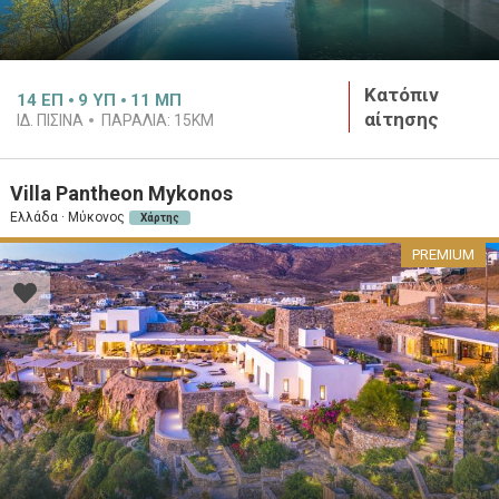
Κατόπιν
14
ΕΠ
9
ΥΠ
11
ΜΠ
αίτησης
ΙΔ. ΠΙΣΊΝΑ
ΠΑΡΑΛΊΑ:
15KM
Villa Pantheon Mykonos
Ελλάδα · Μύκονος
Χάρτης
PREMIUM