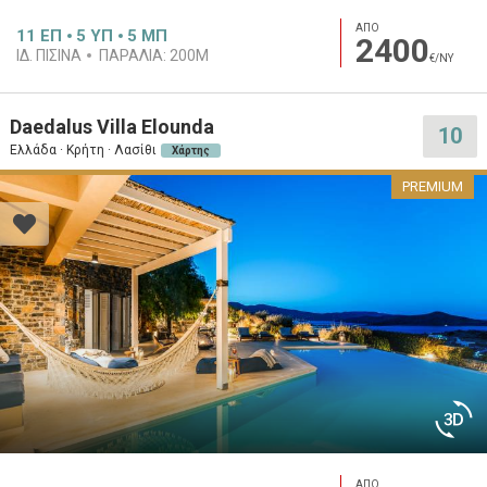
ΑΠΟ
11
ΕΠ
5
ΥΠ
5
ΜΠ
2400
ΙΔ. ΠΙΣΊΝΑ
ΠΑΡΑΛΊΑ:
200M
€/ΝΥ
Daedalus Villa Elounda
10
Ελλάδα · Κρήτη · Λασίθι
Χάρτης
PREMIUM
ΑΠΟ