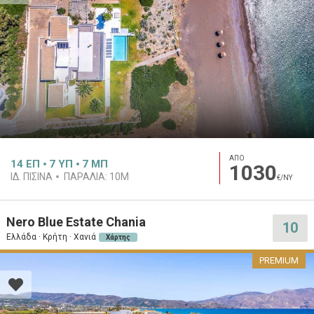
ΑΠΟ
14
ΕΠ
7
ΥΠ
7
ΜΠ
1030
ΙΔ. ΠΙΣΊΝΑ
ΠΑΡΑΛΊΑ:
10M
€/ΝΥ
Nero Blue Estate Chania
10
Ελλάδα · Κρήτη · Χανιά
Χάρτης
PREMIUM