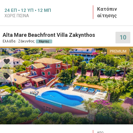
Κατόπιν
24
ΕΠ
12
ΥΠ
12
ΜΠ
αίτησης
ΧΩΡΊΣ ΠΙΣΊΝΑ
Alta Mare Beachfront Villa Zakynthos
10
Ελλάδα · Ζάκυνθος
Χάρτης
PREMIUM
ΑΠΟ