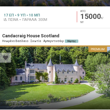
ΑΠΟ
15000
17
ΕΠ
9
ΥΠ
10
ΜΠ
€/
ΙΔ. ΠΙΣΊΝΑ
ΠΑΡΑΛΊΑ:
300M
ΝΥ
Candacraig House Scotland
Ηνωμένο Βασίλειο · Σκωτία · Αμπερντινσάιρ
Χάρτης
PREMIUM