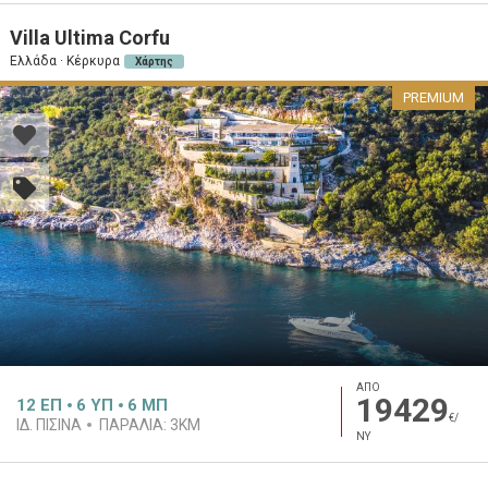
Villa Ultima Corfu
Ελλάδα · Κέρκυρα
Χάρτης
PREMIUM
ΑΠΟ
19429
12
ΕΠ
6
ΥΠ
6
ΜΠ
€/
ΙΔ. ΠΙΣΊΝΑ
ΠΑΡΑΛΊΑ:
3KM
ΝΥ