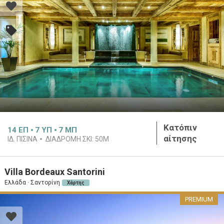
Κατόπιν
14
ΕΠ
7
ΥΠ
7
ΜΠ
αίτησης
ΙΔ. ΠΙΣΊΝΑ
ΔΙΑΔΡΟΜΉ ΣΚΙ:
50M
Villa Bordeaux Santorini
Ελλάδα · Σαντορίνη
Χάρτης
PREMIUM