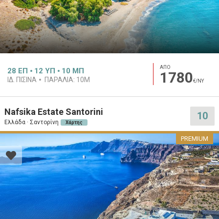
ΑΠΟ
28
ΕΠ
12
ΥΠ
10
ΜΠ
1780
ΙΔ. ΠΙΣΊΝΑ
ΠΑΡΑΛΊΑ:
10M
€/ΝΥ
Nafsika Estate Santorini
10
Ελλάδα · Σαντορίνη
Χάρτης
PREMIUM