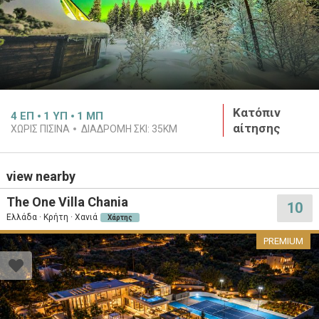
Κατόπιν
4
ΕΠ
1
ΥΠ
1
ΜΠ
αίτησης
ΧΩΡΙΣ ΠΙΣΙΝΑ
ΔΙΑΔΡΟΜΗ ΣΚΙ:
35KM
view nearby
The One Villa Chania
10
Ελλάδα · Κρήτη · Χανιά
Χάρτης
PREMIUM