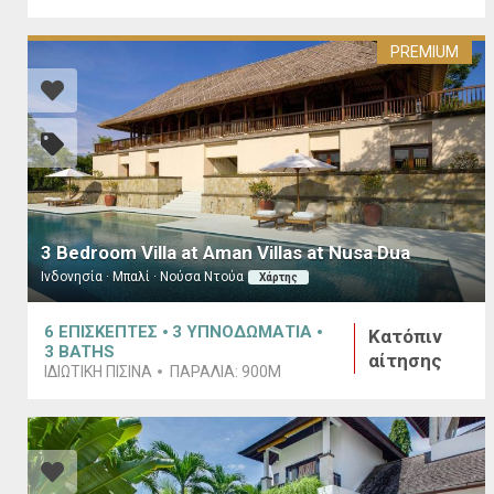
PREMIUM
3 Bedroom Villa at Aman Villas at Nusa Dua
Ινδονησία · Μπαλί · Νούσα Ντούα
Χάρτης
6
ΕΠΙΣΚΕΠΤΕΣ
3
ΥΠΝΟΔΩΜΑΤΙΑ
Κατόπιν
3
BATHS
αίτησης
ΙΔΙΩΤΙΚΗ ΠΙΣΙΝΑ
ΠΑΡΑΛΙΑ:
900M