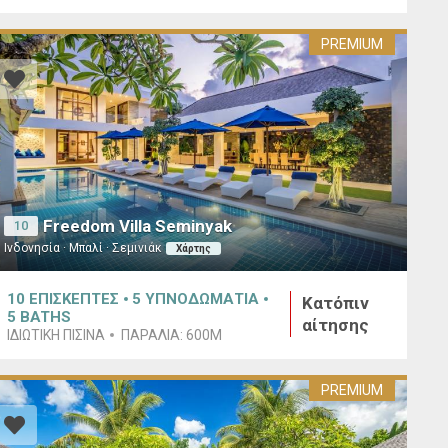
PREMIUM
Freedom Villa Seminyak
10
Ινδονησία · Μπαλί · Σεμινιάκ
Χάρτης
10
ΕΠΙΣΚΕΠΤΕΣ
5
ΥΠΝΟΔΩΜΑΤΙΑ
Κατόπιν
5
BATHS
αίτησης
ΙΔΙΩΤΙΚΉ ΠΙΣΊΝΑ
ΠΑΡΑΛΊΑ:
600M
PREMIUM