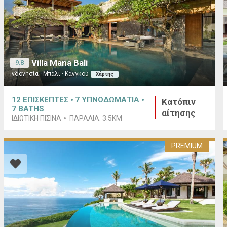
Villa Mana Bali
9.8
Ινδονησία · Μπαλί · Κανγκού
Χάρτης
12
ΕΠΙΣΚΕΠΤΕΣ
7
ΥΠΝΟΔΩΜΑΤΙΑ
Κατόπιν
7
BATHS
αίτησης
ΙΔΙΩΤΙΚΉ ΠΙΣΊΝΑ
ΠΑΡΑΛΊΑ:
3.5KM
PREMIUM