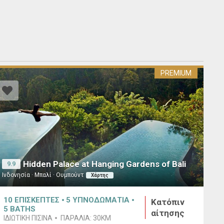
PREMIUM
Hidden Palace at Hanging Gardens of Bali
9.9
Ινδονησία · Μπαλί · Ουμπούντ
Χάρτης
10
ΕΠΙΣΚΕΠΤΕΣ
5
ΥΠΝΟΔΩΜΑΤΙΑ
Κατόπιν
5
BATHS
αίτησης
ΙΔΙΩΤΙΚΉ ΠΙΣΊΝΑ
ΠΑΡΑΛΊΑ:
30KM