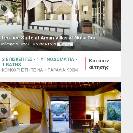
Terrace Suite at Aman Villas at Nusa Dua
Ινδονησία · Μπαλί · Νούσα Ντούα
Χάρτης
2
ΕΠΙΣΚΕΠΤΕΣ
1
ΥΠΝΟΔΩΜΑΤΙΑ
Κατόπιν
1
BATHS
αίτησης
ΚΟΙΝΟΧΡΗΣΤΗ ΠΙΣΙΝΑ
ΠΑΡΑΛΙΑ:
900M