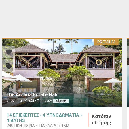
PREMIUM
The Arsana Estate Bali
Ινδονησία · Μπαλί · Ταμπανάν
Χάρτης
14
ΕΠΙΣΚΕΠΤΕΣ
4
ΥΠΝΟΔΩΜΑΤΙΑ
Κατόπιν
4
BATHS
αίτησης
ΙΔΙΩΤΙΚΉ ΠΙΣΊΝΑ
ΠΑΡΑΛΊΑ:
7.1KM