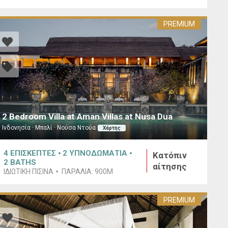
PREMIUM
2 Bedroom Villa at Aman Villas at Nusa Dua
Ινδονησία · Μπαλί · Νούσα Ντούα
Χάρτης
4
ΕΠΙΣΚΕΠΤΕΣ
2
ΥΠΝΟΔΩΜΑΤΙΑ
Κατόπιν
2
BATHS
αίτησης
ΙΔΙΩΤΙΚΗ ΠΙΣΙΝΑ
ΠΑΡΑΛΙΑ:
900M
PREMIUM