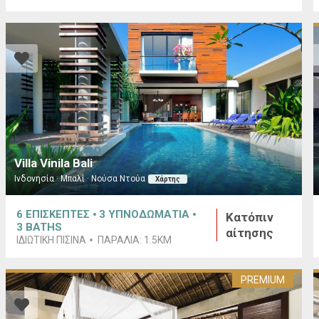
Villa Vinila Bali
Ινδονησία · Μπαλί · Νούσα Ντούα
Χάρτης
6
ΕΠΙΣΚΕΠΤΕΣ
3
ΥΠΝΟΔΩΜΑΤΙΑ
Κατόπιν
3
BATHS
αίτησης
ΙΔΙΩΤΙΚΗ ΠΙΣΙΝΑ
ΠΑΡΑΛΙΑ:
1.5KM
PREMIUM