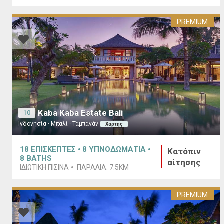
PREMIUM
Kaba Kaba Estate Bali
10
Ινδονησία · Μπαλί · Ταμπανάν
Χάρτης
18
ΕΠΙΣΚΕΠΤΕΣ
8
ΥΠΝΟΔΩΜΑΤΙΑ
Κατόπιν
8
BATHS
αίτησης
ΙΔΙΩΤΙΚΉ ΠΙΣΊΝΑ
ΠΑΡΑΛΊΑ:
7.5KM
PREMIUM