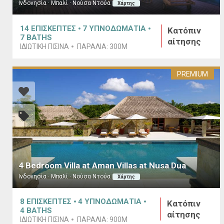
Ινδονησία · Μπαλί · Νούσα Ντούα
Χάρτης
14
ΕΠΙΣΚΕΠΤΕΣ
7
ΥΠΝΟΔΩΜΑΤΙΑ
Κατόπιν
7
BATHS
αίτησης
ΙΔΙΩΤΙΚΗ ΠΙΣΙΝΑ
ΠΑΡΑΛΙΑ:
300M
PREMIUM
4 Bedroom Villa at Aman Villas at Nusa Dua
Ινδονησία · Μπαλί · Νούσα Ντούα
Χάρτης
8
ΕΠΙΣΚΕΠΤΕΣ
4
ΥΠΝΟΔΩΜΑΤΙΑ
Κατόπιν
4
BATHS
αίτησης
ΙΔΙΩΤΙΚΗ ΠΙΣΙΝΑ
ΠΑΡΑΛΙΑ:
900M