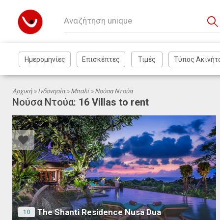
Αρχική »
Ινδονησία
»
Μπαλί
» Νούσα Ντούα
Νούσα Ντούα:
16 Villas to rent
The Shanti Residence Nusa Dua
10