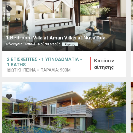
1 Bedroom Villa at Aman Villas at Nusa Dua
Ινδονησία · Μπαλί · Νούσα Ντούα
Χάρτης
2
ΕΠΙΣΚΕΠΤΕΣ
1
ΥΠΝΟΔΩΜΑΤΙΑ
Κατόπιν
1
BATHS
αίτησης
ΙΔΙΩΤΙΚΗ ΠΙΣΙΝΑ
ΠΑΡΑΛΙΑ:
900M