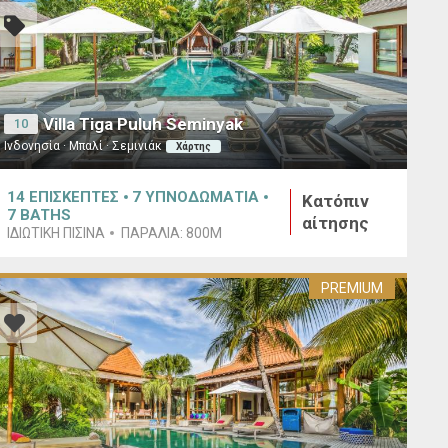
Villa Tiga Puluh Seminyak
10
Ινδονησία · Μπαλί · Σεμινιάκ
Χάρτης
14
ΕΠΙΣΚΕΠΤΕΣ
7
ΥΠΝΟΔΩΜΑΤΙΑ
Κατόπιν
7
BATHS
αίτησης
ΙΔΙΩΤΙΚΉ ΠΙΣΊΝΑ
ΠΑΡΑΛΊΑ:
800M
PREMIUM