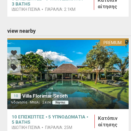
Κατόπιν
3
BATHS
αίτησης
ΙΔΙΩΤΙΚΗ ΠΙΣΙΝΑ
ΠΑΡΑΛΙΑ:
2.1KM
view nearby
PREMIUM
Villa Florimar Seseh
10
Ινδονησία · Μπαλί · Σεσέ
Χάρτης
10
ΕΠΙΣΚΕΠΤΕΣ
5
ΥΠΝΟΔΩΜΑΤΙΑ
Κατόπιν
5
BATHS
αίτησης
ΙΔΙΩΤΙΚΉ ΠΙΣΊΝΑ
ΠΑΡΑΛΊΑ:
25M