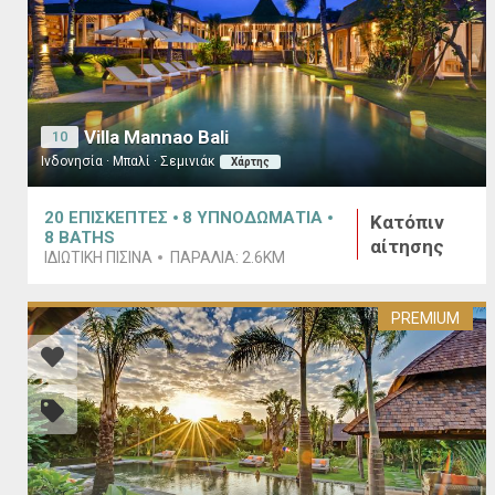
Villa Mannao Bali
10
Ινδονησία · Μπαλί · Σεμινιάκ
Χάρτης
20
ΕΠΙΣΚΕΠΤΕΣ
8
ΥΠΝΟΔΩΜΑΤΙΑ
Κατόπιν
8
BATHS
αίτησης
ΙΔΙΩΤΙΚΉ ΠΙΣΊΝΑ
ΠΑΡΑΛΊΑ:
2.6KM
PREMIUM