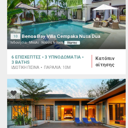
Benoa Bay Villa Cempaka Nusa Dua
10
Ινδονησία · Μπαλί · Νούσα Ντούα
Χάρτης
6
ΕΠΙΣΚΕΠΤΕΣ
3
ΥΠΝΟΔΩΜΑΤΙΑ
Κατόπιν
3
BATHS
αίτησης
ΙΔΙΩΤΙΚΗ ΠΙΣΙΝΑ
ΠΑΡΑΛΙΑ:
10M