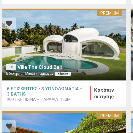
PREMIUM
Villa The Cloud Bali
10
Ινδονησία · Μπαλί · Ταμπανάν
Χάρτης
6
ΕΠΙΣΚΕΠΤΕΣ
3
ΥΠΝΟΔΩΜΑΤΙΑ
Κατόπιν
3
BATHS
αίτησης
ΙΔΙΩΤΙΚΉ ΠΙΣΊΝΑ
ΠΑΡΑΛΊΑ:
150M
PREMIUM