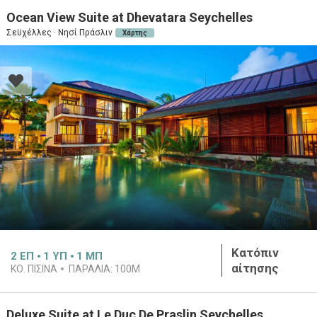
Ocean View Suite at Dhevatara Seychelles
Σεϋχέλλες · Νησί Πράσλιν
Χάρτης
Κατόπιν
2
ΕΠ
1
ΥΠ
1
ΜΠ
αίτησης
ΚΟ. ΠΙΣΙΝΑ
ΠΑΡΑΛΙΑ:
100M
Deluxe Suite at Le Duc De Praslin Seychelles