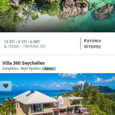
Κατόπιν
12
ΕΠ
5
ΥΠ
6
ΜΠ
αίτησης
ΙΔ. ΠΙΣΙΝΑ
ΠΑΡΑΛΙΑ:
5M
Villa 360 Seychelles
Σεϋχέλλες · Νησί Πράσλιν
Χάρτης