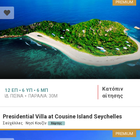
PREMIUM
Κατόπιν
12
ΕΠ
6
ΥΠ
6
ΜΠ
αίτησης
ΙΔ. ΠΙΣΊΝΑ
ΠΑΡΑΛΊΑ:
30M
Presidential Villa at Cousine Island Seychelles
Σεϋχέλλες · Νησί Κουζίν
Χάρτης
PREMIUM