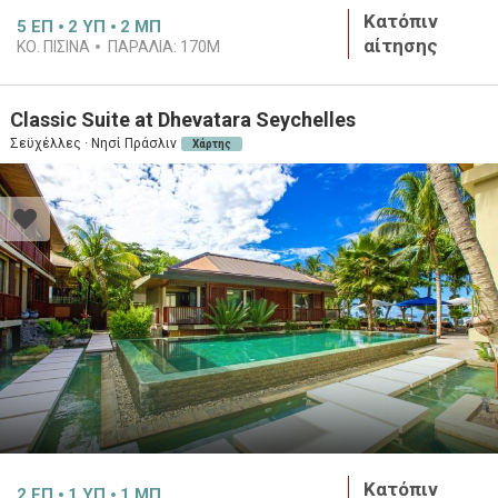
Κατόπιν
5
ΕΠ
2
ΥΠ
2
ΜΠ
αίτησης
ΚΟ. ΠΙΣΙΝΑ
ΠΑΡΑΛΙΑ:
170M
Classic Suite at Dhevatara Seychelles
Σεϋχέλλες · Νησί Πράσλιν
Χάρτης
Κατόπιν
2
ΕΠ
1
ΥΠ
1
ΜΠ