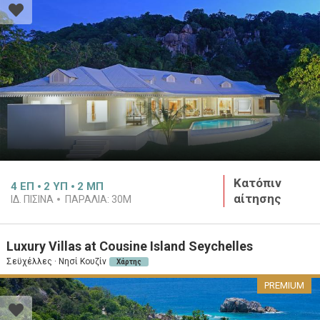
Κατόπιν
4
ΕΠ
2
ΥΠ
2
ΜΠ
αίτησης
ΙΔ. ΠΙΣΊΝΑ
ΠΑΡΑΛΊΑ:
30M
Luxury Villas at Cousine Island Seychelles
Σεϋχέλλες · Νησί Κουζίν
Χάρτης
PREMIUM