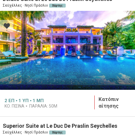
Σεϋχέλλες · Νησί Πράσλιν
Χάρτης
Κατόπιν
2
ΕΠ
1
ΥΠ
1
ΜΠ
αίτησης
ΚΟ. ΠΙΣΙΝΑ
ΠΑΡΑΛΙΑ:
50M
Superior Suite at Le Duc De Praslin Seychelles
Σεϋχέλλες · Νησί Πράσλιν
Χάρτης