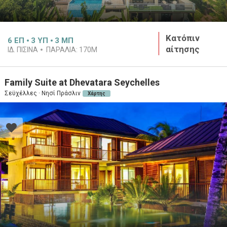
Κατόπιν
6
ΕΠ
3
ΥΠ
3
ΜΠ
αίτησης
ΙΔ. ΠΙΣΙΝΑ
ΠΑΡΑΛΙΑ:
170M
Family Suite at Dhevatara Seychelles
Σεϋχέλλες · Νησί Πράσλιν
Χάρτης