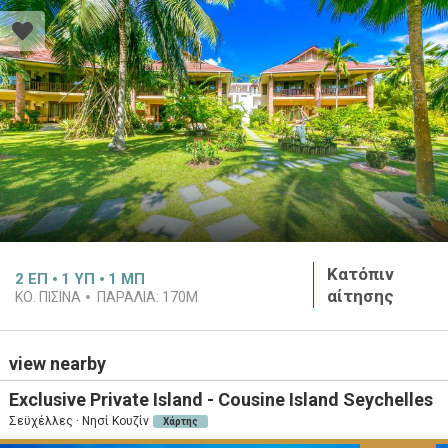
Κατόπιν
2
ΕΠ
1
ΥΠ
1
ΜΠ
αίτησης
ΚΟ. ΠΙΣΙΝΑ
ΠΑΡΑΛΙΑ:
170M
view nearby
Exclusive Private Island - Cousine Island Seychelles
Σεϋχέλλες · Νησί Κουζίν
Χάρτης