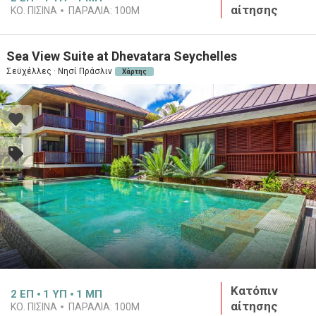
αίτησης
ΚΟ. ΠΙΣΙΝΑ
ΠΑΡΑΛΙΑ:
100M
Sea View Suite at Dhevatara Seychelles
Σεϋχέλλες · Νησί Πράσλιν
Χάρτης
Κατόπιν
2
ΕΠ
1
ΥΠ
1
ΜΠ
αίτησης
ΚΟ. ΠΙΣΙΝΑ
ΠΑΡΑΛΙΑ:
100M