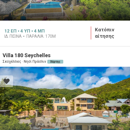
Κατόπιν
12
ΕΠ
4
ΥΠ
4
ΜΠ
αίτησης
ΙΔ. ΠΙΣΙΝΑ
ΠΑΡΑΛΙΑ:
170M
Villa 180 Seychelles
Σεϋχέλλες · Νησί Πράσλιν
Χάρτης