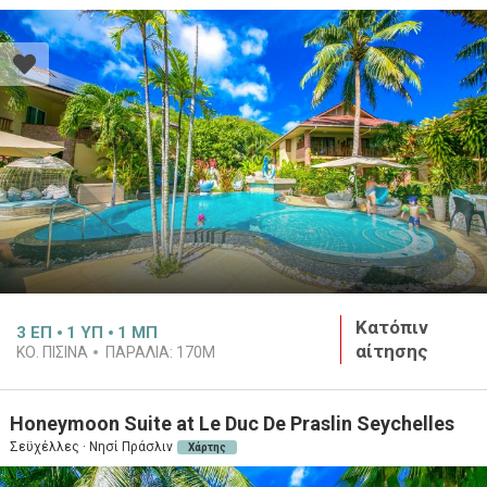
Κατόπιν
3
ΕΠ
1
ΥΠ
1
ΜΠ
αίτησης
ΚΟ. ΠΙΣΙΝΑ
ΠΑΡΑΛΙΑ:
170M
Honeymoon Suite at Le Duc De Praslin Seychelles
Σεϋχέλλες · Νησί Πράσλιν
Χάρτης