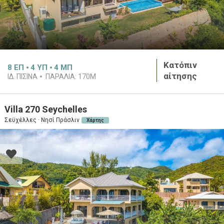
Κατόπιν
8
ΕΠ
4
ΥΠ
4
ΜΠ
αίτησης
ΙΔ. ΠΙΣΙΝΑ
ΠΑΡΑΛΙΑ:
170M
Villa 270 Seychelles
Σεϋχέλλες · Νησί Πράσλιν
Χάρτης