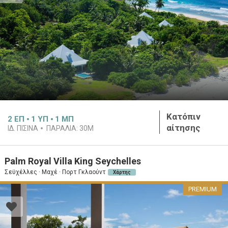
Κατόπιν
2
ΕΠ
1
ΥΠ
1
ΜΠ
αίτησης
ΙΔ. ΠΙΣΊΝΑ
ΠΑΡΑΛΊΑ:
30M
Palm Royal Villa King Seychelles
Σεϋχέλλες · Μαχέ · Πορτ Γκλαούντ
Χάρτης
PREMIUM