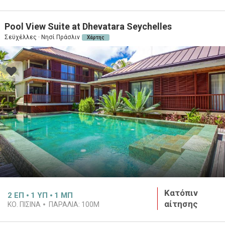
Pool View Suite at Dhevatara Seychelles
Σεϋχέλλες · Νησί Πράσλιν
Χάρτης
Κατόπιν
2
ΕΠ
1
ΥΠ
1
ΜΠ
αίτησης
ΚΟ. ΠΙΣΙΝΑ
ΠΑΡΑΛΙΑ:
100M