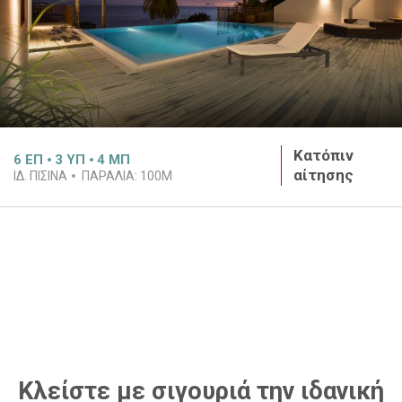
Κατόπιν
6
ΕΠ
3
ΥΠ
4
ΜΠ
αίτησης
ΙΔ. ΠΙΣΊΝΑ
ΠΑΡΑΛΊΑ:
100M
Κλείστε με σιγουριά την ιδανική