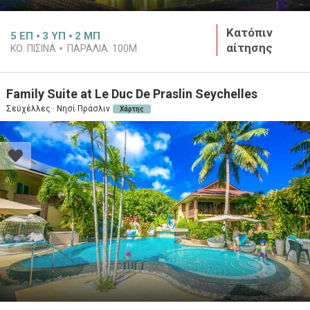
Κατόπιν
5
ΕΠ
3
ΥΠ
2
ΜΠ
αίτησης
ΚΟ. ΠΙΣΙΝΑ
ΠΑΡΑΛΙΑ:
100M
Family Suite at Le Duc De Praslin Seychelles
Σεϋχέλλες · Νησί Πράσλιν
Χάρτης