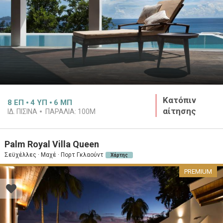
Κατόπιν
8
ΕΠ
4
ΥΠ
6
ΜΠ
αίτησης
ΙΔ. ΠΙΣΊΝΑ
ΠΑΡΑΛΊΑ:
100M
Palm Royal Villa Queen
Σεϋχέλλες · Μαχέ · Πορτ Γκλαούντ
Χάρτης
PREMIUM