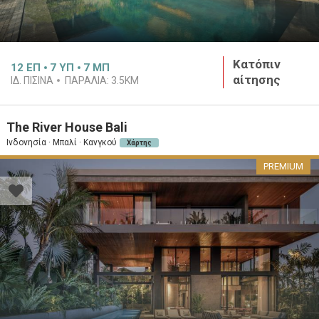
Κατόπιν
12
ΕΠ
7
ΥΠ
7
ΜΠ
αίτησης
ΙΔ. ΠΙΣΊΝΑ
ΠΑΡΑΛΊΑ:
3.5KM
The River House Bali
Ινδονησία · Μπαλί · Κανγκού
Χάρτης
PREMIUM