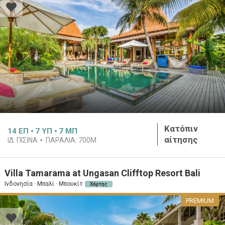
Κατόπιν
14
ΕΠ
7
ΥΠ
7
ΜΠ
αίτησης
ΙΔ. ΠΙΣΊΝΑ
ΠΑΡΑΛΊΑ:
700M
Villa Tamarama at Ungasan Clifftop Resort Bali
Ινδονησία · Μπαλί · Μπουκίτ
Χάρτης
PREMIUM