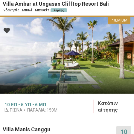
Villa Ambar at Ungasan Clifftop Resort Bali
Ινδονησία · Μπαλί · Μπουκίτ
Χάρτης
PREMIUM
Κατόπιν
10
ΕΠ
5
ΥΠ
6
ΜΠ
αίτησης
ΙΔ. ΠΙΣΊΝΑ
ΠΑΡΑΛΊΑ:
150M
Villa Manis Canggu
10