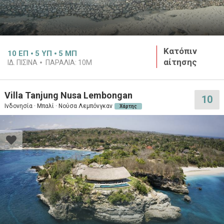
Κατόπιν
10
ΕΠ
5
ΥΠ
5
ΜΠ
αίτησης
ΙΔ. ΠΙΣΙΝΑ
ΠΑΡΑΛΙΑ:
10M
Villa Tanjung Nusa Lembongan
10
Ινδονησία · Μπαλί · Νούσα Λεμπόνγκαν
Χάρτης