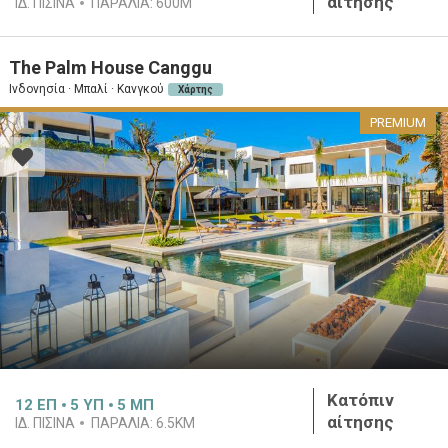
αίτησης
ΙΔ. ΠΙΣΊΝΑ
ΠΑΡΑΛΊΑ:
600M
The Palm House Canggu
Ινδονησία · Μπαλί · Κανγκού
Χάρτης
PREMIUM
Κατόπιν
12
ΕΠ
5
ΥΠ
5
ΜΠ
αίτησης
ΙΔ. ΠΙΣΊΝΑ
ΠΑΡΑΛΊΑ:
6.5KM