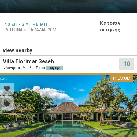
Κατόπιν
10
ΕΠ
5
ΥΠ
6
ΜΠ
αίτησης
ΙΔ. ΠΙΣΙΝΑ
ΠΑΡΑΛΙΑ:
20M
view nearby
Villa Florimar Seseh
10
Ινδονησία · Μπαλί · Σεσέ
Χάρτης
PREMIUM