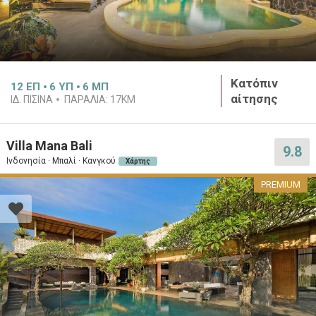
Κατόπιν
12
ΕΠ
6
ΥΠ
6
ΜΠ
αίτησης
ΙΔ. ΠΙΣΊΝΑ
ΠΑΡΑΛΊΑ:
17KM
Villa Mana Bali
9.8
Ινδονησία · Μπαλί · Κανγκού
Χάρτης
PREMIUM