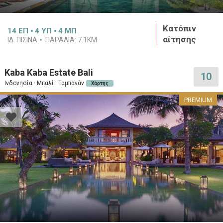
Κατόπιν
14
ΕΠ
4
ΥΠ
4
ΜΠ
αίτησης
ΙΔ. ΠΙΣΊΝΑ
ΠΑΡΑΛΊΑ:
7.1KM
Kaba Kaba Estate Bali
10
Ινδονησία · Μπαλί · Ταμπανάν
Χάρτης
PREMIUM