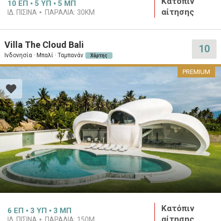
Κατόπιν
10
ΕΠ
5
ΥΠ
5
ΜΠ
αίτησης
ΙΔ. ΠΙΣΊΝΑ
ΠΑΡΑΛΊΑ:
30KM
Villa The Cloud Bali
10
Ινδονησία · Μπαλί · Ταμπανάν
Χάρτης
PREMIUM
Κατόπιν
6
ΕΠ
3
ΥΠ
3
ΜΠ
αίτησης
ΙΔ. ΠΙΣΊΝΑ
ΠΑΡΑΛΊΑ:
150M