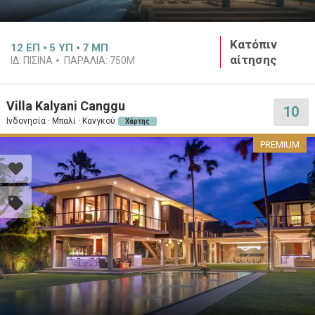
Κατόπιν
12
ΕΠ
5
ΥΠ
7
ΜΠ
αίτησης
ΙΔ. ΠΙΣΊΝΑ
ΠΑΡΑΛΊΑ:
750M
Villa Kalyani Canggu
10
Ινδονησία · Μπαλί · Κανγκού
Χάρτης
PREMIUM