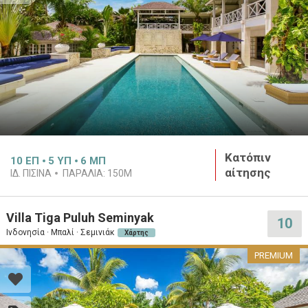
Κατόπιν
10
ΕΠ
5
ΥΠ
6
ΜΠ
αίτησης
ΙΔ. ΠΙΣΊΝΑ
ΠΑΡΑΛΊΑ:
150M
Villa Tiga Puluh Seminyak
10
Ινδονησία · Μπαλί · Σεμινιάκ
Χάρτης
PREMIUM