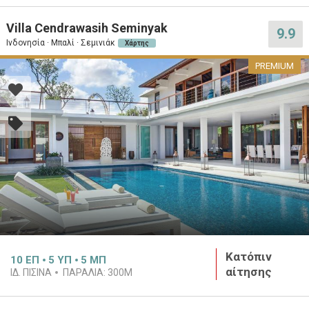
Villa Cendrawasih Seminyak
9.9
Ινδονησία · Μπαλί · Σεμινιάκ
Χάρτης
PREMIUM
Κατόπιν
10
ΕΠ
5
ΥΠ
5
ΜΠ
αίτησης
ΙΔ. ΠΙΣΊΝΑ
ΠΑΡΑΛΊΑ:
300M