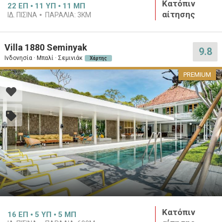
Κατόπιν
22
ΕΠ
11
ΥΠ
11
ΜΠ
αίτησης
ΙΔ. ΠΙΣΊΝΑ
ΠΑΡΑΛΊΑ:
3KM
Villa 1880 Seminyak
9.8
Ινδονησία · Μπαλί · Σεμινιάκ
Χάρτης
PREMIUM
Κατόπιν
16
ΕΠ
5
ΥΠ
5
ΜΠ