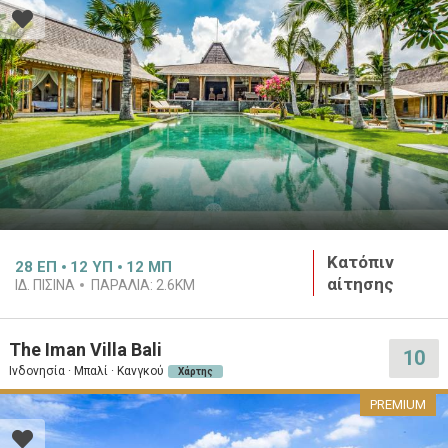
Κατόπιν
28
ΕΠ
12
ΥΠ
12
ΜΠ
αίτησης
ΙΔ. ΠΙΣΊΝΑ
ΠΑΡΑΛΊΑ:
2.6KM
The Iman Villa Bali
10
Ινδονησία · Μπαλί · Κανγκού
Χάρτης
PREMIUM