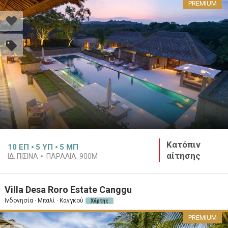
PREMIUM
Κατόπιν
10
ΕΠ
5
ΥΠ
5
ΜΠ
αίτησης
ΙΔ. ΠΙΣΊΝΑ
ΠΑΡΑΛΊΑ:
900M
Villa Desa Roro Estate Canggu
Ινδονησία · Μπαλί · Κανγκού
Χάρτης
PREMIUM