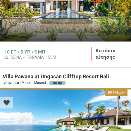
Κατόπιν
10
ΕΠ
5
ΥΠ
5
ΜΠ
αίτησης
ΙΔ. ΠΙΣΊΝΑ
ΠΑΡΑΛΊΑ:
150M
Villa Pawana at Ungasan Clifftop Resort Bali
Ινδονησία · Μπαλί · Μπουκίτ
Χάρτης
PREMIUM