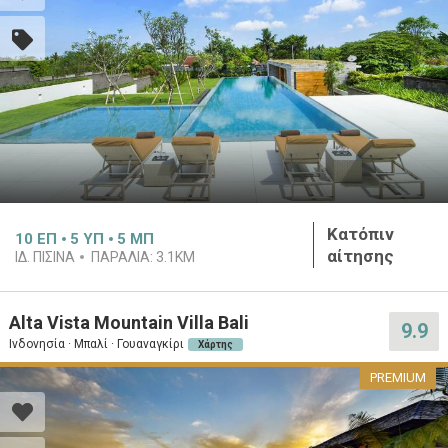
Κατόπιν
10
ΕΠ
5
ΥΠ
5
ΜΠ
αίτησης
ΙΔ. ΠΙΣΊΝΑ
ΠΑΡΑΛΊΑ:
3.1KM
Alta Vista Mountain Villa Bali
9.9
Ινδονησία · Μπαλί · Γουαναγκίρι
Χάρτης
PREMIUM