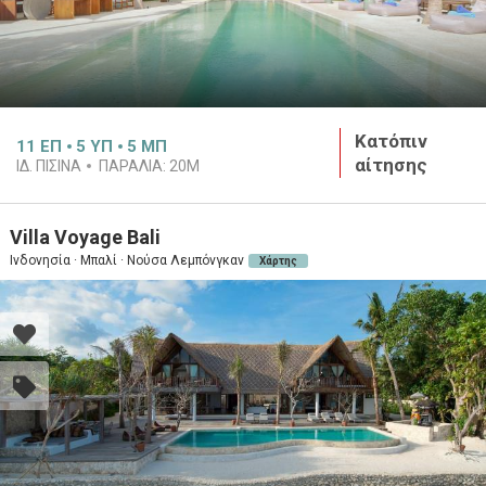
Κατόπιν
11
ΕΠ
5
ΥΠ
5
ΜΠ
αίτησης
ΙΔ. ΠΙΣΙΝΑ
ΠΑΡΑΛΙΑ:
20M
Villa Voyage Bali
Ινδονησία · Μπαλί · Νούσα Λεμπόνγκαν
Χάρτης