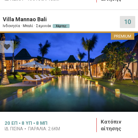
Villa Mannao Bali
10
Ινδονησία · Μπαλί · Σεμινιάκ
Χάρτης
PREMIUM
Κατόπιν
20
ΕΠ
8
ΥΠ
8
ΜΠ
αίτησης
ΙΔ. ΠΙΣΊΝΑ
ΠΑΡΑΛΊΑ:
2.6KM