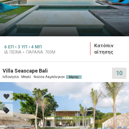
Κατόπιν
6
ΕΠ
3
ΥΠ
4
ΜΠ
αίτησης
ΙΔ. ΠΙΣΙΝΑ
ΠΑΡΑΛΙΑ:
700M
Villa Seascape Bali
10
Ινδονησία · Μπαλί · Νούσα Λεμπόνγκαν
Χάρτης