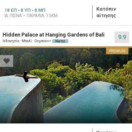
Κατόπιν
18
ΕΠ
8
ΥΠ
8
ΜΠ
αίτησης
ΙΔ. ΠΙΣΊΝΑ
ΠΑΡΑΛΊΑ:
7.5KM
Hidden Palace at Hanging Gardens of Bali
9.9
Ινδονησία · Μπαλί · Ουμπούντ
Χάρτης
PREMIUM