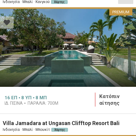
Ινδονησία · Μπαλί · Κανγκού
Χάρτης
PREMIUM
Κατόπιν
16
ΕΠ
8
ΥΠ
8
ΜΠ
αίτησης
ΙΔ. ΠΙΣΊΝΑ
ΠΑΡΑΛΊΑ:
700M
Villa Jamadara at Ungasan Clifftop Resort Bali
Ινδονησία · Μπαλί · Μπουκίτ
Χάρτης