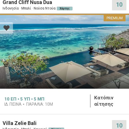
Grand Cliff Nusa Dua
10
Ινδονησία · Μπαλί · Νούσα Ντούα
Χάρτης
PREMIUM
Κατόπιν
10
ΕΠ
5
ΥΠ
5
ΜΠ
αίτησης
ΙΔ. ΠΙΣΊΝΑ
ΠΑΡΑΛΊΑ:
10M
Villa Zelie Bali
10