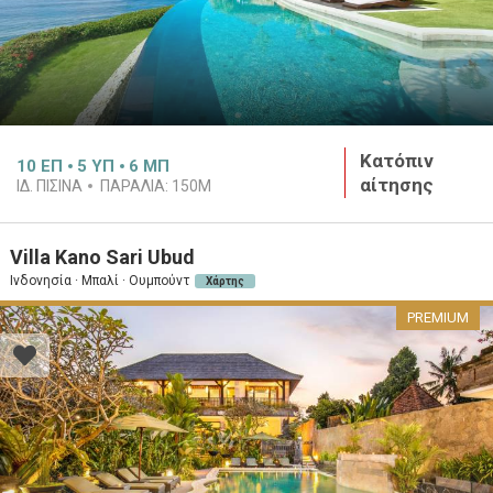
Κατόπιν
10
ΕΠ
5
ΥΠ
6
ΜΠ
αίτησης
ΙΔ. ΠΙΣΊΝΑ
ΠΑΡΑΛΊΑ:
150M
Villa Kano Sari Ubud
Ινδονησία · Μπαλί · Ουμπούντ
Χάρτης
PREMIUM