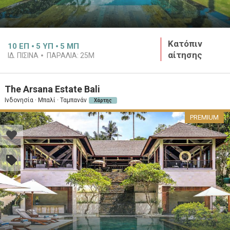
Κατόπιν
10
ΕΠ
5
ΥΠ
5
ΜΠ
αίτησης
ΙΔ. ΠΙΣΊΝΑ
ΠΑΡΑΛΊΑ:
25M
The Arsana Estate Bali
Ινδονησία · Μπαλί · Ταμπανάν
Χάρτης
PREMIUM