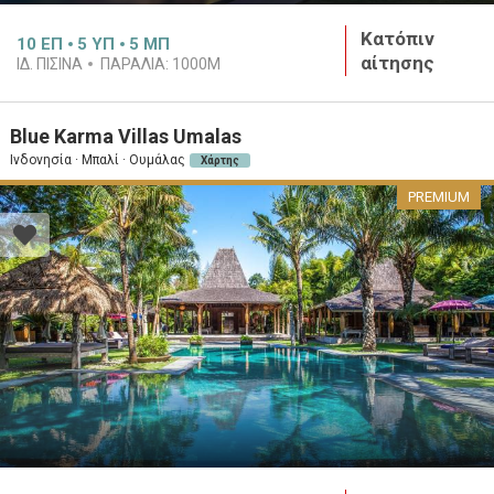
Κατόπιν
10
ΕΠ
5
ΥΠ
5
ΜΠ
αίτησης
ΙΔ. ΠΙΣΊΝΑ
ΠΑΡΑΛΊΑ:
1000M
Blue Karma Villas Umalas
Ινδονησία · Μπαλί · Ουμάλας
Χάρτης
PREMIUM