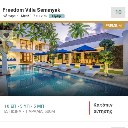
Freedom Villa Seminyak
10
Ινδονησία · Μπαλί · Σεμινιάκ
Χάρτης
PREMIUM
Κατόπιν
10
ΕΠ
5
ΥΠ
5
ΜΠ
αίτησης
ΙΔ. ΠΙΣΊΝΑ
ΠΑΡΑΛΊΑ:
600M