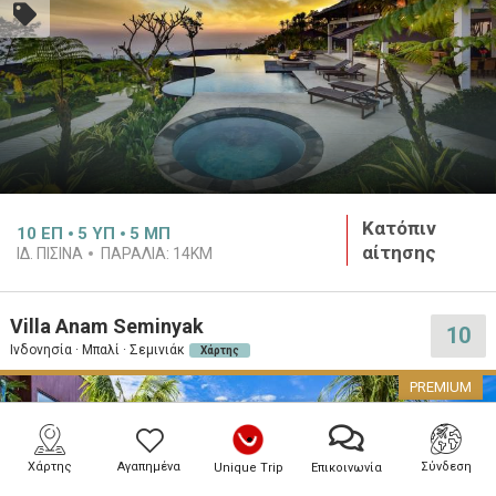
Κατόπιν
10
ΕΠ
5
ΥΠ
5
ΜΠ
αίτησης
ΙΔ. ΠΙΣΊΝΑ
ΠΑΡΑΛΊΑ:
14KM
Villa Anam Seminyak
10
Ινδονησία · Μπαλί · Σεμινιάκ
Χάρτης
PREMIUM
Χάρτης
Αγαπημένα
Σύνδεση
Unique Trip
Επικοινωνία