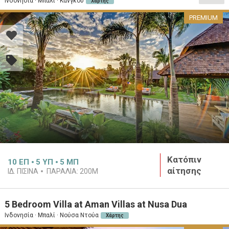
Ινδονησία · Μπαλί · Κανγκού
Χάρτης
PREMIUM
Κατόπιν
10
ΕΠ
5
ΥΠ
5
ΜΠ
αίτησης
ΙΔ. ΠΙΣΊΝΑ
ΠΑΡΑΛΊΑ:
200M
5 Bedroom Villa at Aman Villas at Nusa Dua
Ινδονησία · Μπαλί · Νούσα Ντούα
Χάρτης