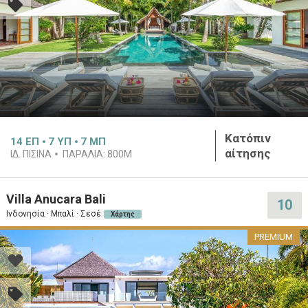
Κατόπιν
14
ΕΠ
7
ΥΠ
7
ΜΠ
αίτησης
ΙΔ. ΠΙΣΊΝΑ
ΠΑΡΑΛΊΑ:
800M
Villa Anucara Bali
10
Ινδονησία · Μπαλί · Σεσέ
Χάρτης
PREMIUM