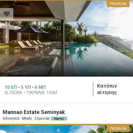
PREMIUM
Κατόπιν
10
ΕΠ
5
ΥΠ
6
ΜΠ
αίτησης
ΙΔ. ΠΙΣΊΝΑ
ΠΑΡΑΛΊΑ:
150M
Mannao Estate Seminyak
Ινδονησία · Μπαλί · Σεμινιάκ
Χάρτης
PREMIUM