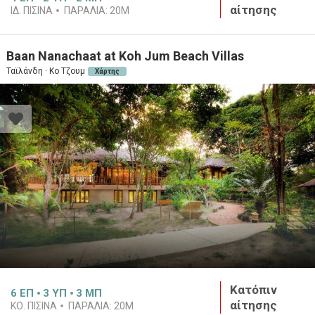
αίτησης
ΙΔ. ΠΙΣΙΝΑ
ΠΑΡΑΛΙΑ:
20M
Baan Nanachaat at Koh Jum Beach Villas
Ταϊλάνδη · Κο Τζουμ
Χάρτης
Κατόπιν
6
ΕΠ
3
ΥΠ
3
ΜΠ
αίτησης
ΚΟ. ΠΙΣΙΝΑ
ΠΑΡΑΛΙΑ:
20M