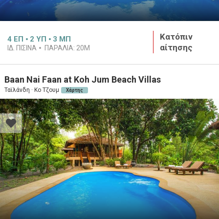
Κατόπιν
4
ΕΠ
2
ΥΠ
3
ΜΠ
αίτησης
ΙΔ. ΠΙΣΙΝΑ
ΠΑΡΑΛΙΑ:
20M
Baan Nai Faan at Koh Jum Beach Villas
Ταϊλάνδη · Κο Τζουμ
Χάρτης