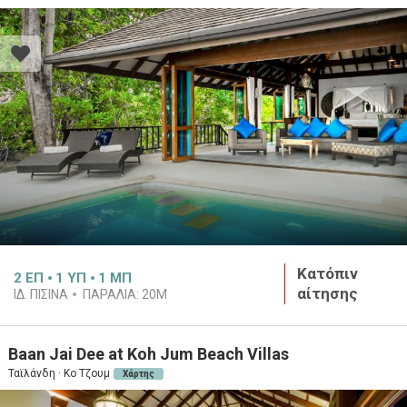
Κατόπιν
2
ΕΠ
1
ΥΠ
1
ΜΠ
αίτησης
ΙΔ. ΠΙΣΙΝΑ
ΠΑΡΑΛΙΑ:
20M
Baan Jai Dee at Koh Jum Beach Villas
Ταϊλάνδη · Κο Τζουμ
Χάρτης