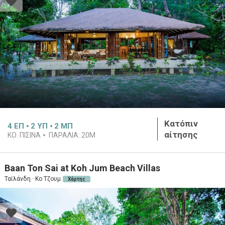
Κατόπιν
4
ΕΠ
2
ΥΠ
2
ΜΠ
αίτησης
ΚΟ. ΠΙΣΙΝΑ
ΠΑΡΑΛΙΑ:
20M
Baan Ton Sai at Koh Jum Beach Villas
Ταϊλάνδη · Κο Τζουμ
Χάρτης