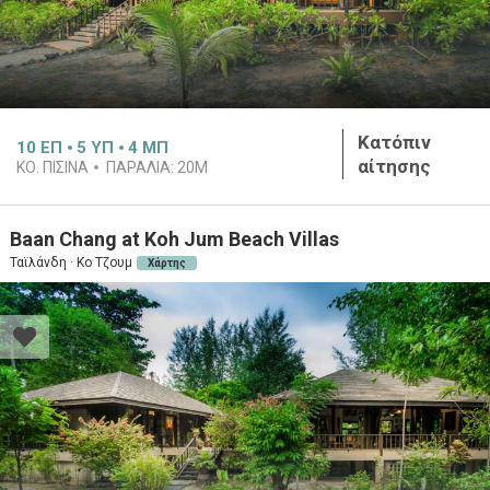
Κατόπιν
10
ΕΠ
5
ΥΠ
4
ΜΠ
αίτησης
ΚΟ. ΠΙΣΙΝΑ
ΠΑΡΑΛΙΑ:
20M
Baan Chang at Koh Jum Beach Villas
Ταϊλάνδη · Κο Τζουμ
Χάρτης