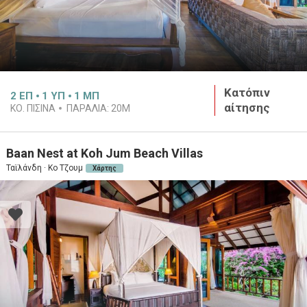
Κατόπιν
2
ΕΠ
1
ΥΠ
1
ΜΠ
αίτησης
ΚΟ. ΠΙΣΙΝΑ
ΠΑΡΑΛΙΑ:
20M
Baan Nest at Koh Jum Beach Villas
Ταϊλάνδη · Κο Τζουμ
Χάρτης