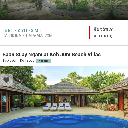
Κατόπιν
6
ΕΠ
3
ΥΠ
2
ΜΠ
αίτησης
ΙΔ. ΠΙΣΙΝΑ
ΠΑΡΑΛΙΑ:
20M
Baan Suay Ngam at Koh Jum Beach Villas
Ταϊλάνδη · Κο Τζουμ
Χάρτης