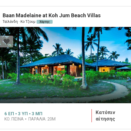
Baan Madelaine at Koh Jum Beach Villas
Ταϊλάνδη · Κο Τζουμ
Χάρτης
Κατόπιν
6
ΕΠ
3
ΥΠ
3
ΜΠ
αίτησης
ΚΟ. ΠΙΣΙΝΑ
ΠΑΡΑΛΙΑ:
20M