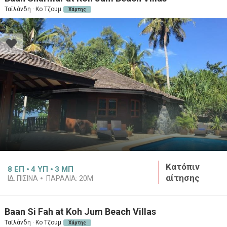
Ταϊλάνδη · Κο Τζουμ
Χάρτης
Κατόπιν
8
ΕΠ
4
ΥΠ
3
ΜΠ
αίτησης
ΙΔ. ΠΙΣΙΝΑ
ΠΑΡΑΛΙΑ:
20M
Baan Si Fah at Koh Jum Beach Villas
Ταϊλάνδη · Κο Τζουμ
Χάρτης