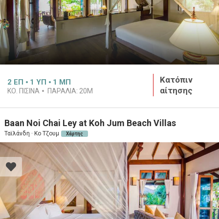
Κατόπιν
2
ΕΠ
1
ΥΠ
1
ΜΠ
αίτησης
ΚΟ. ΠΙΣΙΝΑ
ΠΑΡΑΛΙΑ:
20M
Baan Noi Chai Ley at Koh Jum Beach Villas
Ταϊλάνδη · Κο Τζουμ
Χάρτης