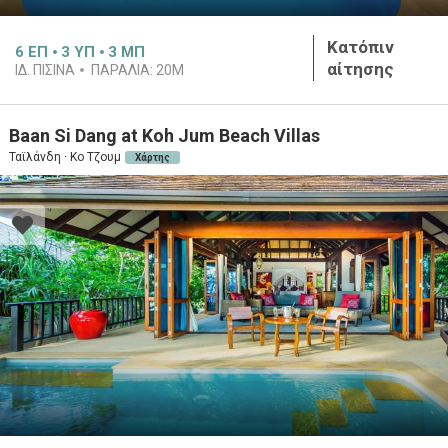
Κατόπιν
6
ΕΠ
3
ΥΠ
3
ΜΠ
αίτησης
ΙΔ. ΠΙΣΙΝΑ
ΠΑΡΑΛΙΑ:
20M
Baan Si Dang at Koh Jum Beach Villas
Ταϊλάνδη · Κο Τζουμ
Χάρτης