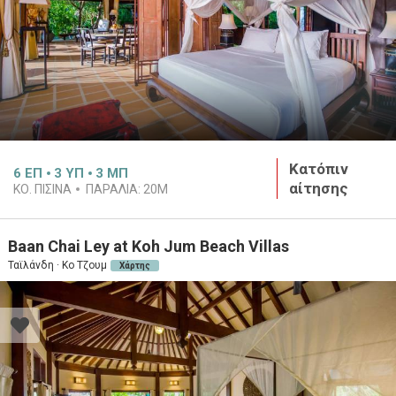
Κατόπιν
6
ΕΠ
3
ΥΠ
3
ΜΠ
αίτησης
ΚΟ. ΠΙΣΙΝΑ
ΠΑΡΑΛΙΑ:
20M
Baan Chai Ley at Koh Jum Beach Villas
Ταϊλάνδη · Κο Τζουμ
Χάρτης