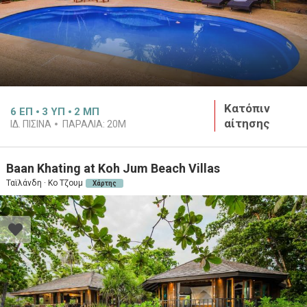
Κατόπιν
6
ΕΠ
3
ΥΠ
2
ΜΠ
αίτησης
ΙΔ. ΠΙΣΙΝΑ
ΠΑΡΑΛΙΑ:
20M
Baan Khating at Koh Jum Beach Villas
Ταϊλάνδη · Κο Τζουμ
Χάρτης