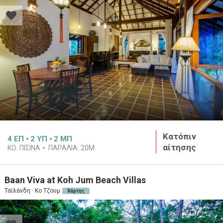
Κατόπιν
4
ΕΠ
2
ΥΠ
2
ΜΠ
αίτησης
ΚΟ. ΠΙΣΙΝΑ
ΠΑΡΑΛΙΑ:
20M
Baan Viva at Koh Jum Beach Villas
Ταϊλάνδη · Κο Τζουμ
Χάρτης