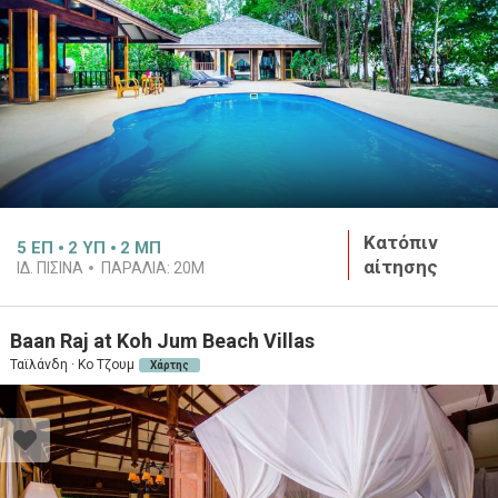
Κατόπιν
5
ΕΠ
2
ΥΠ
2
ΜΠ
αίτησης
ΙΔ. ΠΙΣΙΝΑ
ΠΑΡΑΛΙΑ:
20M
Baan Raj at Koh Jum Beach Villas
Ταϊλάνδη · Κο Τζουμ
Χάρτης