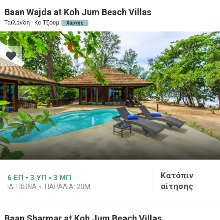
Baan Wajda at Koh Jum Beach Villas
Ταϊλάνδη · Κο Τζουμ
Χάρτης
Κατόπιν
6
ΕΠ
3
ΥΠ
3
ΜΠ
αίτησης
ΙΔ. ΠΙΣΙΝΑ
ΠΑΡΑΛΙΑ:
20M
Baan Sharmar at Koh Jum Beach Villas