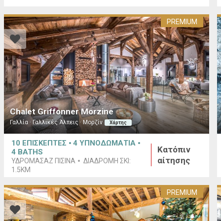
PREMIUM
Chalet Griffonner Morzine
Γαλλία · Γαλλικές Άλπεις · Μορζίν
Χάρτης
10
ΕΠΙΣΚΕΠΤΕΣ
4
ΥΠΝΟΔΩΜΑΤΙΑ
Κατόπιν
4
BATHS
αίτησης
ΥΔΡΟΜΑΣΆΖ ΠΙΣΊΝΑ
ΔΙΑΔΡΟΜΉ ΣΚΙ:
1.5KM
PREMIUM