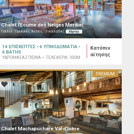
Chalet l'Ecume des Neiges Meribel
Γαλλία · Γαλλικές Άλπεις · 3 κοιλάδες
Χάρτης
14
ΕΠΙΣΚΕΠΤΕΣ
6
ΥΠΝΟΔΩΜΑΤΙΑ
Κατόπιν
6
BATHS
αίτησης
ΥΔΡΟΜΑΣΆΖ ΠΙΣΊΝΑ
ΤΕΛΕΦΕΡΊΚ:
300M
PREMIUM
Chalet Machapuchare Val d’Isère