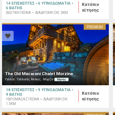
14
ΕΠΙΣΚΕΠΤΕΣ
6
ΥΠΝΟΔΩΜΑΤΙΑ
Κατόπιν
6
BATHS
αίτησης
ΙΔΙΩΤΙΚΉ ΠΙΣΊΝΑ
ΔΙΑΔΡΟΜΉ ΣΚΙ:
3KM
PREMIUM
The Old Macaroni Chalet Morzine
Γαλλία · Γαλλικές Άλπεις · Μορζίν
Χάρτης
18
ΕΠΙΣΚΕΠΤΕΣ
9
ΥΠΝΟΔΩΜΑΤΙΑ
Κατόπιν
9
BATHS
αίτησης
ΥΔΡΟΜΑΣΆΖ ΠΙΣΊΝΑ
ΔΙΑΔΡΟΜΉ ΣΚΙ:
1.5KM