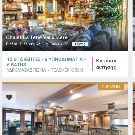
Chalet La Tene Val d'Isère
Γαλλία · Γαλλικές Άλπεις · Βαλ Ντ΄Ιζέρ
Χάρτης
12
ΕΠΙΣΚΕΠΤΕΣ
6
ΥΠΝΟΔΩΜΑΤΙΑ
Κατόπιν
6
BATHS
αίτησης
ΥΔΡΟΜΑΣΆΖ ΠΙΣΊΝΑ
ΤΕΛΕΦΕΡΊΚ:
50M
PREMIUM