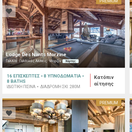
PREMIUM
Lodge Des Nants Morzine
Γαλλία · Γαλλικές Άλπεις · Μορζίν
Χάρτης
16
ΕΠΙΣΚΕΠΤΕΣ
8
ΥΠΝΟΔΩΜΑΤΙΑ
Κατόπιν
8
BATHS
αίτησης
ΙΔΙΩΤΙΚΉ ΠΙΣΊΝΑ
ΔΙΑΔΡΟΜΉ ΣΚΙ:
280M
PREMIUM