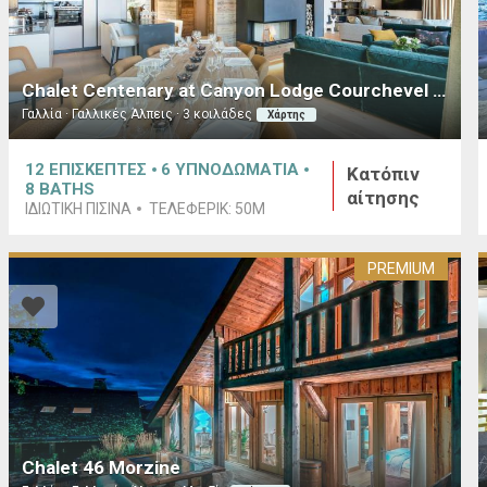
Chalet Centenary at Canyon Lodge Courchevel 1650
Γαλλία · Γαλλικές Άλπεις · 3 κοιλάδες
Χάρτης
12
ΕΠΙΣΚΕΠΤΕΣ
6
ΥΠΝΟΔΩΜΑΤΙΑ
Κατόπιν
8
BATHS
αίτησης
ΙΔΙΩΤΙΚΉ ΠΙΣΊΝΑ
ΤΕΛΕΦΕΡΊΚ:
50M
PREMIUM
Chalet 46 Morzine