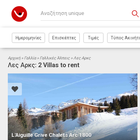
Αρχική »
Γαλλία
»
Γαλλικές Άλπεις
» Λες Αρκς
Λες Αρκς:
2 Villas to rent
L'Aiguille Grive Chalets Arc 1800