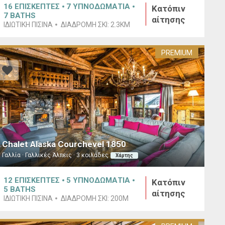
16
ΕΠΙΣΚΕΠΤΕΣ
7
ΥΠΝΟΔΩΜΑΤΙΑ
Κατόπιν
7
BATHS
αίτησης
ΙΔΙΩΤΙΚΉ ΠΙΣΊΝΑ
ΔΙΑΔΡΟΜΉ ΣΚΙ:
2.3KM
PREMIUM
Chalet Alaska Courchevel 1850
Γαλλία · Γαλλικές Άλπεις · 3 κοιλάδες
Χάρτης
12
ΕΠΙΣΚΕΠΤΕΣ
5
ΥΠΝΟΔΩΜΑΤΙΑ
Κατόπιν
5
BATHS
αίτησης
ΙΔΙΩΤΙΚΉ ΠΙΣΊΝΑ
ΔΙΑΔΡΟΜΉ ΣΚΙ:
200M