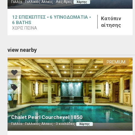
Γαλλία · Γαλλικές Άλπεις · Λες Αρκς
Χάρτης
12
ΕΠΙΣΚΕΠΤΕΣ
6
ΥΠΝΟΔΩΜΑΤΙΑ
Κατόπιν
6
BATHS
αίτησης
ΧΩΡΙΣ ΠΙΣΙΝΑ
view nearby
PREMIUM
Chalet Pearl Courchevel 1850
Γαλλία · Γαλλικές Άλπεις · 3 κοιλάδες
Χάρτης