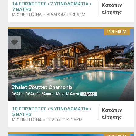
14
ΕΠΙΣΚΕΠΤΕΣ
7
ΥΠΝΟΔΩΜΑΤΙΑ
Κατόπιν
7
BATHS
αίτησης
ΙΔΙΩΤΙΚΉ ΠΙΣΊΝΑ
ΔΙΑΔΡΟΜΉ ΣΚΙ:
50M
PREMIUM
Chalet Couttet Chamonix
Γαλλία · Γαλλικές Άλπεις · Μοντ Μπλανκ
Χάρτης
10
ΕΠΙΣΚΕΠΤΕΣ
5
ΥΠΝΟΔΩΜΑΤΙΑ
Κατόπιν
5
BATHS
αίτησης
ΙΔΙΩΤΙΚΉ ΠΙΣΊΝΑ
ΤΕΛΕΦΕΡΊΚ:
1.5KM