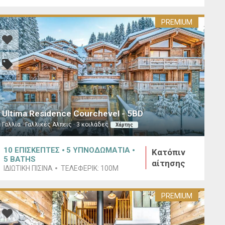
PREMIUM
Ultima Residence Courchevel - 5BD
Γαλλία · Γαλλικές Άλπεις · 3 κοιλάδες
Χάρτης
10
ΕΠΙΣΚΕΠΤΕΣ
5
ΥΠΝΟΔΩΜΑΤΙΑ
Κατόπιν
5
BATHS
αίτησης
ΙΔΙΩΤΙΚΉ ΠΙΣΊΝΑ
ΤΕΛΕΦΕΡΊΚ:
100M
PREMIUM