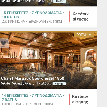
Γαλλία · Γαλλικές Άλπεις · Βαλ Ντ΄Ιζέρ
Χάρτης
15
ΕΠΙΣΚΕΠΤΕΣ
7
ΥΠΝΟΔΩΜΑΤΙΑ
Κατόπιν
10
BATHS
αίτησης
ΙΔΙΩΤΙΚΉ ΠΙΣΊΝΑ
ΔΙΑΔΡΟΜΉ ΣΚΙ:
1.3KM
PREMIUM
Chalet Margaux Courchevel 1850
Γαλλία · Γαλλικές Άλπεις · 3 κοιλάδες
Χάρτης
14
ΕΠΙΣΚΕΠΤΕΣ
7
ΥΠΝΟΔΩΜΑΤΙΑ
Κατόπιν
7
BATHS
αίτησης
ΧΩΡΊΣ ΠΙΣΊΝΑ
ΤΕΛΕΦΕΡΊΚ:
300M