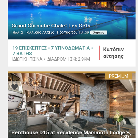
Grand Corniche Chalet Les Gets
Γαλλία · Γαλλικές Άλπεις · Πόρτες του Ήλιου
Χάρτης
19
ΕΠΙΣΚΕΠΤΕΣ
7
ΥΠΝΟΔΩΜΑΤΙΑ
Κατόπιν
7
BATHS
αίτησης
ΙΔΙΩΤΙΚΉ ΠΙΣΊΝΑ
ΔΙΑΔΡΟΜΉ ΣΚΙ:
2.9KM
PREMIUM
Penthouse D15 at Residence Mammoth Lodge Courchevel 1650