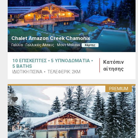
Chalet Amazon Creek Chamonix
Γαλλία · Γαλλικές Άλπεις · Μοντ Μπλανκ
Χάρτης
10
ΕΠΙΣΚΕΠΤΕΣ
5
ΥΠΝΟΔΩΜΑΤΙΑ
Κατόπιν
5
BATHS
αίτησης
ΙΔΙΩΤΙΚΉ ΠΙΣΊΝΑ
ΤΕΛΕΦΕΡΊΚ:
2KM
PREMIUM