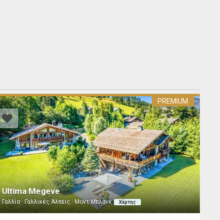
PREMIUM
Ultima Megeve
Γαλλία · Γαλλικές Άλπεις · Μοντ Μπλανκ
Χάρτης