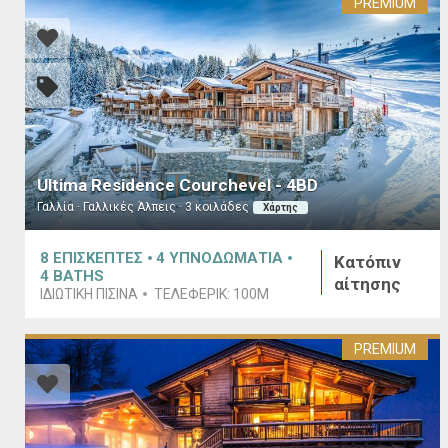
PREMIUM
Ultima Residence Courchevel - 4BD
Γαλλία · Γαλλικές Άλπεις · 3 κοιλάδες
Χάρτης
8
ΕΠΙΣΚΕΠΤΕΣ
4
ΥΠΝΟΔΩΜΑΤΙΑ
Κατόπιν
4
BATHS
αίτησης
ΙΔΙΩΤΙΚΉ ΠΙΣΊΝΑ
ΤΕΛΕΦΕΡΊΚ:
100M
PREMIUM