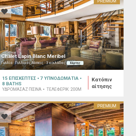
PREMIUM
Chalet Lapin Blanc Meribel
Γαλλία · Γαλλικές Άλπεις · 3 κοιλάδες
Χάρτης
15
ΕΠΙΣΚΕΠΤΕΣ
7
ΥΠΝΟΔΩΜΑΤΙΑ
Κατόπιν
8
BATHS
αίτησης
ΥΔΡΟΜΑΣΆΖ ΠΙΣΊΝΑ
ΤΕΛΕΦΕΡΊΚ:
200M
PREMIUM