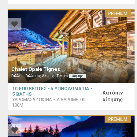
PREMIUM
Chalet Opale Tignes
Γαλλία · Γαλλικές Άλπεις · Τίγκνε
Χάρτης
10
ΕΠΙΣΚΕΠΤΕΣ
5
ΥΠΝΟΔΩΜΑΤΙΑ
Κατόπιν
5
BATHS
αίτησης
ΥΔΡΟΜΑΣΆΖ ΠΙΣΊΝΑ
ΔΙΑΔΡΟΜΉ ΣΚΙ:
100M
PREMIUM