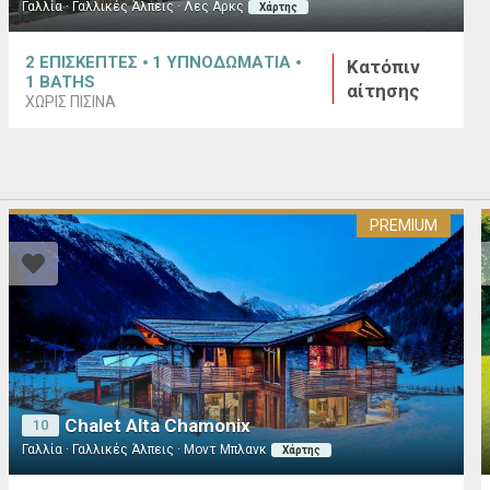
Γαλλία · Γαλλικές Άλπεις · Λες Αρκς
Χάρτης
2
ΕΠΙΣΚΕΠΤΕΣ
1
ΥΠΝΟΔΩΜΑΤΙΑ
Κατόπιν
1
BATHS
αίτησης
ΧΩΡΙΣ ΠΙΣΙΝΑ
PREMIUM
Chalet Alta Chamonix
10
Γαλλία · Γαλλικές Άλπεις · Μοντ Μπλανκ
Χάρτης