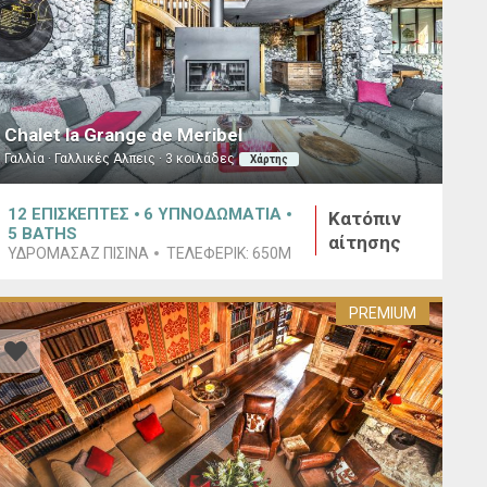
Chalet la Grange de Meribel
Γαλλία · Γαλλικές Άλπεις · 3 κοιλάδες
Χάρτης
12
ΕΠΙΣΚΕΠΤΕΣ
6
ΥΠΝΟΔΩΜΑΤΙΑ
Κατόπιν
5
BATHS
αίτησης
ΥΔΡΟΜΑΣΆΖ ΠΙΣΊΝΑ
ΤΕΛΕΦΕΡΊΚ:
650M
PREMIUM