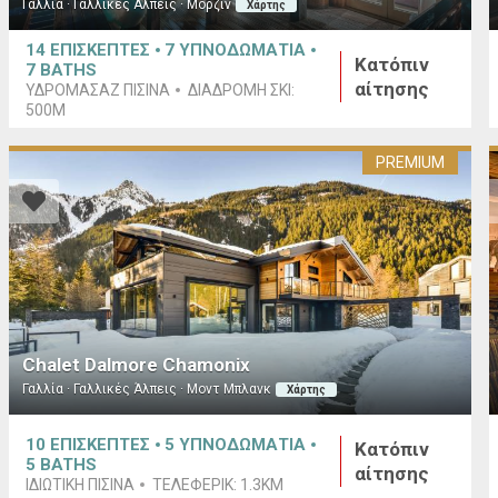
Γαλλία · Γαλλικές Άλπεις · Μορζίν
Χάρτης
14
ΕΠΙΣΚΕΠΤΕΣ
7
ΥΠΝΟΔΩΜΑΤΙΑ
Κατόπιν
7
BATHS
αίτησης
ΥΔΡΟΜΑΣΆΖ ΠΙΣΊΝΑ
ΔΙΑΔΡΟΜΉ ΣΚΙ:
500M
PREMIUM
Chalet Dalmore Chamonix
Γαλλία · Γαλλικές Άλπεις · Μοντ Μπλανκ
Χάρτης
10
ΕΠΙΣΚΕΠΤΕΣ
5
ΥΠΝΟΔΩΜΑΤΙΑ
Κατόπιν
5
BATHS
αίτησης
ΙΔΙΩΤΙΚΉ ΠΙΣΊΝΑ
ΤΕΛΕΦΕΡΊΚ:
1.3KM