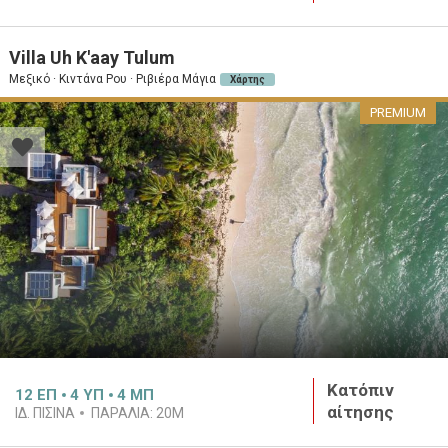
Villa Uh K'aay Tulum
Μεξικό · Κιντάνα Ρου · Ριβιέρα Μάγια
Χάρτης
PREMIUM
Κατόπιν
12
ΕΠ
4
ΥΠ
4
ΜΠ
αίτησης
ΙΔ. ΠΙΣΊΝΑ
ΠΑΡΑΛΊΑ:
20M