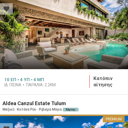
Κατόπιν
10
ΕΠ
4
ΥΠ
4
ΜΠ
αίτησης
ΙΔ. ΠΙΣΙΝΑ
ΠΑΡΑΛΙΑ:
2.2KM
Aldea Canzul Estate Tulum
Μεξικό · Κιντάνα Ρου · Ριβιέρα Μάγια
Χάρτης
PREMIUM