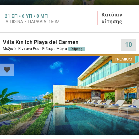
Κατόπιν
21
ΕΠ
6
ΥΠ
8
ΜΠ
αίτησης
ΙΔ. ΠΙΣΙΝΑ
ΠΑΡΑΛΙΑ:
150M
Villa Kin Ich Playa del Carmen
10
Μεξικό · Κιντάνα Ρου · Ριβιέρα Μάγια
Χάρτης
PREMIUM