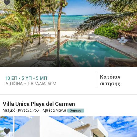
Κατόπιν
10
ΕΠ
5
ΥΠ
5
ΜΠ
αίτησης
ΙΔ. ΠΙΣΊΝΑ
ΠΑΡΑΛΊΑ:
50M
Villa Unica Playa del Carmen
Μεξικό · Κιντάνα Ρου · Ριβιέρα Μάγια
Χάρτης