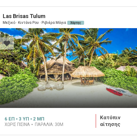
Las Brisas Tulum
Μεξικό · Κιντάνα Ρου · Ριβιέρα Μάγια
Χάρτης
Κατόπιν
6
ΕΠ
3
ΥΠ
2
ΜΠ
αίτησης
ΧΩΡΙΣ ΠΙΣΙΝΑ
ΠΑΡΑΛΙΑ:
30M