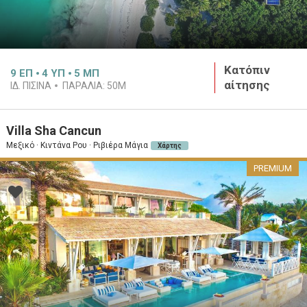
Κατόπιν
9
ΕΠ
4
ΥΠ
5
ΜΠ
αίτησης
ΙΔ. ΠΙΣΙΝΑ
ΠΑΡΑΛΙΑ:
50M
Villa Sha Cancun
Μεξικό · Κιντάνα Ρου · Ριβιέρα Μάγια
Χάρτης
PREMIUM