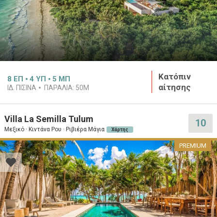
Κατόπιν
8
ΕΠ
4
ΥΠ
5
ΜΠ
αίτησης
ΙΔ. ΠΙΣΙΝΑ
ΠΑΡΑΛΙΑ:
50M
Villa La Semilla Tulum
10
Μεξικό · Κιντάνα Ρου · Ριβιέρα Μάγια
Χάρτης
PREMIUM