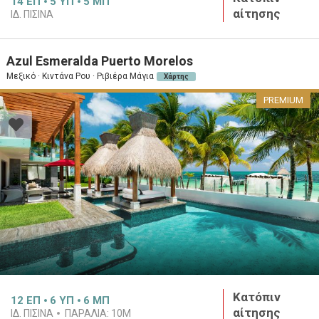
14
ΕΠ
5
ΥΠ
5
ΜΠ
αίτησης
ΙΔ. ΠΙΣΊΝΑ
Azul Esmeralda Puerto Morelos
Μεξικό · Κιντάνα Ρου · Ριβιέρα Μάγια
Χάρτης
PREMIUM
Κατόπιν
12
ΕΠ
6
ΥΠ
6
ΜΠ
αίτησης
ΙΔ. ΠΙΣΊΝΑ
ΠΑΡΑΛΊΑ:
10M