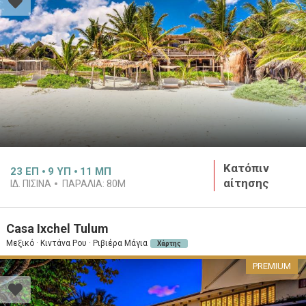
Κατόπιν
23
ΕΠ
9
ΥΠ
11
ΜΠ
αίτησης
ΙΔ. ΠΙΣΙΝΑ
ΠΑΡΑΛΙΑ:
80M
Casa Ixchel Tulum
Μεξικό · Κιντάνα Ρου · Ριβιέρα Μάγια
Χάρτης
PREMIUM