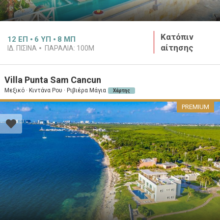
Κατόπιν
12
ΕΠ
6
ΥΠ
8
ΜΠ
αίτησης
ΙΔ. ΠΙΣΙΝΑ
ΠΑΡΑΛΙΑ:
100M
Villa Punta Sam Cancun
Μεξικό · Κιντάνα Ρου · Ριβιέρα Μάγια
Χάρτης
PREMIUM