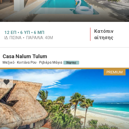
Κατόπιν
12
ΕΠ
6
ΥΠ
6
ΜΠ
αίτησης
ΙΔ. ΠΙΣΊΝΑ
ΠΑΡΑΛΊΑ:
40M
Casa Nalum Tulum
Μεξικό · Κιντάνα Ρου · Ριβιέρα Μάγια
Χάρτης
PREMIUM