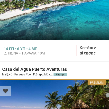
Κατόπιν
14
ΕΠ
6
ΥΠ
4
ΜΠ
αίτησης
ΙΔ. ΠΙΣΊΝΑ
ΠΑΡΑΛΊΑ:
10M
Casa del Agua Puerto Aventuras
Μεξικό · Κιντάνα Ρου · Ριβιέρα Μάγια
Χάρτης
PREMIUM