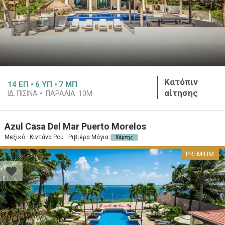
Κατόπιν
14
ΕΠ
6
ΥΠ
7
ΜΠ
αίτησης
ΙΔ. ΠΙΣΙΝΑ
ΠΑΡΑΛΙΑ:
10M
Azul Casa Del Mar Puerto Morelos
Μεξικό · Κιντάνα Ρου · Ριβιέρα Μάγια
Χάρτης
PREMIUM