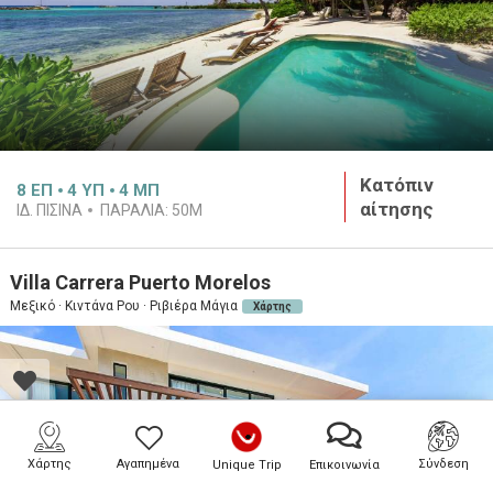
Κατόπιν
8
ΕΠ
4
ΥΠ
4
ΜΠ
αίτησης
ΙΔ. ΠΙΣΊΝΑ
ΠΑΡΑΛΊΑ:
50M
Villa Carrera Puerto Morelos
Μεξικό · Κιντάνα Ρου · Ριβιέρα Μάγια
Χάρτης
Χάρτης
Αγαπημένα
Σύνδεση
Unique Trip
Επικοινωνία