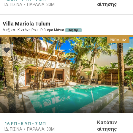
αίτησης
ΙΔ. ΠΙΣΙΝΑ
ΠΑΡΑΛΙΑ:
30M
Villa Mariola Tulum
Μεξικό · Κιντάνα Ρου · Ριβιέρα Μάγια
Χάρτης
PREMIUM
Κατόπιν
16
ΕΠ
5
ΥΠ
7
ΜΠ
αίτησης
ΙΔ. ΠΙΣΙΝΑ
ΠΑΡΑΛΙΑ:
30M