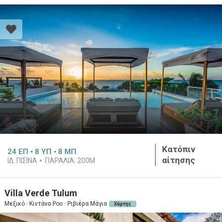
Κατόπιν
24
ΕΠ
8
ΥΠ
8
ΜΠ
αίτησης
ΙΔ. ΠΙΣΙΝΑ
ΠΑΡΑΛΙΑ:
200M
Villa Verde Tulum
Μεξικό · Κιντάνα Ρου · Ριβιέρα Μάγια
Χάρτης