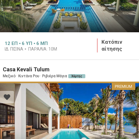
Κατόπιν
12
ΕΠ
6
ΥΠ
6
ΜΠ
αίτησης
ΙΔ. ΠΙΣΙΝΑ
ΠΑΡΑΛΙΑ:
10M
Casa Kevali Tulum
Μεξικό · Κιντάνα Ρου · Ριβιέρα Μάγια
Χάρτης
PREMIUM