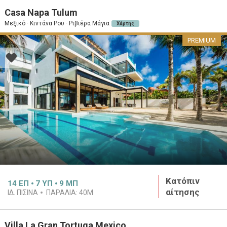
Casa Napa Tulum
Μεξικό · Κιντάνα Ρου · Ριβιέρα Μάγια
Χάρτης
PREMIUM
Κατόπιν
14
ΕΠ
7
ΥΠ
9
ΜΠ
αίτησης
ΙΔ. ΠΙΣΙΝΑ
ΠΑΡΑΛΙΑ:
40M
Villa La Gran Tortuga Mexico