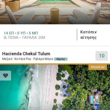
Κατόπιν
14
ΕΠ
5
ΥΠ
5
ΜΠ
αίτησης
ΙΔ. ΠΙΣΙΝΑ
ΠΑΡΑΛΙΑ:
20M
Hacienda Chekul Tulum
10
Μεξικό · Κιντάνα Ρου · Ριβιέρα Μάγια
Χάρτης
PREMIUM