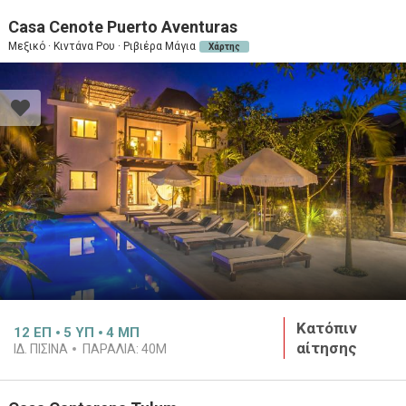
Casa Cenote Puerto Aventuras
Μεξικό · Κιντάνα Ρου · Ριβιέρα Μάγια
Χάρτης
Κατόπιν
12
ΕΠ
5
ΥΠ
4
ΜΠ
αίτησης
ΙΔ. ΠΙΣΊΝΑ
ΠΑΡΑΛΊΑ:
40M