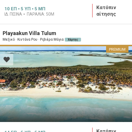
Κατόπιν
10
ΕΠ
5
ΥΠ
5
ΜΠ
αίτησης
ΙΔ. ΠΙΣΊΝΑ
ΠΑΡΑΛΊΑ:
50M
Playaakun Villa Tulum
Μεξικό · Κιντάνα Ρου · Ριβιέρα Μάγια
Χάρτης
PREMIUM
Κατόπιν