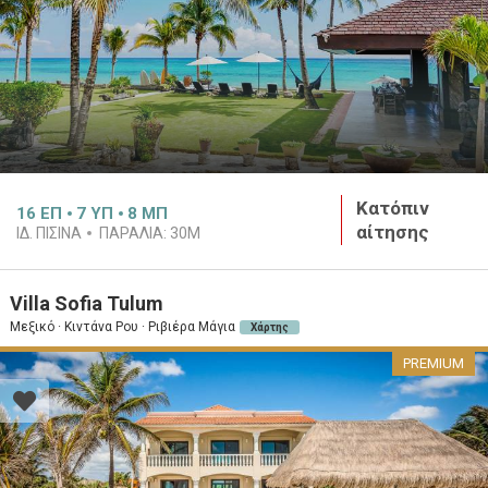
Κατόπιν
16
ΕΠ
7
ΥΠ
8
ΜΠ
αίτησης
ΙΔ. ΠΙΣΙΝΑ
ΠΑΡΑΛΙΑ:
30M
Villa Sofia Tulum
Μεξικό · Κιντάνα Ρου · Ριβιέρα Μάγια
Χάρτης
PREMIUM