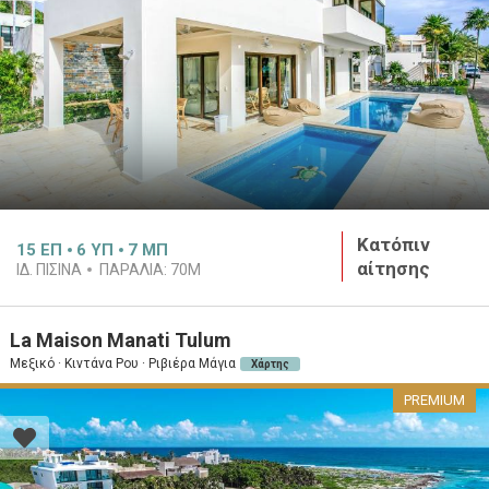
Κατόπιν
15
ΕΠ
6
ΥΠ
7
ΜΠ
αίτησης
ΙΔ. ΠΙΣΊΝΑ
ΠΑΡΑΛΊΑ:
70M
La Maison Manati Tulum
Μεξικό · Κιντάνα Ρου · Ριβιέρα Μάγια
Χάρτης
PREMIUM