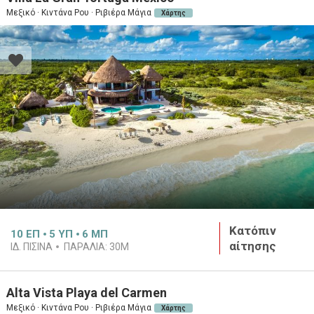
Μεξικό · Κιντάνα Ρου · Ριβιέρα Μάγια
Χάρτης
Κατόπιν
10
ΕΠ
5
ΥΠ
6
ΜΠ
αίτησης
ΙΔ. ΠΙΣΙΝΑ
ΠΑΡΑΛΙΑ:
30M
Alta Vista Playa del Carmen
Μεξικό · Κιντάνα Ρου · Ριβιέρα Μάγια
Χάρτης