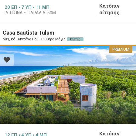
Κατόπιν
20
ΕΠ
7
ΥΠ
11
ΜΠ
αίτησης
ΙΔ. ΠΙΣΙΝΑ
ΠΑΡΑΛΙΑ:
50M
Casa Bautista Tulum
Μεξικό · Κιντάνα Ρου · Ριβιέρα Μάγια
Χάρτης
PREMIUM
Κατόπιν
12
ΕΠ
4
ΥΠ
4
ΜΠ