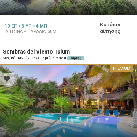
Κατόπιν
10
ΕΠ
5
ΥΠ
4
ΜΠ
αίτησης
ΙΔ. ΠΙΣΊΝΑ
ΠΑΡΑΛΊΑ:
30M
Sombras del Viento Tulum
Μεξικό · Κιντάνα Ρου · Ριβιέρα Μάγια
Χάρτης
PREMIUM