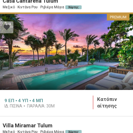
Casa Cantarena Tulum
Μεξικό · Κιντάνα Ρου · Ριβιέρα Μάγια
Χάρτης
PREMIUM
Κατόπιν
9
ΕΠ
4
ΥΠ
4
ΜΠ
αίτησης
ΙΔ. ΠΙΣΊΝΑ
ΠΑΡΑΛΊΑ:
30M
Villa Miramar Tulum
Μεξικό · Κιντάνα Ρου · Ριβιέρα Μάγια
Χάρτης