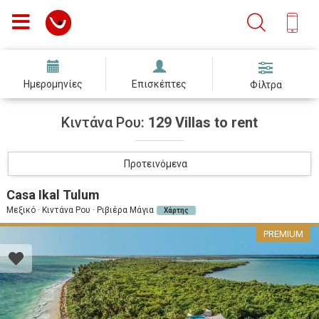
Ημερομηνίες
Επισκέπτες
Φίλτρα
Κιντάνα Ρου:
129 Villas to rent
Προτεινόμενα
Casa Ikal Tulum
Μεξικό · Κιντάνα Ρου · Ριβιέρα Μάγια
Χάρτης
PREMIUM