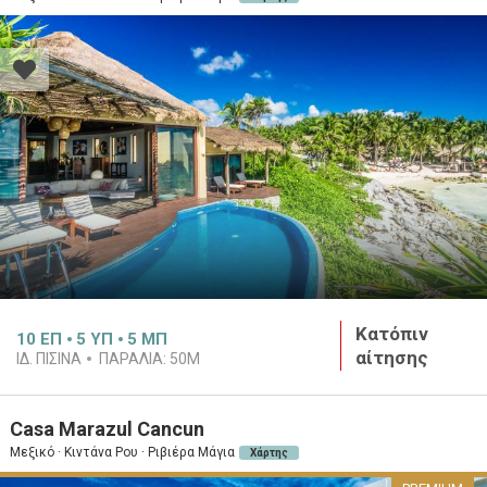
Κατόπιν
10
ΕΠ
5
ΥΠ
5
ΜΠ
αίτησης
ΙΔ. ΠΙΣΊΝΑ
ΠΑΡΑΛΊΑ:
50M
Casa Marazul Cancun
Μεξικό · Κιντάνα Ρου · Ριβιέρα Μάγια
Χάρτης