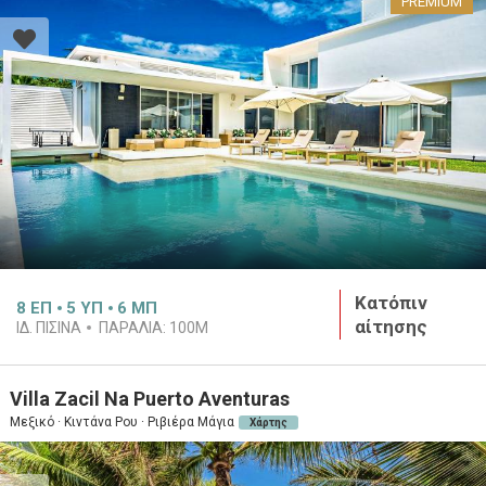
PREMIUM
Κατόπιν
8
ΕΠ
5
ΥΠ
6
ΜΠ
αίτησης
ΙΔ. ΠΙΣΊΝΑ
ΠΑΡΑΛΊΑ:
100M
Villa Zacil Na Puerto Aventuras
Μεξικό · Κιντάνα Ρου · Ριβιέρα Μάγια
Χάρτης