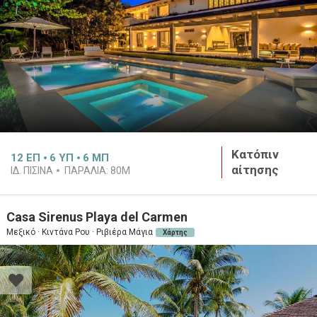
Κατόπιν
12
ΕΠ
6
ΥΠ
6
ΜΠ
αίτησης
ΙΔ. ΠΙΣΙΝΑ
ΠΑΡΑΛΙΑ:
80M
Casa Sirenus Playa del Carmen
Μεξικό · Κιντάνα Ρου · Ριβιέρα Μάγια
Χάρτης