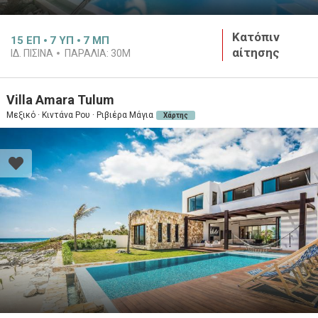
Κατόπιν
15
ΕΠ
7
ΥΠ
7
ΜΠ
αίτησης
ΙΔ. ΠΙΣΊΝΑ
ΠΑΡΑΛΊΑ:
30M
Villa Amara Tulum
Μεξικό · Κιντάνα Ρου · Ριβιέρα Μάγια
Χάρτης