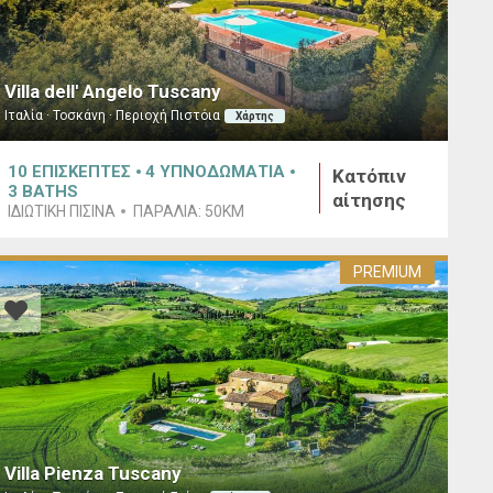
Villa dell' Angelo Tuscany
Ιταλία · Τοσκάνη · Περιοχή Πιστόια
Χάρτης
10
ΕΠΙΣΚΕΠΤΕΣ
4
ΥΠΝΟΔΩΜΑΤΙΑ
Κατόπιν
3
BATHS
αίτησης
ΙΔΙΩΤΙΚΉ ΠΙΣΊΝΑ
ΠΑΡΑΛΊΑ:
50KM
PREMIUM
Villa Pienza Tuscany