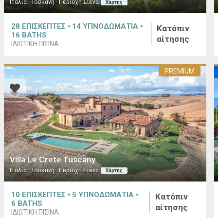
Ιταλία · Τοσκάνη · Περιοχή Σιένα
Χάρτης
28
ΕΠΙΣΚΕΠΤΕΣ
14
ΥΠΝΟΔΩΜΑΤΙΑ
Κατόπιν
16
BATHS
αίτησης
ΙΔΙΩΤΙΚΉ ΠΙΣΊΝΑ
PREMIUM
Villa Le Crete Tuscany
Ιταλία · Τοσκάνη · Περιοχή Σιένα
Χάρτης
10
ΕΠΙΣΚΕΠΤΕΣ
5
ΥΠΝΟΔΩΜΑΤΙΑ
Κατόπιν
6
BATHS
αίτησης
ΙΔΙΩΤΙΚΉ ΠΙΣΊΝΑ