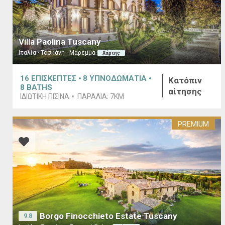
Villa Paolina Tuscany
Ιταλία · Τοσκάνη · Μαρέμμα
Χάρτης
16
ΕΠΙΣΚΕΠΤΕΣ
8
ΥΠΝΟΔΩΜΑΤΙΑ
Κατόπιν
8
BATHS
αίτησης
ΙΔΙΩΤΙΚΉ ΠΙΣΊΝΑ
ΠΑΡΑΛΊΑ:
7KM
PREMIUM
Borgo Finocchieto Estate Tuscany
9.8