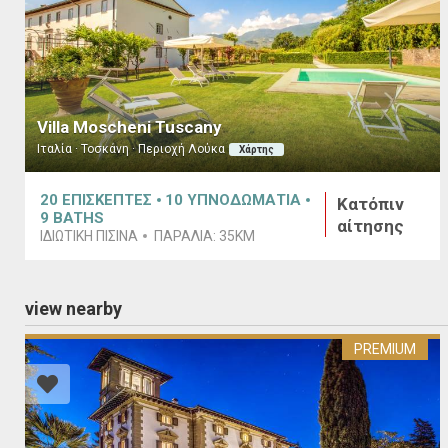
Villa Moscheni Tuscany
Ιταλία · Τοσκάνη · Περιοχή Λούκα
Χάρτης
20
ΕΠΙΣΚΕΠΤΕΣ
10
ΥΠΝΟΔΩΜΑΤΙΑ
Κατόπιν
9
BATHS
αίτησης
ΙΔΙΩΤΙΚΗ ΠΙΣΙΝΑ
ΠΑΡΑΛΙΑ:
35KM
view nearby
PREMIUM