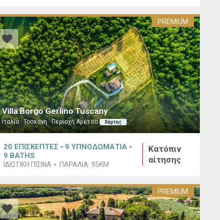
PREMIUM
Villa Borgo Gerlino Tuscany
Ιταλία · Τοσκάνη · Περιοχή Αρέτσο
Χάρτης
20
ΕΠΙΣΚΕΠΤΕΣ
9
ΥΠΝΟΔΩΜΑΤΙΑ
Κατόπιν
9
BATHS
αίτησης
ΙΔΙΩΤΙΚΉ ΠΙΣΊΝΑ
ΠΑΡΑΛΊΑ:
95KM
PREMIUM