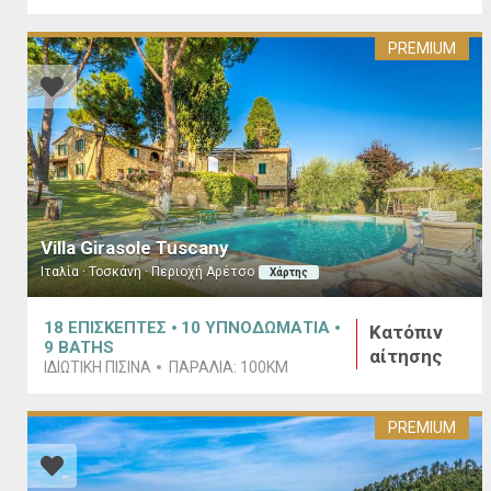
PREMIUM
Villa Girasole Tuscany
Ιταλία · Τοσκάνη · Περιοχή Αρέτσο
Χάρτης
18
ΕΠΙΣΚΕΠΤΕΣ
10
ΥΠΝΟΔΩΜΑΤΙΑ
Κατόπιν
9
BATHS
αίτησης
ΙΔΙΩΤΙΚΉ ΠΙΣΊΝΑ
ΠΑΡΑΛΊΑ:
100KM
PREMIUM