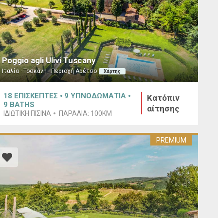
Poggio agli Ulivi Tuscany
Ιταλία · Τοσκάνη · Περιοχή Αρέτσο
Χάρτης
18
ΕΠΙΣΚΕΠΤΕΣ
9
ΥΠΝΟΔΩΜΑΤΙΑ
Κατόπιν
9
BATHS
αίτησης
ΙΔΙΩΤΙΚΉ ΠΙΣΊΝΑ
ΠΑΡΑΛΊΑ:
100KM
PREMIUM