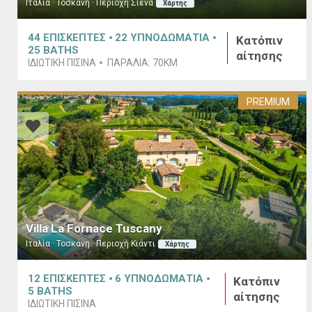
Ιταλία · Τοσκάνη · Περιοχή Σιένα
Χάρτης
44
ΕΠΙΣΚΕΠΤΕΣ
22
ΥΠΝΟΔΩΜΑΤΙΑ
Κατόπιν
25
BATHS
αίτησης
ΙΔΙΩΤΙΚΉ ΠΙΣΊΝΑ
ΠΑΡΑΛΊΑ:
70KM
PREMIUM
Villa La Fornace Tuscany
Ιταλία · Τοσκάνη · Περιοχή Κιάντι
Χάρτης
12
ΕΠΙΣΚΕΠΤΕΣ
6
ΥΠΝΟΔΩΜΑΤΙΑ
Κατόπιν
5
BATHS
αίτησης
ΙΔΙΩΤΙΚΉ ΠΙΣΊΝΑ