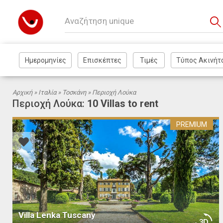
Αρχική »
Ιταλία
»
Τοσκάνη
» Περιοχή Λούκα
Περιοχή Λούκα:
10 Villas to rent
PREMIUM
Villa Lenka Tuscany