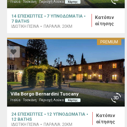
Ιταλία · Τοσκάνη · Περιοχή Λούκα
Χάρτης
14
ΕΠΙΣΚΕΠΤΕΣ
7
ΥΠΝΟΔΩΜΑΤΙΑ
Κατόπιν
7
BATHS
αίτησης
ΙΔΙΩΤΙΚΗ ΠΙΣΙΝΑ
ΠΑΡΑΛΙΑ:
20KM
PREMIUM
Villa Borgo Bernardini Tuscany
Ιταλία · Τοσκάνη · Περιοχή Λούκα
Χάρτης
24
ΕΠΙΣΚΕΠΤΕΣ
12
ΥΠΝΟΔΩΜΑΤΙΑ
Κατόπιν
12
BATHS
αίτησης
ΙΔΙΩΤΙΚΗ ΠΙΣΙΝΑ
ΠΑΡΑΛΙΑ:
20KM