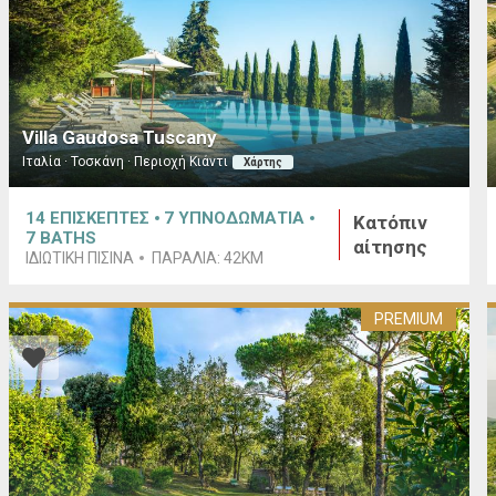
Villa Gaudosa Tuscany
Ιταλία · Τοσκάνη · Περιοχή Κιάντι
Χάρτης
14
ΕΠΙΣΚΕΠΤΕΣ
7
ΥΠΝΟΔΩΜΑΤΙΑ
Κατόπιν
7
BATHS
αίτησης
ΙΔΙΩΤΙΚΉ ΠΙΣΊΝΑ
ΠΑΡΑΛΊΑ:
42KM
PREMIUM