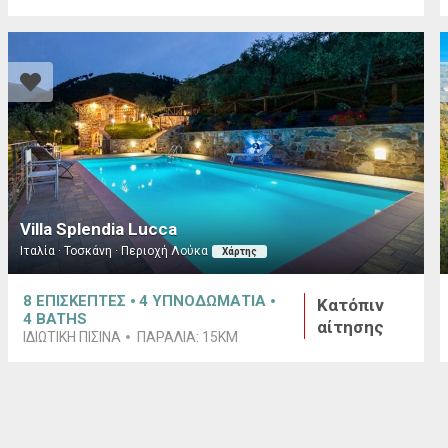
Villa Splendia Lucca
Ιταλία · Τοσκάνη · Περιοχή Λούκα
Χάρτης
8
ΕΠΙΣΚΕΠΤΕΣ
4
ΥΠΝΟΔΩΜΑΤΙΑ
Κατόπιν
4
BATHS
αίτησης
ΙΔΙΩΤΙΚΗ ΠΙΣΙΝΑ
ΠΑΡΑΛΙΑ:
15KM