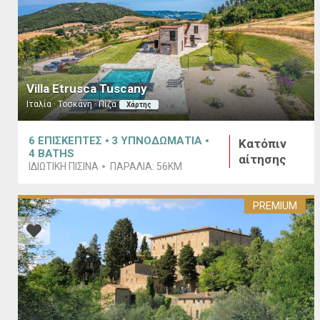
Villa Etrusca Tuscany
Ιταλία · Τοσκάνη · Πίζα
Χάρτης
6
ΕΠΙΣΚΕΠΤΕΣ
3
ΥΠΝΟΔΩΜΑΤΙΑ
Κατόπιν
4
BATHS
αίτησης
ΙΔΙΩΤΙΚΉ ΠΙΣΊΝΑ
ΠΑΡΑΛΊΑ:
56KM
PREMIUM