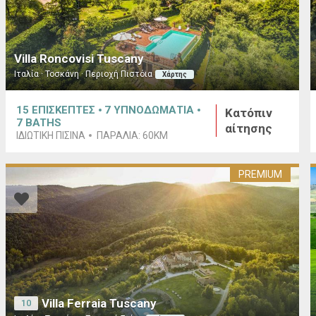
Villa Roncovisi Tuscany
Ιταλία · Τοσκάνη · Περιοχή Πιστόια
Χάρτης
15
ΕΠΙΣΚΕΠΤΕΣ
7
ΥΠΝΟΔΩΜΑΤΙΑ
Κατόπιν
7
BATHS
αίτησης
ΙΔΙΩΤΙΚΉ ΠΙΣΊΝΑ
ΠΑΡΑΛΊΑ:
60KM
PREMIUM
Villa Ferraia Tuscany
10