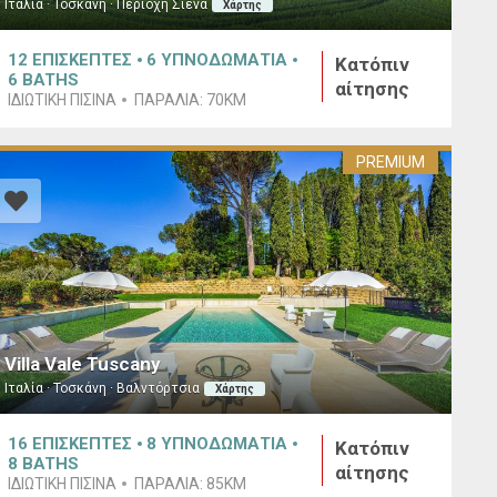
Ιταλία · Τοσκάνη · Περιοχή Σιένα
Χάρτης
12
ΕΠΙΣΚΕΠΤΕΣ
6
ΥΠΝΟΔΩΜΑΤΙΑ
Κατόπιν
6
BATHS
αίτησης
ΙΔΙΩΤΙΚΉ ΠΙΣΊΝΑ
ΠΑΡΑΛΊΑ:
70KM
PREMIUM
Villa Vale Tuscany
Ιταλία · Τοσκάνη · Βαλντόρτσια
Χάρτης
16
ΕΠΙΣΚΕΠΤΕΣ
8
ΥΠΝΟΔΩΜΑΤΙΑ
Κατόπιν
8
BATHS
αίτησης
ΙΔΙΩΤΙΚΉ ΠΙΣΊΝΑ
ΠΑΡΑΛΊΑ:
85KM