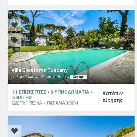
Villa Caraforte Tuscany
Ιταλία · Τοσκάνη · Περιοχή Λούκα
Χάρτης
11
ΕΠΙΣΚΕΠΤΕΣ
6
ΥΠΝΟΔΩΜΑΤΙΑ
Κατόπιν
5
BATHS
αίτησης
ΙΔΙΩΤΙΚΗ ΠΙΣΙΝΑ
ΠΑΡΑΛΙΑ:
600M