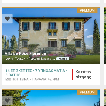
PREMIUM
Villa Le Rose Florence
Ιταλία · Τοσκάνη · Περιοχή Φλωρεντία
Χάρτης
14
ΕΠΙΣΚΕΠΤΕΣ
7
ΥΠΝΟΔΩΜΑΤΙΑ
Κατόπιν
8
BATHS
αίτησης
ΙΔΙΩΤΙΚΉ ΠΙΣΊΝΑ
ΠΑΡΑΛΊΑ:
42.7KM
PREMIUM