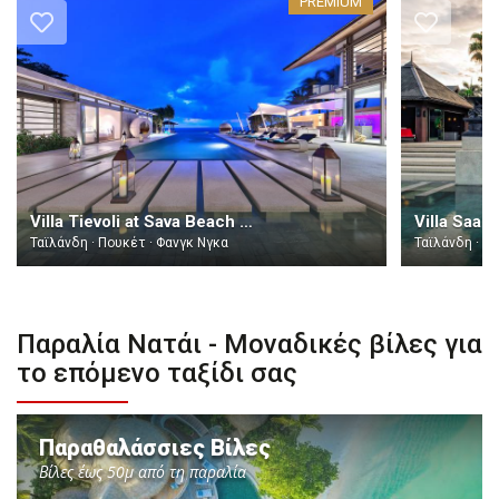
PREMIUM
Villa Tievoli at Sava Beach Villas Natai
Villa Saan
Ταϊλάνδη · Πουκέτ · Φανγκ Νγκα
Ταϊλάνδη · Π
Παραλία Νατάι - Μοναδικές βίλες για
το επόμενο ταξίδι σας
Παραθαλάσσιες Βίλες
Βίλες έως 50μ από τη παραλία