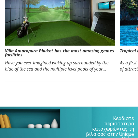
Villa Amarapura Phuket has the most amazing games
Tropical
facilities
Have you ever imagined waking up surrounded by the
As a firs
blue of the sea and the multiple level pools of your…
of attrac
Κερδίστε
περισσότερα
καταχωρώντας τη
βίλα σας στην Unique