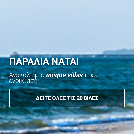
ΠΑΡΑΛΙΑ ΝΑΤΑΙ
Ανακαλύψτε
unique villas
προς
ενοικίαση
ΔΕΙΤΕ ΟΛΕΣ ΤΙΣ 28 ΒΙΛΕΣ