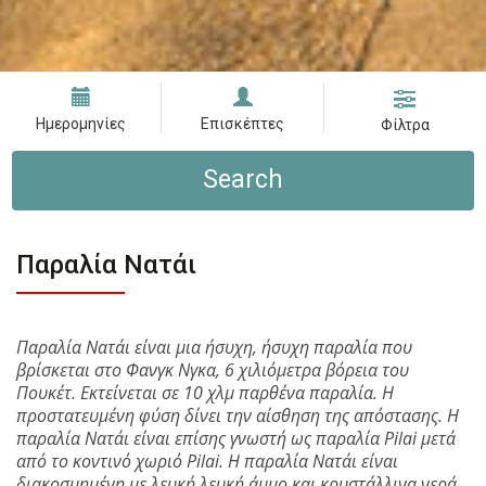
Ημερομηνίες
Επισκέπτες
Φίλτρα
Search
Παραλία Νατάι
Παραλία Νατάι είναι μια ήσυχη, ήσυχη παραλία που
βρίσκεται στο Φανγκ Νγκα, 6 χιλιόμετρα βόρεια του
Πουκέτ. Εκτείνεται σε 10 χλμ παρθένα παραλία. Η
προστατευμένη φύση δίνει την αίσθηση της απόστασης. Η
παραλία Νατάι είναι επίσης γνωστή ως παραλία Pilai μετά
από το κοντινό χωριό Pilai. Η παραλία Νατάι είναι
διακοσμημένη με λευκή λευκή άμμο και κρυστάλλινα νερά