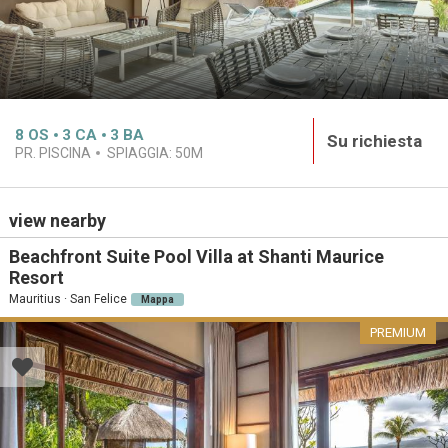
8
OS
3
CA
3
BA
Su richiesta
PR. PISCINA
SPIAGGIA:
50M
view nearby
Beachfront Suite Pool Villa at Shanti Maurice
Resort
Mauritius · San Felice
Mappa
PREMIUM