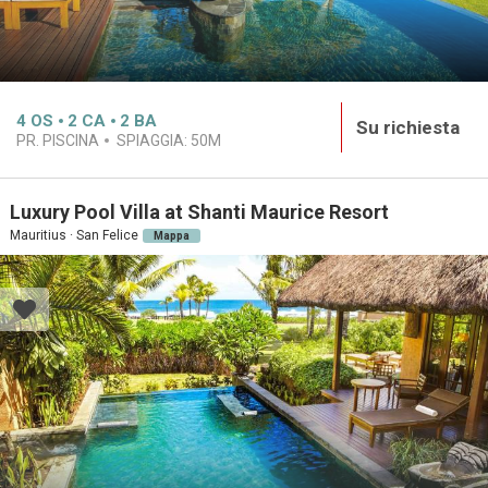
4
OS
2
CA
2
BA
Su richiesta
PR. PISCINA
SPIAGGIA:
50M
Luxury Pool Villa at Shanti Maurice Resort
Mauritius · San Felice
Mappa