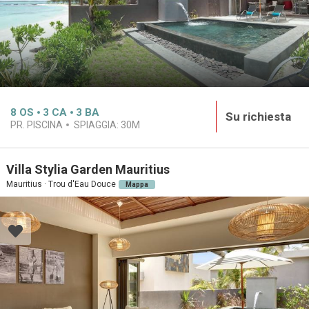
8
OS
3
CA
3
BA
Su richiesta
PR. PISCINA
SPIAGGIA:
30M
Villa Stylia Garden Mauritius
Mauritius · Trou d'Eau Douce
Mappa