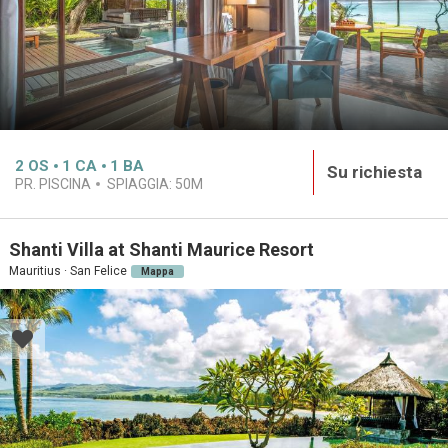
2
OS
1
CA
1
BA
Su richiesta
PR. PISCINA
SPIAGGIA:
50M
Shanti Villa at Shanti Maurice Resort
Mauritius · San Felice
Mappa