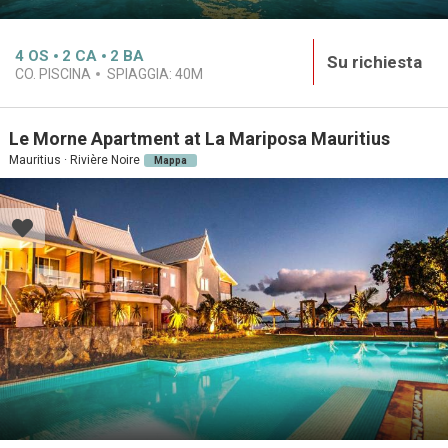
4
OS
2
CA
2
BA
Su richiesta
CO. PISCINA
SPIAGGIA:
40M
Le Morne Apartment at La Mariposa Mauritius
Mauritius · Rivière Noire
Mappa