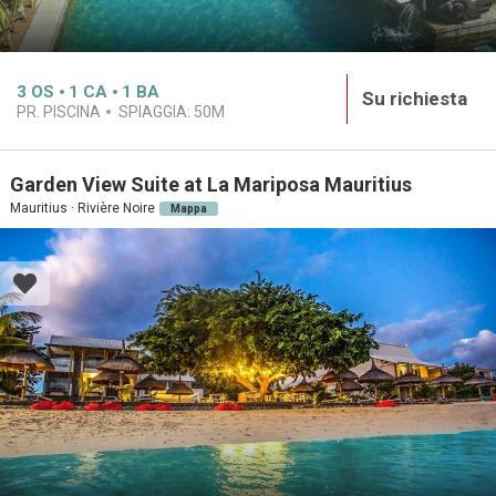
3
OS
1
CA
1
BA
Su richiesta
PR. PISCINA
SPIAGGIA:
50M
Garden View Suite at La Mariposa Mauritius
Mauritius · Rivière Noire
Mappa