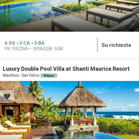
6
OS
3
CA
3
BA
Su richiesta
PR. PISCINA
SPIAGGIA:
50M
Luxury Double Pool Villa at Shanti Maurice Resort
Mauritius · San Felice
Mappa