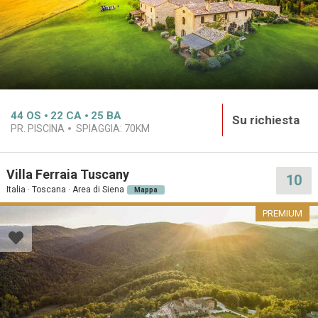
44
OS
22
CA
25
BA
Su richiesta
PR. PISCINA
SPIAGGIA:
70KM
Villa Ferraia Tuscany
10
Italia · Toscana · Area di Siena
Mappa
PREMIUM