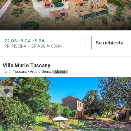
22
OS
9
CA
9
BA
Su richiesta
PR. PISCINA
SPIAGGIA:
63KM
Villa Murlo Tuscany
Italia · Toscana · Area di Siena
Mappa