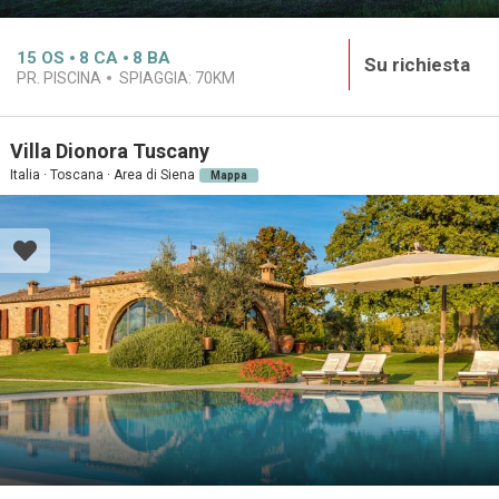
15
OS
8
CA
8
BA
Su richiesta
PR. PISCINA
SPIAGGIA:
70KM
Villa Dionora Tuscany
Italia · Toscana · Area di Siena
Mappa