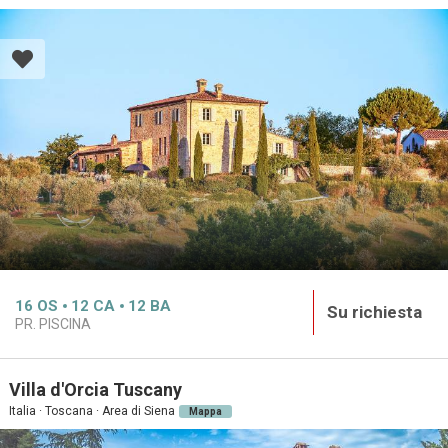
16
OS
12
CA
12
BA
Su richiesta
PR. PISCINA
Villa d'Orcia Tuscany
Italia · Toscana · Area di Siena
Mappa