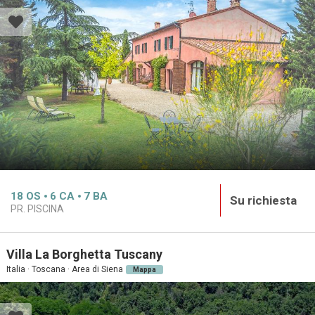
18
OS
6
CA
7
BA
Su richiesta
PR. PISCINA
Villa La Borghetta Tuscany
Italia · Toscana · Area di Siena
Mappa