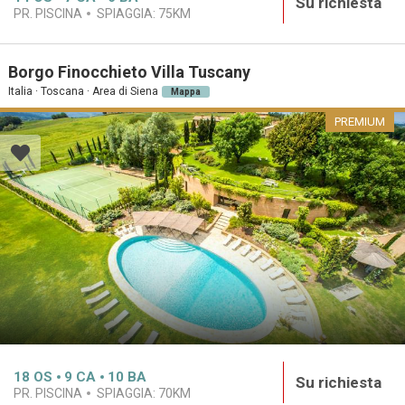
Su richiesta
PR. PISCINA
SPIAGGIA:
75KM
Borgo Finocchieto Villa Tuscany
Italia · Toscana · Area di Siena
Mappa
PREMIUM
18
OS
9
CA
10
BA
Su richiesta
PR. PISCINA
SPIAGGIA:
70KM