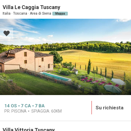
Villa Le Caggia Tuscany
Italia · Toscana · Area di Siena
Mappa
14
OS
7
CA
7
BA
Su richiesta
PR. PISCINA
SPIAGGIA:
60KM
Villa Vittoria Tuscany