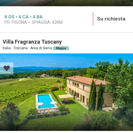
8
OS
4
CA
4
BA
Su richiesta
PR. PISCINA
SPIAGGIA:
42KM
Villa Fragranza Tuscany
Italia · Toscana · Area di Siena
Mappa