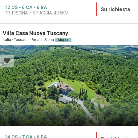
12
OS
6
CA
6
BA
Su richiesta
PR. PISCINA
SPIAGGIA:
40.5KM
Villa Casa Nuova Tuscany
Italia · Toscana · Area di Siena
Mappa
14
OS
7
CA
6
BA