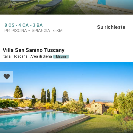
8
OS
4
CA
3
BA
Su richiesta
PR. PISCINA
SPIAGGIA:
75KM
Villa San Sanino Tuscany
Italia · Toscana · Area di Siena
Mappa