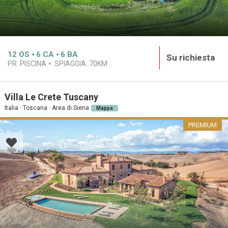
12
OS
6
CA
6
BA
Su richiesta
PR. PISCINA
SPIAGGIA:
70KM
Villa Le Crete Tuscany
Italia · Toscana · Area di Siena
Mappa
PREMIUM