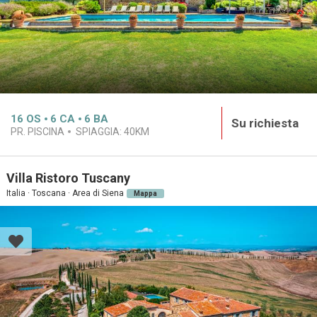
16
OS
6
CA
6
BA
Su richiesta
PR. PISCINA
SPIAGGIA:
40KM
Villa Ristoro Tuscany
Italia · Toscana · Area di Siena
Mappa