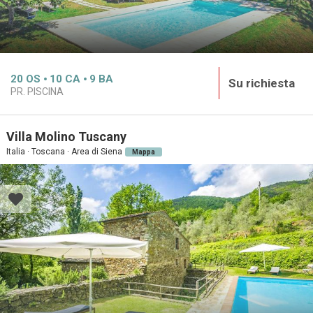
20
OS
10
CA
9
BA
Su richiesta
PR. PISCINA
Villa Molino Tuscany
Italia · Toscana · Area di Siena
Mappa