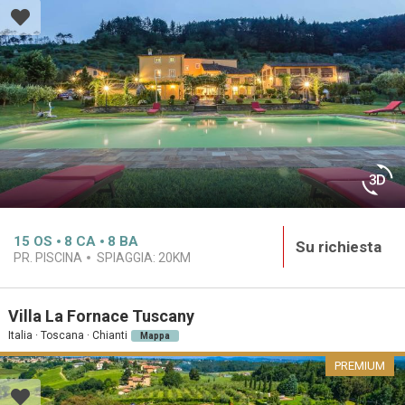
15
OS
8
CA
8
BA
Su richiesta
PR. PISCINA
SPIAGGIA:
20KM
Villa La Fornace Tuscany
Italia · Toscana · Chianti
Mappa
PREMIUM