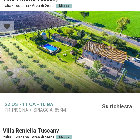
Italia · Toscana · Area di Siena
Mappa
22
OS
11
CA
10
BA
Su richiesta
PR. PISCINA
SPIAGGIA:
85KM
Villa Reniella Tuscany
Italia · Toscana · Area di Siena
Mappa