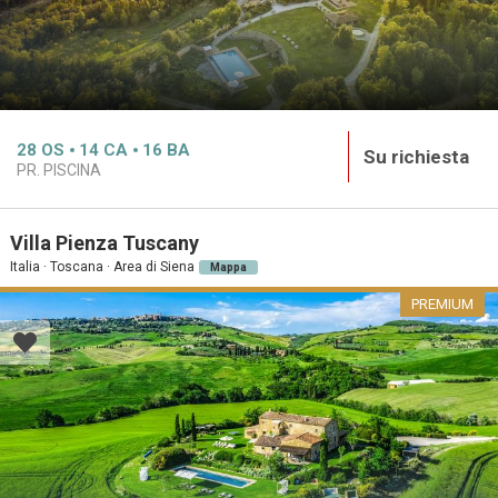
28
OS
14
CA
16
BA
Su richiesta
PR. PISCINA
Villa Pienza Tuscany
Italia · Toscana · Area di Siena
Mappa
PREMIUM