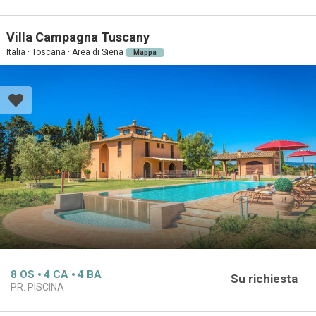
Villa Campagna Tuscany
Italia · Toscana · Area di Siena
Mappa
8
OS
4
CA
4
BA
Su richiesta
PR. PISCINA