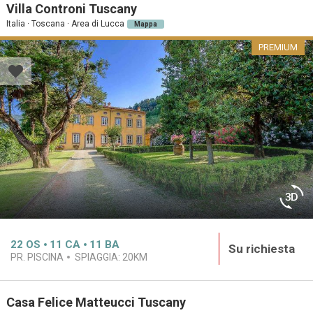
Villa Controni Tuscany
Italia · Toscana · Area di Lucca
Mappa
PREMIUM
22
OS
11
CA
11
BA
Su richiesta
PR. PISCINA
SPIAGGIA:
20KM
Casa Felice Matteucci Tuscany