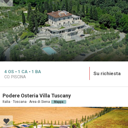
4
OS
1
CA
1
BA
Su richiesta
CO. PISCINA
Podere Osteria Villa Tuscany
Italia · Toscana · Area di Siena
Mappa