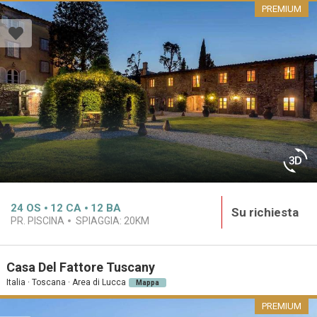
PREMIUM
24
OS
12
CA
12
BA
Su richiesta
PR. PISCINA
SPIAGGIA:
20KM
Casa Del Fattore Tuscany
Italia · Toscana · Area di Lucca
Mappa
PREMIUM