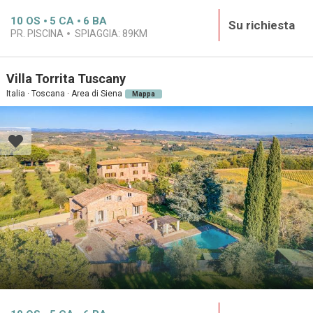
10
OS
5
CA
6
BA
Su richiesta
PR. PISCINA
SPIAGGIA:
89KM
Villa Torrita Tuscany
Italia · Toscana · Area di Siena
Mappa