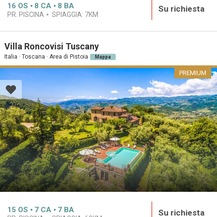
16
OS
8
CA
8
BA
Su richiesta
PR. PISCINA
SPIAGGIA:
7KM
Villa Roncovisi Tuscany
Italia · Toscana · Area di Pistoia
Mappa
PREMIUM
15
OS
7
CA
7
BA
Su richiesta