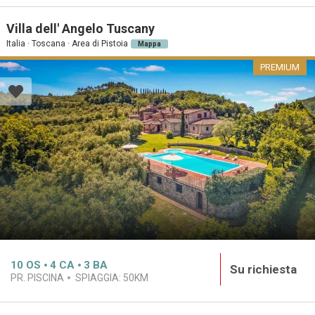
Villa dell' Angelo Tuscany
Italia · Toscana · Area di Pistoia
Mappa
PREMIUM
10
OS
4
CA
3
BA
Su richiesta
PR. PISCINA
SPIAGGIA:
50KM