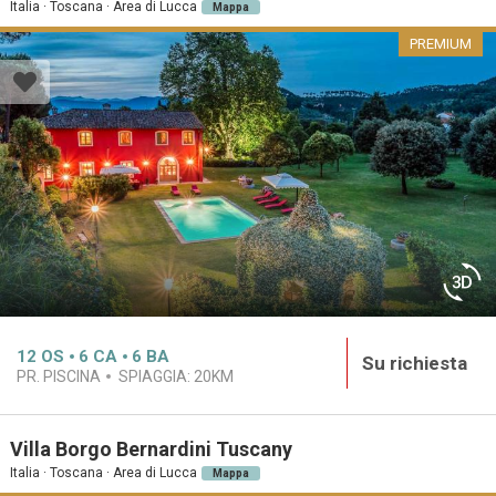
Italia · Toscana · Area di Lucca
Mappa
PREMIUM
12
OS
6
CA
6
BA
Su richiesta
PR. PISCINA
SPIAGGIA:
20KM
Villa Borgo Bernardini Tuscany
Italia · Toscana · Area di Lucca
Mappa