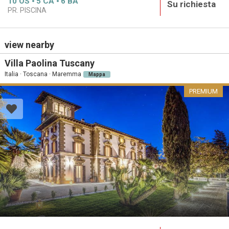
10
OS
5
CA
6
BA
Su richiesta
PR. PISCINA
view nearby
Villa Paolina Tuscany
Italia · Toscana · Maremma
Mappa
PREMIUM