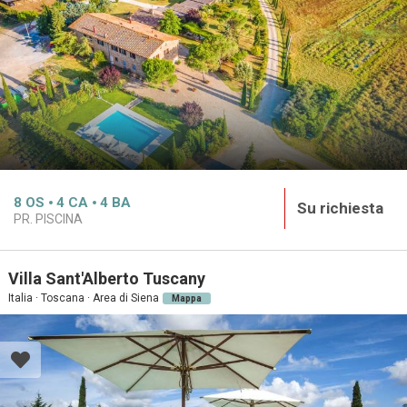
8
OS
4
CA
4
BA
Su richiesta
PR. PISCINA
Villa Sant'Alberto Tuscany
Italia · Toscana · Area di Siena
Mappa