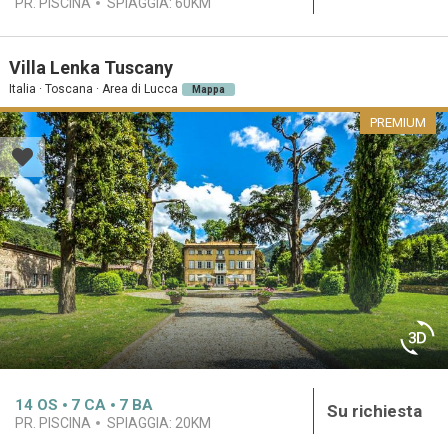
PR. PISCINA
SPIAGGIA:
60KM
Villa Lenka Tuscany
Italia · Toscana · Area di Lucca
Mappa
PREMIUM
14
OS
7
CA
7
BA
Su richiesta
PR. PISCINA
SPIAGGIA:
20KM