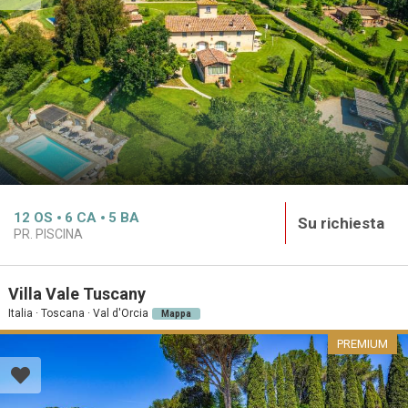
12
OS
6
CA
5
BA
Su richiesta
PR. PISCINA
Villa Vale Tuscany
Italia · Toscana · Val d'Orcia
Mappa
PREMIUM