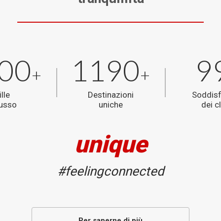
00
1190
9
+
+
ille
Destinazioni
Soddis
lusso
uniche
dei cl
unique
#feelingconnected
Per saperne di più