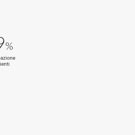
9
%
fazione
ienti