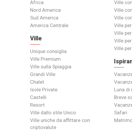
Africa
Ville co
Nord America
Ville c
Sud America
Ville co
America Centrale
Ville per
Ville pe
Ville
Ville pe
Ville pe
Unique consiglia
Ville Premium
Ispira
Ville sulla Spiaggia
Grandi Ville
Vacanze
Chalet
Vacanze
Isole Private
Luna di 
Castelli
Breve so
Resort
Vacanze
Ville dallo stile Unico
Safari
Ville uniche da affittare con
Matrimo
criptovalute