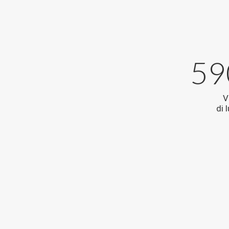
59
V
di 