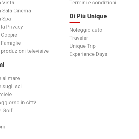
n Vista
Termini e condizioni
on Sala Cinema
Di Più Unique
n Spa
 la Privacy
Noleggio auto
r Coppie
Traveler
r Famiglie
Unique Trip
r produzioni televisive
Experience Days
mi
 al mare
 sugli sci
miele
ggiorno in città
 Golf
ni