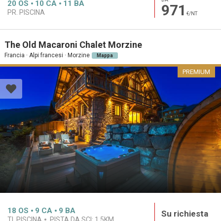
20
OS
10
CA
11
BA
971
PR. PISCINA
€/NT
The Old Macaroni Chalet Morzine
Francia · Alpi francesi · Morzine
Mappa
PREMIUM
18
OS
9
CA
9
BA
Su richiesta
TI. PISCINA
PISTA DA SCI:
1.5KM