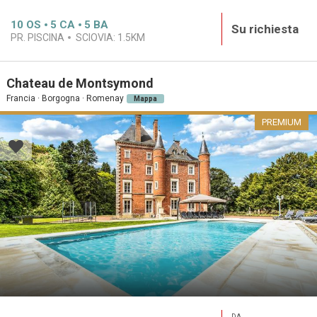
10
OS
5
CA
5
BA
Su richiesta
PR. PISCINA
SCIOVIA:
1.5KM
Chateau de Montsymond
Francia · Borgogna · Romenay
Mappa
PREMIUM
DA