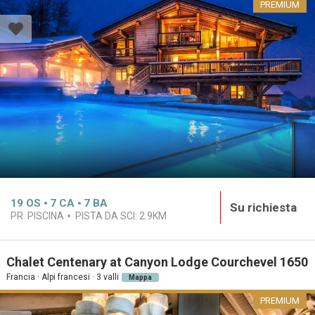
PREMIUM
19
OS
7
CA
7
BA
Su richiesta
PR. PISCINA
PISTA DA SCI:
2.9KM
Chalet Centenary at Canyon Lodge Courchevel 1650
Francia · Alpi francesi · 3 valli
Mappa
PREMIUM