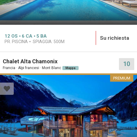
12
OS
6
CA
5
BA
Su richiesta
PR. PISCINA
SPIAGGIA:
500M
Chalet Alta Chamonix
10
Francia · Alpi francesi · Mont Blanc
Mappa
PREMIUM