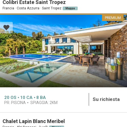
Colibri Estate Saint Tropez
Francia · Costa Azzurra · Saint Tropez
Mappa
PREMIUM
20
OS
10
CA
8
BA
Su richiesta
PR. PISCINA
SPIAGGIA:
2KM
Chalet Lapin Blanc Meribel