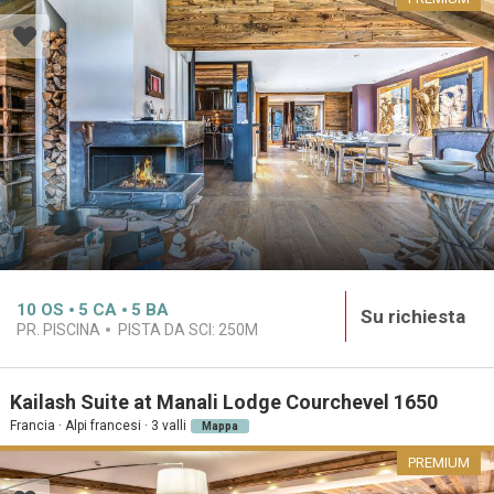
10
OS
5
CA
5
BA
Su richiesta
PR. PISCINA
PISTA DA SCI:
250M
Kailash Suite at Manali Lodge Courchevel 1650
Francia · Alpi francesi · 3 valli
Mappa
PREMIUM