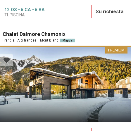
12
OS
6
CA
6
BA
Su richiesta
TI. PISCINA
Chalet Dalmore Chamonix
Francia · Alpi francesi · Mont Blanc
Mappa
PREMIUM