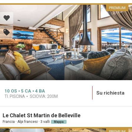
PREMIUM
10
OS
5
CA
4
BA
Su richiesta
TI. PISCINA
SCIOVIA:
200M
Le Chalet St Martin de Belleville
Francia · Alpi francesi · 3 valli
Mappa
PREMIUM