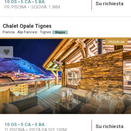
10
OS
5
CA
5
BA
Su richiesta
PR. PISCINA
SCIOVIA:
1.3KM
Chalet Opale Tignes
Francia · Alpi francesi · Tignes
Mappa
PREMIUM
10
OS
5
CA
5
BA
Su richiesta
TI. PISCINA
PISTA DA SCI:
100M