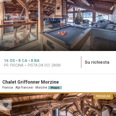
16
OS
8
CA
8
BA
Su richiesta
PR. PISCINA
PISTA DA SCI:
280M
Chalet Griffonner Morzine
Francia · Alpi francesi · Morzine
Mappa
PREMIUM