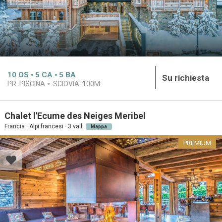
10
OS
5
CA
5
BA
Su richiesta
PR. PISCINA
SCIOVIA:
100M
Chalet l'Ecume des Neiges Meribel
Francia · Alpi francesi · 3 valli
Mappa
PREMIUM