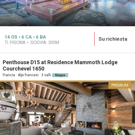
14
OS
6
CA
6
BA
Su richiesta
TI. PISCINA
SCIOVIA:
300M
Penthouse D15 at Residence Mammoth Lodge
Courchevel 1650
Francia · Alpi francesi · 3 valli
Mappa
PREMIUM