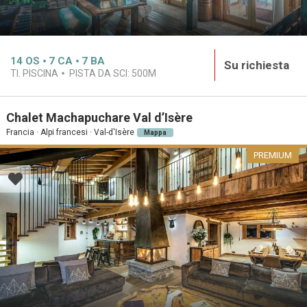
14
OS
7
CA
7
BA
Su richiesta
TI. PISCINA
PISTA DA SCI:
500M
Chalet Machapuchare Val d’Isère
Francia · Alpi francesi · Val-d'Isère
Mappa
PREMIUM