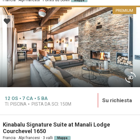
Mappa
PREMIUM
12
OS
7
CA
5
BA
Su richiesta
TI. PISCINA
PISTA DA SCI:
150M
Kinabalu Signature Suite at Manali Lodge
Courchevel 1650
Francia · Alpi francesi · 3 valli
Mappa