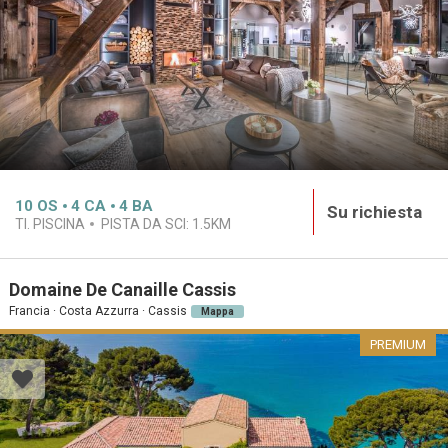
10
OS
4
CA
4
BA
Su richiesta
TI. PISCINA
PISTA DA SCI:
1.5KM
Domaine De Canaille Cassis
Francia · Costa Azzurra · Cassis
Mappa
PREMIUM