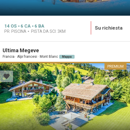
14
OS
6
CA
6
BA
Su richiesta
PR. PISCINA
PISTA DA SCI:
3KM
Ultima Megeve
Francia · Alpi francesi · Mont Blanc
Mappa
PREMIUM