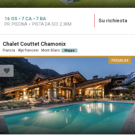
16
OS
7
CA
7
BA
Su richiesta
PR. PISCINA
PISTA DA SCI:
2.3KM
Chalet Couttet Chamonix
Francia · Alpi francesi · Mont Blanc
Mappa
PREMIUM