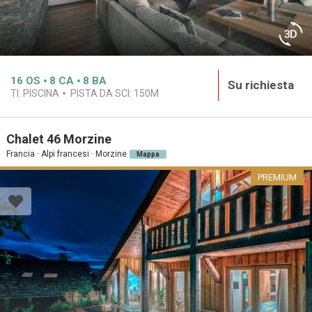
16
OS
8
CA
8
BA
Su richiesta
TI. PISCINA
PISTA DA SCI:
150M
Chalet 46 Morzine
Francia · Alpi francesi · Morzine
Mappa
PREMIUM