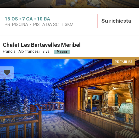
15
OS
7
CA
10
BA
Su richiesta
PR. PISCINA
PISTA DA SCI:
1.3KM
Chalet Les Bartavelles Meribel
Francia · Alpi francesi · 3 valli
Mappa
PREMIUM