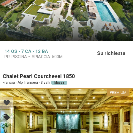
14
OS
7
CA
12
BA
Su richiesta
PR. PISCINA
SPIAGGIA:
500M
Chalet Pearl Courchevel 1850
Francia · Alpi francesi · 3 valli
Mappa
PREMIUM