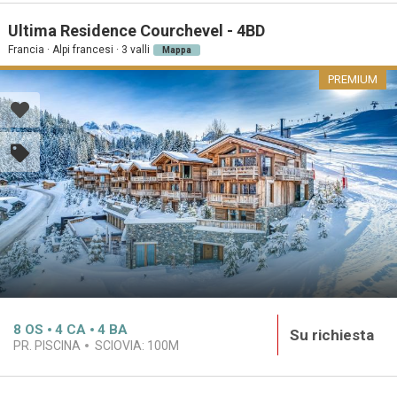
Ultima Residence Courchevel - 4BD
Francia · Alpi francesi · 3 valli
Mappa
PREMIUM
8
OS
4
CA
4
BA
Su richiesta
PR. PISCINA
SCIOVIA:
100M