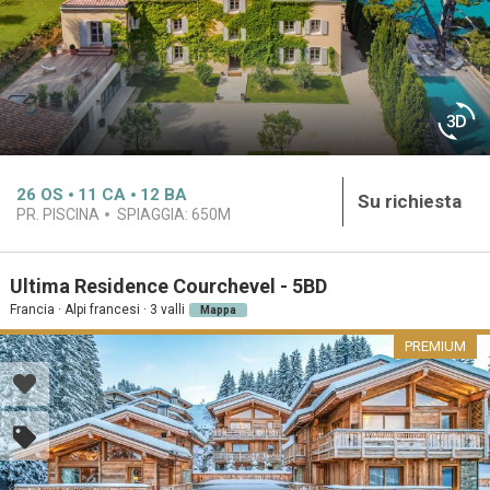
26
OS
11
CA
12
BA
Su richiesta
PR. PISCINA
SPIAGGIA:
650M
Ultima Residence Courchevel - 5BD
Francia · Alpi francesi · 3 valli
Mappa
PREMIUM