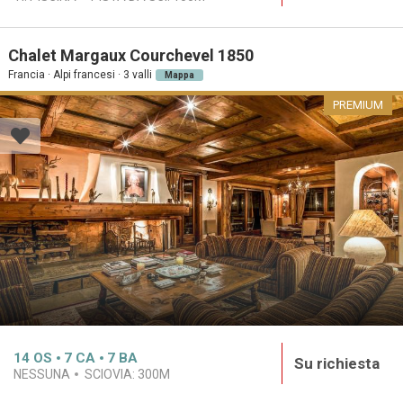
Chalet Margaux Courchevel 1850
Francia · Alpi francesi · 3 valli
Mappa
PREMIUM
14
OS
7
CA
7
BA
Su richiesta
NESSUNA
SCIOVIA:
300M