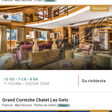
Francia · Alpi francesi · 3 valli
Mappa
PREMIUM
15
OS
7
CA
8
BA
Su richiesta
TI. PISCINA
SCIOVIA:
200M
Grand Corniche Chalet Les Gets
Francia · Alpi francesi · Portes du Soleil
Mappa