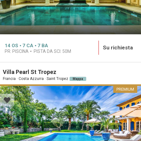
14
OS
7
CA
7
BA
Su richiesta
PR. PISCINA
PISTA DA SCI:
50M
Villa Pearl St Tropez
Francia · Costa Azzurra · Saint Tropez
Mappa
PREMIUM