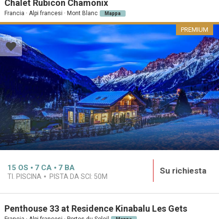
Chalet Rubicon Chamonix
Francia · Alpi francesi · Mont Blanc
Mappa
PREMIUM
15
OS
7
CA
7
BA
Su richiesta
TI. PISCINA
PISTA DA SCI:
50M
Penthouse 33 at Residence Kinabalu Les Gets
Francia · Alpi francesi · Portes du Soleil