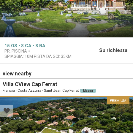
15
OS
8
CA
8
BA
Su richiesta
PR. PISCINA
SPIAGGIA:
10M
PISTA DA SCI:
35KM
view nearby
Villa CView Cap Ferrat
Francia · Costa Azzurra · Saint Jean Cap Ferrat
Mappa
PREMIUM