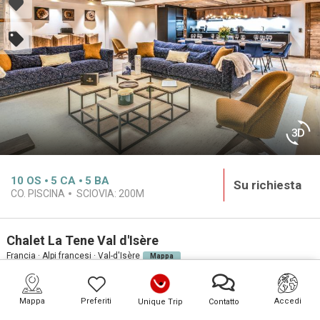
10
OS
5
CA
5
BA
Su richiesta
CO. PISCINA
SCIOVIA:
200M
Chalet La Tene Val d'Isère
Francia · Alpi francesi · Val-d'Isère
Mappa
PREMIUM
Mappa
Preferiti
Accedi
Unique Trip
Contatto