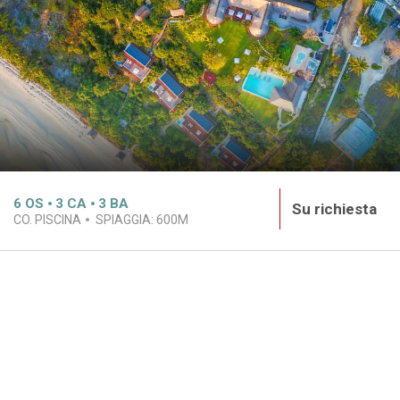
6
OS
3
CA
3
BA
Su richiesta
CO. PISCINA
SPIAGGIA:
600M