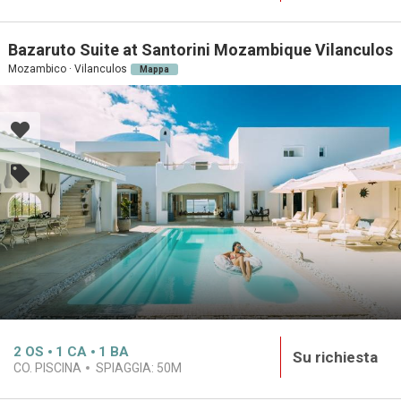
Bazaruto Suite at Santorini Mozambique Vilanculos
Mozambico · Vilanculos
Mappa
2
OS
1
CA
1
BA
Su richiesta
CO. PISCINA
SPIAGGIA:
50M