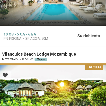
10
OS
5
CA
6
BA
Su richiesta
PR. PISCINA
SPIAGGIA:
50M
Vilanculos Beach Lodge Mozambique
Mozambico · Vilanculos
Mappa
PREMIUM