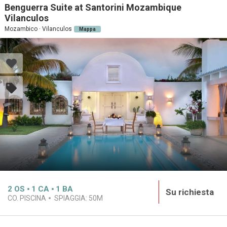
Benguerra Suite at Santorini Mozambique
Vilanculos
Mozambico · Vilanculos
Mappa
2
OS
1
CA
1
BA
Su richiesta
CO. PISCINA
SPIAGGIA:
50M