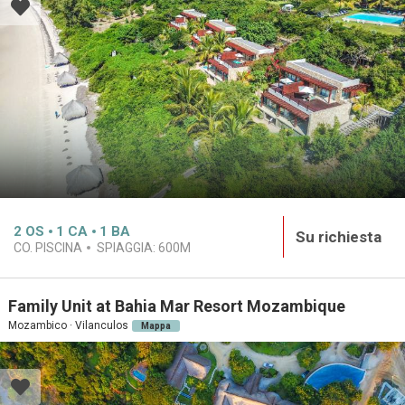
2
OS
1
CA
1
BA
Su richiesta
CO. PISCINA
SPIAGGIA:
600M
Family Unit at Bahia Mar Resort Mozambique
Mozambico · Vilanculos
Mappa