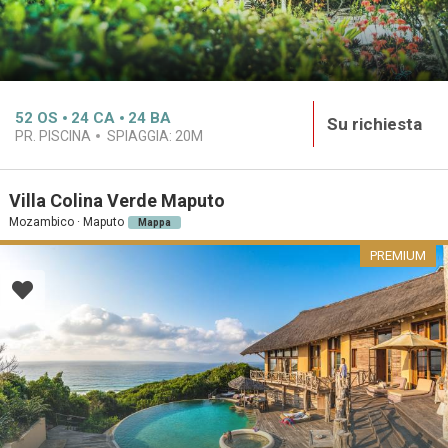
52
OS
24
CA
24
BA
Su richiesta
PR. PISCINA
SPIAGGIA:
20M
Villa Colina Verde Maputo
Mozambico · Maputo
Mappa
PREMIUM