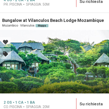
4
OS
2
CA
2
BA
Su richiesta
PR. PISCINA
SPIAGGIA:
50M
Bungalow at Vilanculos Beach Lodge Mozambique
Mozambico · Vilanculos
Mappa
2
OS
1
CA
1
BA
Su richiesta
CO. PISCINA
SPIAGGIA:
20M