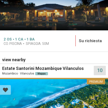
2
OS
1
CA
1
BA
Su richiesta
CO. PISCINA
SPIAGGIA:
50M
view nearby
Estate Santorini Mozambique Vilanculos
10
Mozambico · Vilanculos
Mappa
PREMIUM