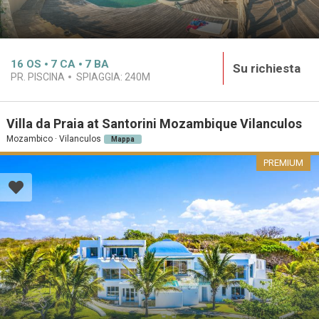
16
OS
7
CA
7
BA
Su richiesta
PR. PISCINA
SPIAGGIA:
240M
Villa da Praia at Santorini Mozambique Vilanculos
Mozambico · Vilanculos
Mappa
PREMIUM