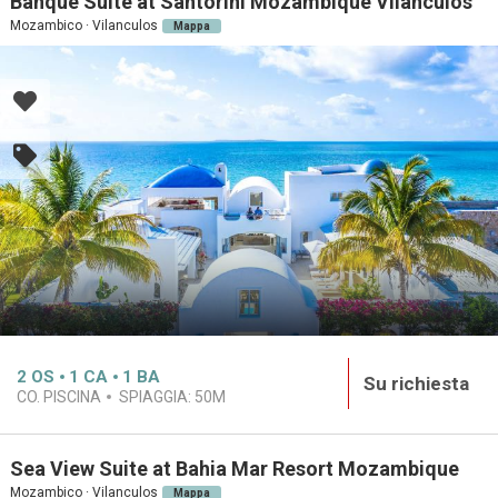
Banque Suite at Santorini Mozambique Vilanculos
Mozambico · Vilanculos
Mappa
2
OS
1
CA
1
BA
Su richiesta
CO. PISCINA
SPIAGGIA:
50M
Sea View Suite at Bahia Mar Resort Mozambique
Mozambico · Vilanculos
Mappa