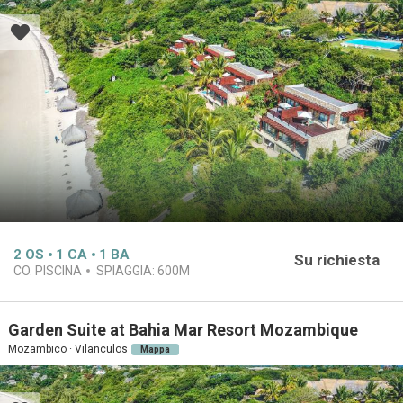
2
OS
1
CA
1
BA
Su richiesta
CO. PISCINA
SPIAGGIA:
600M
Garden Suite at Bahia Mar Resort Mozambique
Mozambico · Vilanculos
Mappa