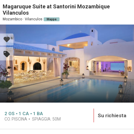
Magaruque Suite at Santorini Mozambique
Vilanculos
Mozambico · Vilanculos
Mappa
2
OS
1
CA
1
BA
Su richiesta
CO. PISCINA
SPIAGGIA:
50M