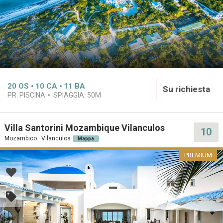
20
OS
10
CA
11
BA
Su richiesta
PR. PISCINA
SPIAGGIA:
50M
Villa Santorini Mozambique Vilanculos
10
Mozambico · Vilanculos
Mappa
PREMIUM