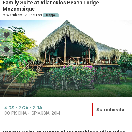
Family Suite at Vilanculos Beach Lodge
Mozambique
Mozambico · Vilanculos
Mappa
4
OS
2
CA
2
BA
Su richiesta
CO. PISCINA
SPIAGGIA:
20M