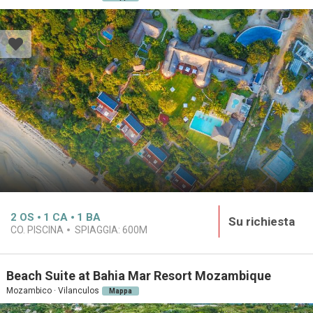
2
OS
1
CA
1
BA
Su richiesta
CO. PISCINA
SPIAGGIA:
600M
Beach Suite at Bahia Mar Resort Mozambique
Mozambico · Vilanculos
Mappa