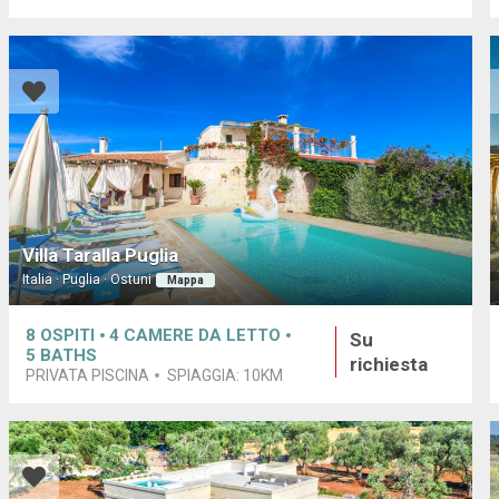
Villa Taralla Puglia
Italia · Puglia · Ostuni
Mappa
8
OSPITI
4
CAMERE DA LETTO
Su
5
BATHS
richiesta
PRIVATA PISCINA
SPIAGGIA:
10KM