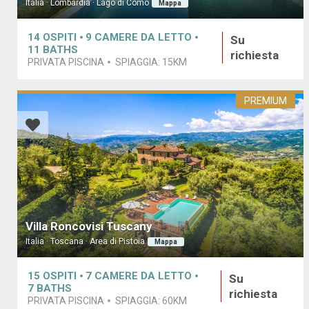
Italia · Lombardia · Lago di Como
Mappa
14
OSPITI
9
CAMERE DA LETTO
Su
11
BATHS
richiesta
PRIVATA PISCINA
SPIAGGIA:
15KM
PREMIUM
Villa Roncovisi Tuscany
Italia · Toscana · Area di Pistoia
Mappa
15
OSPITI
7
CAMERE DA LETTO
Su
7
BATHS
richiesta
PRIVATA PISCINA
SPIAGGIA:
60KM