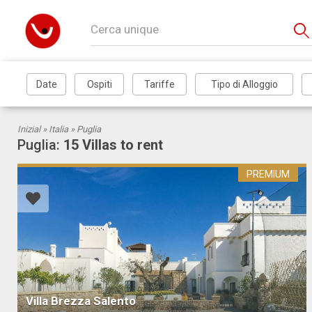
Inizial »
Italia
» Puglia
Puglia:
15 Villas to rent
PREMIUM
Villa Brezza Salento