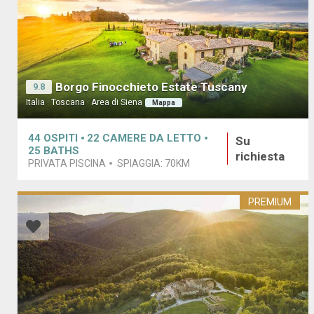
Borgo Finocchieto Estate Tuscany
9.8
Italia · Toscana · Area di Siena
Mappa
44
OSPITI
22
CAMERE DA LETTO
Su
25
BATHS
richiesta
PRIVATA PISCINA
SPIAGGIA:
70KM
PREMIUM