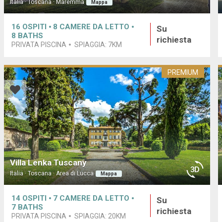
Italia · Toscana · Maremma
Mappa
16
OSPITI
8
CAMERE DA LETTO
Su
8
BATHS
richiesta
PRIVATA PISCINA
SPIAGGIA:
7KM
PREMIUM
Villa Lenka Tuscany
Italia · Toscana · Area di Lucca
Mappa
14
OSPITI
7
CAMERE DA LETTO
Su
7
BATHS
richiesta
PRIVATA PISCINA
SPIAGGIA:
20KM