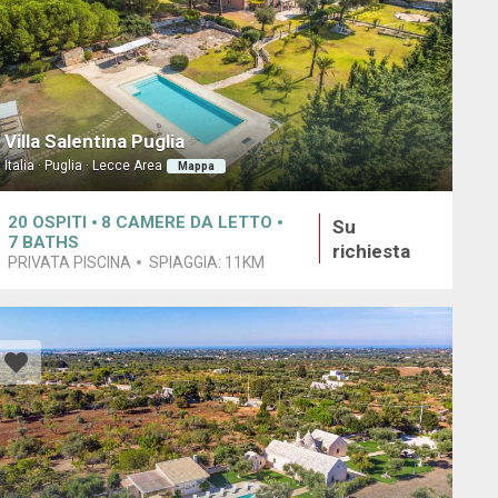
Villa Salentina Puglia
Italia · Puglia · Lecce Area
Mappa
20
OSPITI
8
CAMERE DA LETTO
Su
7
BATHS
richiesta
PRIVATA PISCINA
SPIAGGIA:
11KM