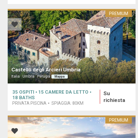
PREMIUM
Castello degli Arcieri Umbria
Italia · Umbria · Perugia
Mappa
35
OSPITI
15
CAMERE DA LETTO
Su
18
BATHS
richiesta
PRIVATA PISCINA
SPIAGGIA:
80KM
PREMIUM