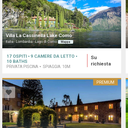
Villa La Cassinella Lake Como
Italia · Lombardia · Lago di Como
Mappa
17
OSPITI
9
CAMERE DA LETTO
Su
10
BATHS
richiesta
PRIVATA PISCINA
SPIAGGIA:
10M
PREMIUM