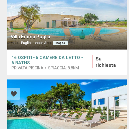
Villa Emma Puglia
Italia · Puglia · Lecce Area
Mappa
16
OSPITI
5
CAMERE DA LETTO
Su
6
BATHS
richiesta
PRIVATA PISCINA
SPIAGGIA:
8.8KM