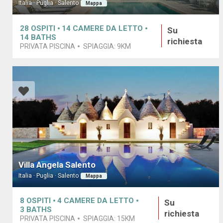
Italia · Puglia · Salento
Mappa
28
OSPITI
14
CAMERE DA LETTO
Su
14
BATHS
richiesta
PRIVATA PISCINA
SPIAGGIA:
9KM
Villa Angela Salento
Italia · Puglia · Salento
Mappa
8
OSPITI
4
CAMERE DA LETTO
Su
3
BATHS
richiesta
PRIVATA PISCINA
SPIAGGIA:
15KM