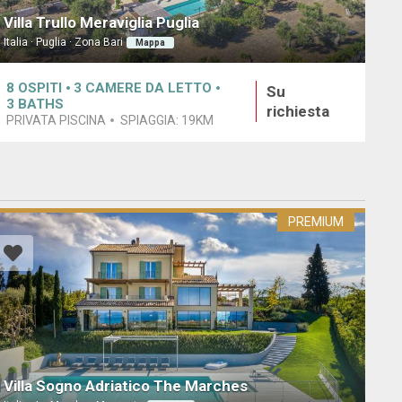
Villa Trullo Meraviglia Puglia
Italia · Puglia · Zona Bari
Mappa
8
OSPITI
3
CAMERE DA LETTO
Su
3
BATHS
richiesta
PRIVATA PISCINA
SPIAGGIA:
19KM
PREMIUM
Villa Sogno Adriatico The Marches