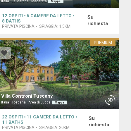
Italia · Le Marche · Macerata
Mappa
12
OSPITI
6
CAMERE DA LETTO
Su
8
BATHS
richiesta
PRIVATA PISCINA
SPIAGGIA:
1.5KM
PREMIUM
Villa Controni Tuscany
Italia · Toscana · Area di Lucca
Mappa
22
OSPITI
11
CAMERE DA LETTO
Su
11
BATHS
richiesta
PRIVATA PISCINA
SPIAGGIA:
20KM