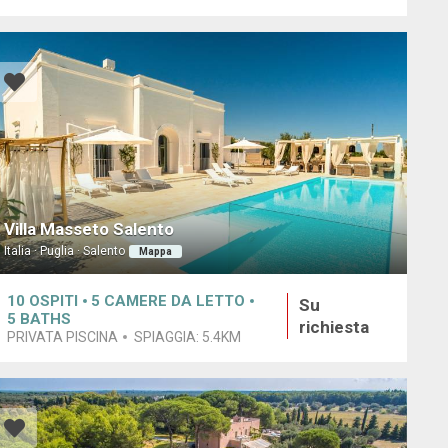
Villa Masseto Salento
Italia · Puglia · Salento
Mappa
10
OSPITI
5
CAMERE DA LETTO
Su
5
BATHS
richiesta
PRIVATA PISCINA
SPIAGGIA:
5.4KM