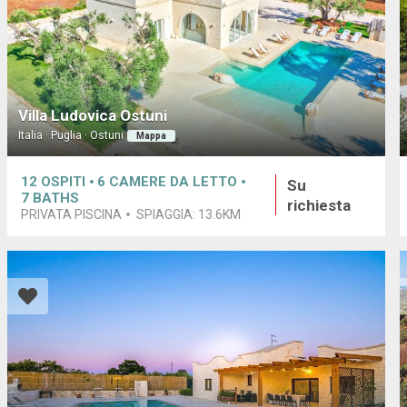
Villa Ludovica Ostuni
Italia · Puglia · Ostuni
Mappa
12
OSPITI
6
CAMERE DA LETTO
Su
7
BATHS
richiesta
PRIVATA PISCINA
SPIAGGIA:
13.6KM