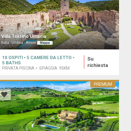
Villa Torrino Umbria
Italia · Umbria · Assisi
Mappa
10
OSPITI
5
CAMERE DA LETTO
Su
5
BATHS
richiesta
PRIVATA PISCINA
SPIAGGIA:
95KM
PREMIUM