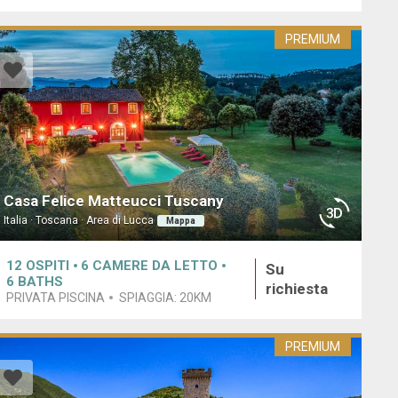
PREMIUM
Casa Felice Matteucci Tuscany
Italia · Toscana · Area di Lucca
Mappa
12
OSPITI
6
CAMERE DA LETTO
Su
6
BATHS
richiesta
PRIVATA PISCINA
SPIAGGIA:
20KM
PREMIUM