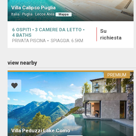
Villa Calipso Puglia
Italia · Puglia · Lecce Area
Mappa
6
OSPITI
3
CAMERE DA LETTO
Su
4
BATHS
richiesta
PRIVATA PISCINA
SPIAGGIA:
6.5KM
view nearby
PREMIUM
Villa Peduzzi Lake Como