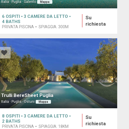
Italia · Puglia · Salento
Mappa
6
OSPITI
3
CAMERE DA LETTO
Su
4
BATHS
richiesta
PRIVATA PISCINA
SPIAGGIA:
300M
Trulli BereSheet Puglia
Italia · Puglia · Ostuni
Mappa
8
OSPITI
3
CAMERE DA LETTO
Su
2
BATHS
richiesta
PRIVATA PISCINA
SPIAGGIA:
18KM