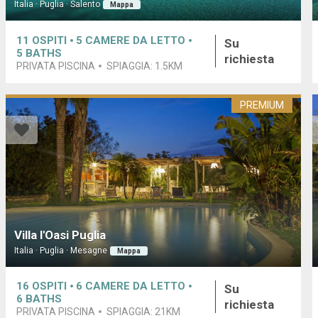
Italia · Puglia · Salento
Mappa
11
OSPITI
5
CAMERE DA LETTO
Su
5
BATHS
richiesta
PRIVATA PISCINA
SPIAGGIA:
1.5KM
PREMIUM
Villa l'Oasi Puglia
Italia · Puglia · Mesagne
Mappa
16
OSPITI
6
CAMERE DA LETTO
Su
6
BATHS
richiesta
PRIVATA PISCINA
SPIAGGIA:
21KM