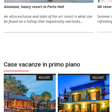
Ski reso
Amanzoe, luxury resort in Porto Heli
Summer is
An ultra-exclusive and state of the art resort is what can
refreshin
be found on a hilltop that majestically overlooks…
Case vacanze in primo piano
RESORT
RESORT