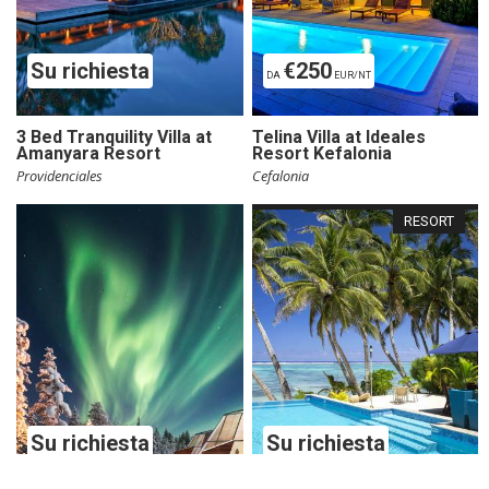
Su richiesta
€250
DA
EUR/NT
3 Bed Tranquility Villa at
Telina Villa at Ideales
Amanyara Resort
Resort Kefalonia
Providenciales
Cefalonia
RESORT
Su richiesta
Su richiesta