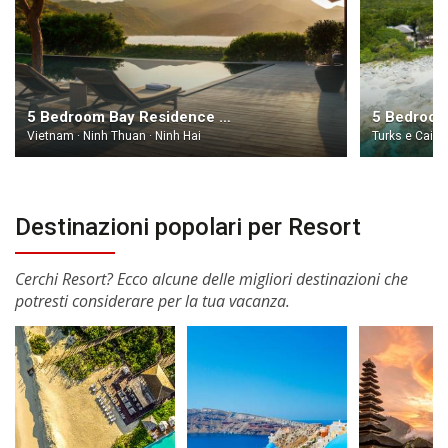
5 Bedroom Bay Residence at Amanoi Resort Vietnam
Vietnam · Ninh Thuan · Ninh Hai
Turks e Caico
Destinazioni popolari per Resort
Cerchi Resort? Ecco alcune delle migliori destinazioni che
potresti considerare per la tua vacanza.