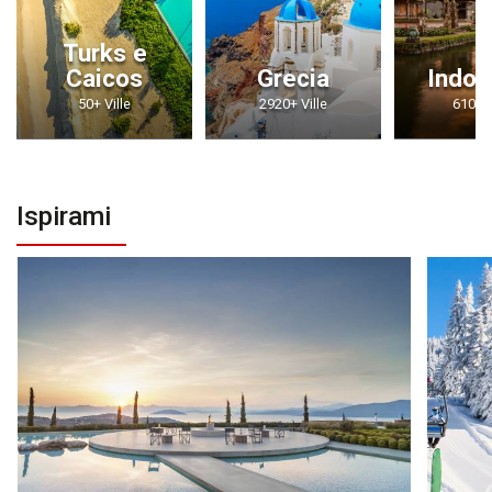
Turks e
Caicos
Grecia
Indon
50+ Ville
2920+ Ville
610+ V
Ispirami