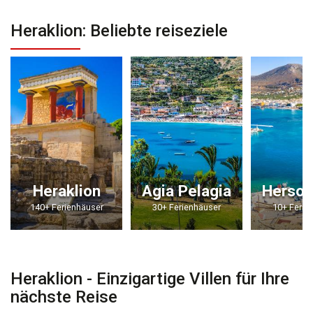
Heraklion: Beliebte reiseziele
Heraklion
Agia Pelagia
Herson
140+ Ferienhäuser
30+ Ferienhäuser
10+ Ferie
Heraklion - Einzigartige Villen für Ihre
nächste Reise