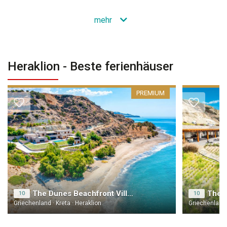
mehr
Heraklion - Beste ferienhäuser
PREMIUM
The Dunes Beachfront Villa Crete
10
10
Griechenland · Kreta · Heraklion
Griechenland ·