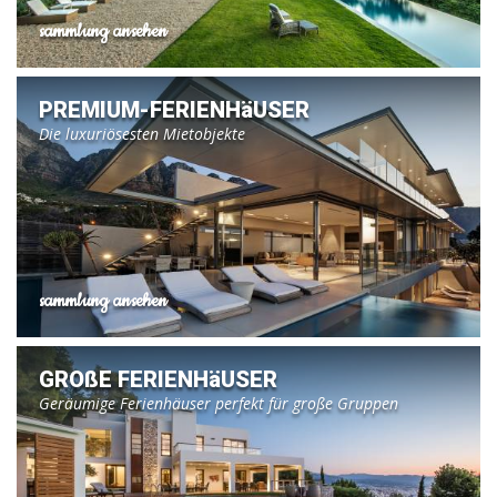
sammlung ansehen
PREMIUM-FERIENHäUSER
Die luxuriösesten Mietobjekte
sammlung ansehen
GROßE FERIENHäUSER
Geräumige Ferienhäuser perfekt für große Gruppen