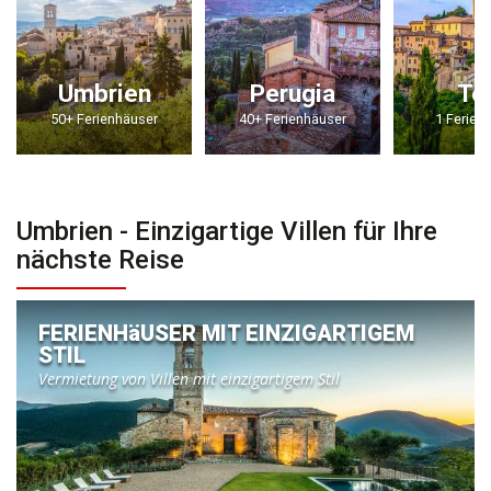
Umbrien
Perugia
To
50+ Ferienhäuser
40+ Ferienhäuser
1 Ferien
Umbrien - Einzigartige Villen für Ihre
nächste Reise
FERIENHäUSER MIT EINZIGARTIGEM
STIL
Vermietung von Villen mit einzigartigem Stil