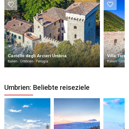
Castello degli Arcieri Umbria
Villa Torr
Italien · Umbrien · Perugia
Italien · Umbr
Umbrien: Beliebte reiseziele