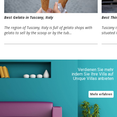
Best Gelato in Tuscany, Italy
Best Thi
The region of Tuscany, Italy is full of gelato shops with
Tuscany i
gelato to sell by the scoop or by the tub…
situated 
Verdienen Sie mehr
indem Sie Ihre Villa auf
Unique Villas anbieten
Mehr erfahren