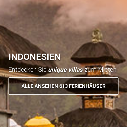
INDONESIEN
Entdecken Sie
unique villas
zum Mieten
ALLE ANSEHEN 613 FERIENHÄUSER