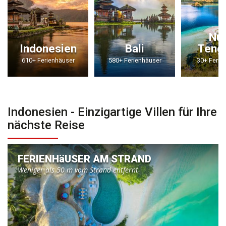
Nu
Indonesien
Bali
Teng
610+ Ferienhäuser
580+ Ferienhäuser
30+ Ferie
Indonesien - Einzigartige Villen für Ihre
nächste Reise
FERIENHäUSER AM STRAND
Weniger als 50 m vom Strand entfernt