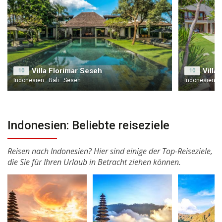
Villa Florimar Seseh
Villa 
10
10
Indonesien · Bali · Seseh
Indonesien · 
Indonesien: Beliebte reiseziele
Reisen nach Indonesien? Hier sind einige der Top-Reiseziele,
die Sie für Ihren Urlaub in Betracht ziehen können.