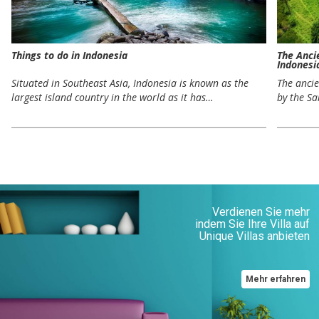
Things to do in Indonesia
The Anci
Indonesi
Situated in Southeast Asia, Indonesia is known as the
The ancie
largest island country in the world as it has…
by the Sa
Verdienen Sie mehr
indem Sie Ihre Villa auf
Unique Villas anbieten
Mehr erfahren