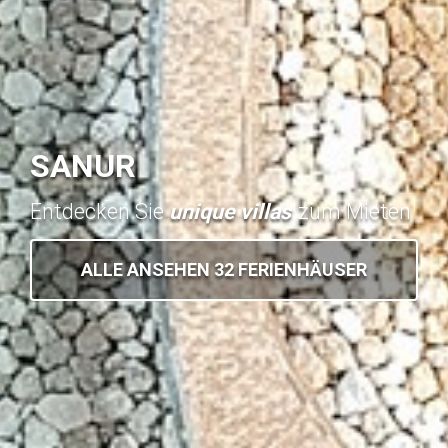
SANUR
Entdecken Sie
unique villas
zum Mieten
ALLE ANSEHEN 32 FERIENHÄUSER