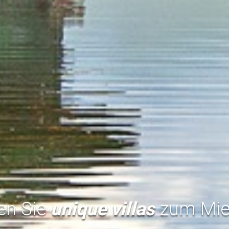
en Sie
unique villas
zum Mie