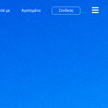
σέ με
Αγαπημένα
Σύνδεση