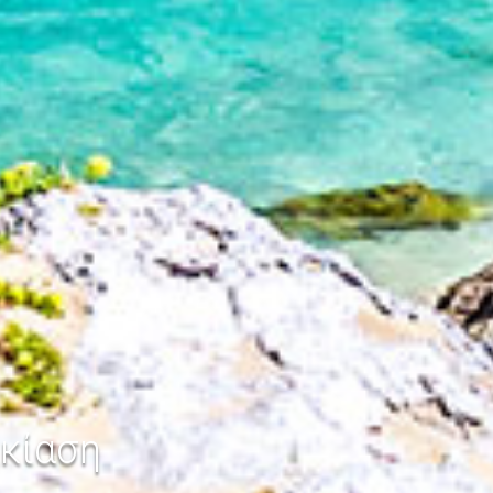
κίαση