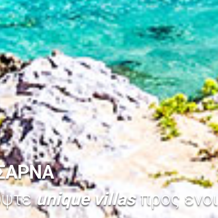
ΣΑΡΝΑ
ύψτε
unique villas
προς ενοι