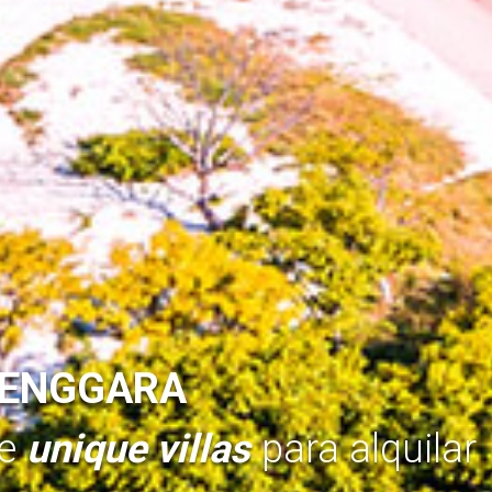
TENGGARA
re
unique villas
para alquilar