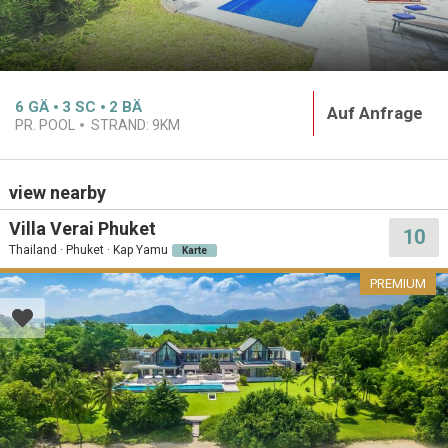
6
GÄ
3
SC
2
BÄ
Auf Anfrage
PR. POOL
STRAND:
9KM
view nearby
Villa Verai Phuket
10
Thailand · Phuket · Kap Yamu
Karte
PREMIUM