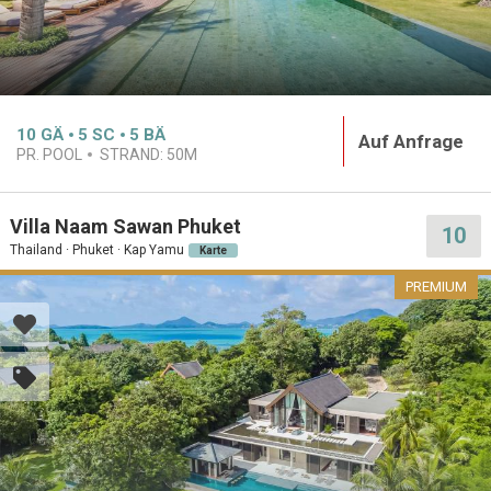
10
GÄ
5
SC
5
BÄ
Auf Anfrage
PR. POOL
STRAND:
50M
Villa Naam Sawan Phuket
10
Thailand · Phuket · Kap Yamu
Karte
PREMIUM