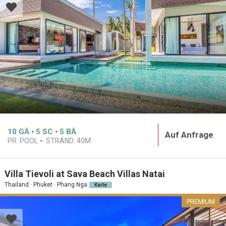
10
GÄ
5
SC
5
BÄ
Auf Anfrage
PR. POOL
STRAND:
40M
Villa Tievoli at Sava Beach Villas Natai
Thailand · Phuket · Phang Nga
Karte
PREMIUM