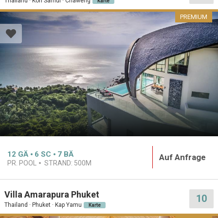
Thailand · Koh Samui · Chaweng
Karte
PREMIUM
12
GÄ
6
SC
7
BÄ
Auf Anfrage
PR. POOL
STRAND:
500M
Villa Amarapura Phuket
10
Thailand · Phuket · Kap Yamu
Karte