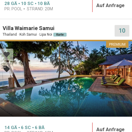
28
GÄ
10
SC
10
BÄ
Auf Anfrage
PR. POOL
STRAND:
20M
Villa Waimarie Samui
10
Thailand · Koh Samui · Lipa Noi
Karte
PREMIUM
14
GÄ
6
SC
6
BÄ
Auf Anfrage