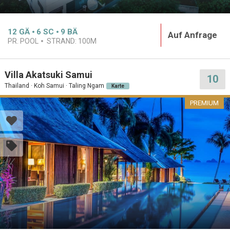
12
GÄ
6
SC
9
BÄ
Auf Anfrage
PR. POOL
STRAND:
100M
Villa Akatsuki Samui
10
Thailand · Koh Samui · Taling Ngam
Karte
PREMIUM