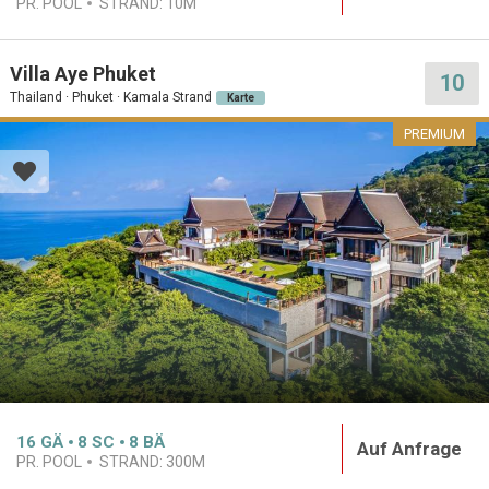
PR. POOL
STRAND:
10M
Villa Aye Phuket
10
Thailand · Phuket · Kamala Strand
Karte
PREMIUM
16
GÄ
8
SC
8
BÄ
Auf Anfrage
PR. POOL
STRAND:
300M