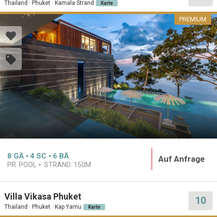
Thailand · Phuket · Kamala Strand
Karte
PREMIUM
8
GÄ
4
SC
6
BÄ
Auf Anfrage
PR. POOL
STRAND:
150M
Villa Vikasa Phuket
10
Thailand · Phuket · Kap Yamu
Karte