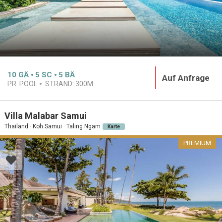
10
GÄ
5
SC
5
BÄ
Auf Anfrage
PR. POOL
STRAND:
300M
Villa Malabar Samui
Thailand · Koh Samui · Taling Ngam
Karte
PREMIUM