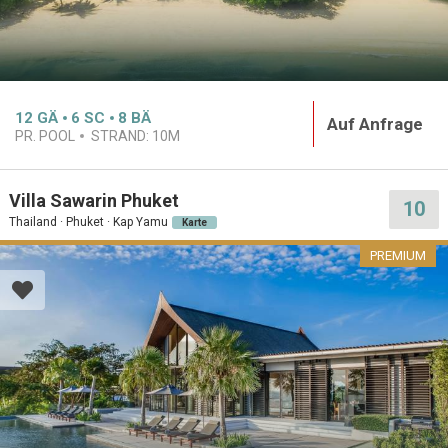
12
GÄ
6
SC
8
BÄ
Auf Anfrage
PR. POOL
STRAND:
10M
Villa Sawarin Phuket
10
Thailand · Phuket · Kap Yamu
Karte
PREMIUM