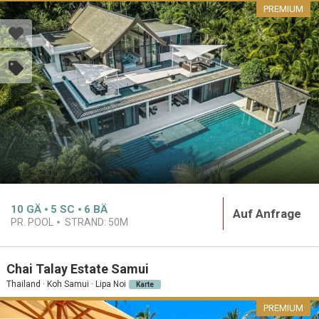
PREMIUM
10
GÄ
5
SC
6
BÄ
Auf Anfrage
PR. POOL
STRAND:
50M
Chai Talay Estate Samui
Thailand · Koh Samui · Lipa Noi
Karte
PREMIUM