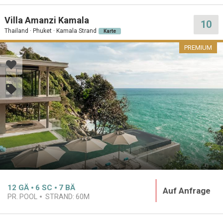
Villa Amanzi Kamala
10
Thailand · Phuket · Kamala Strand
Karte
PREMIUM
12
GÄ
6
SC
7
BÄ
Auf Anfrage
PR. POOL
STRAND:
60M