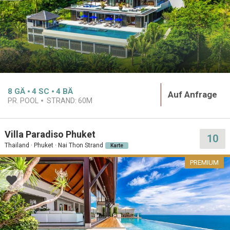
8
GÄ
4
SC
4
BÄ
Auf Anfrage
PR. POOL
STRAND:
60M
Villa Paradiso Phuket
10
Thailand · Phuket · Nai Thon Strand
Karte
PREMIUM