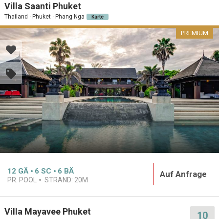
Villa Saanti Phuket
Thailand · Phuket · Phang Nga
Karte
PREMIUM
12
GÄ
6
SC
6
BÄ
Auf Anfrage
PR. POOL
STRAND:
20M
Villa Mayavee Phuket
10