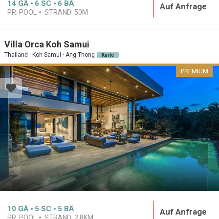
14
GÄ
6
SC
6
BÄ
Auf Anfrage
PR. POOL
STRAND:
50M
Villa Orca Koh Samui
Thailand · Koh Samui · Ang Thong
Karte
PREMIUM
10
GÄ
5
SC
5
BÄ
Auf Anfrage
PR. POOL
STRAND:
2.8KM