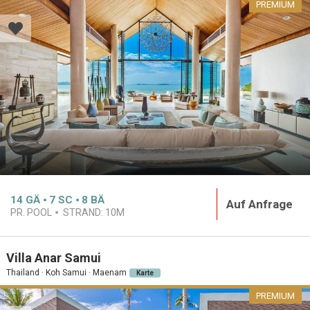
PREMIUM
14
GÄ
7
SC
8
BÄ
Auf Anfrage
PR. POOL
STRAND:
10M
Villa Anar Samui
Thailand · Koh Samui · Maenam
Karte
PREMIUM