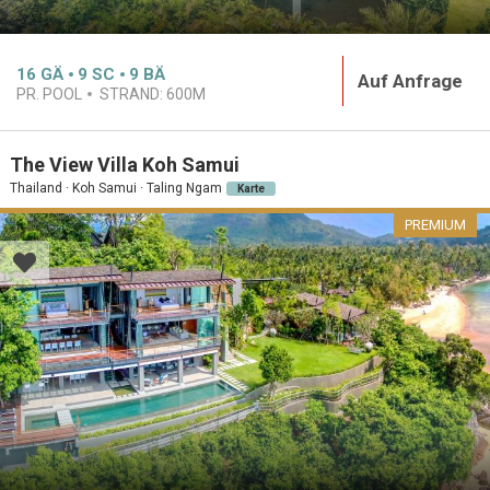
16
GÄ
9
SC
9
BÄ
Auf Anfrage
PR. POOL
STRAND:
600M
The View Villa Koh Samui
Thailand · Koh Samui · Taling Ngam
Karte
PREMIUM