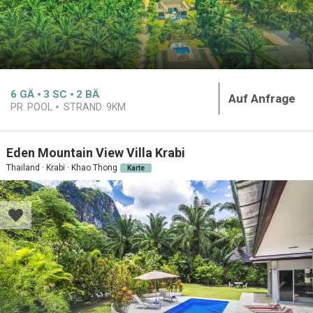
6
GÄ
3
SC
2
BÄ
Auf Anfrage
PR. POOL
STRAND:
9KM
Eden Mountain View Villa Krabi
Thailand · Krabi · Khao Thong
Karte