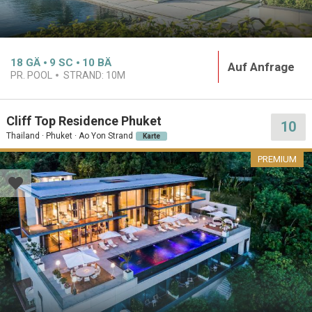
18
GÄ
9
SC
10
BÄ
Auf Anfrage
PR. POOL
STRAND:
10M
Cliff Top Residence Phuket
10
Thailand · Phuket · Ao Yon Strand
Karte
PREMIUM