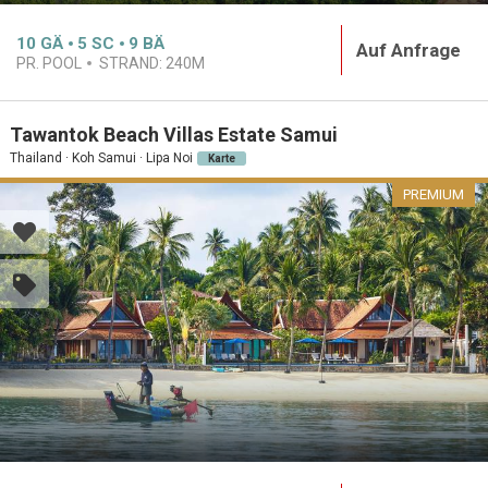
10
GÄ
5
SC
9
BÄ
Auf Anfrage
PR. POOL
STRAND:
240M
Tawantok Beach Villas Estate Samui
Thailand · Koh Samui · Lipa Noi
Karte
PREMIUM