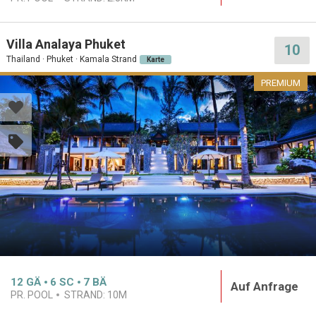
Villa Analaya Phuket
10
Thailand · Phuket · Kamala Strand
Karte
PREMIUM
12
GÄ
6
SC
7
BÄ
Auf Anfrage
PR. POOL
STRAND:
10M