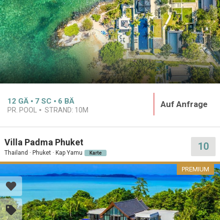
12
GÄ
7
SC
6
BÄ
Auf Anfrage
PR. POOL
STRAND:
10M
Villa Padma Phuket
10
Thailand · Phuket · Kap Yamu
Karte
PREMIUM