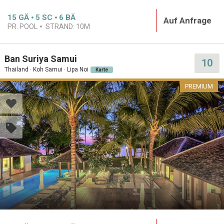
15
GÄ
5
SC
6
BÄ
Auf Anfrage
PR. POOL
STRAND:
10M
Ban Suriya Samui
10
Thailand · Koh Samui · Lipa Noi
Karte
PREMIUM