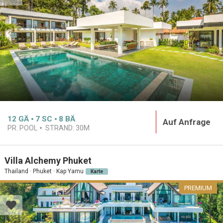
12
GÄ
7
SC
8
BÄ
Auf Anfrage
PR. POOL
STRAND:
30M
Villa Alchemy Phuket
Thailand · Phuket · Kap Yamu
Karte
PREMIUM