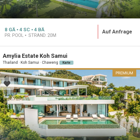
8
GÄ
4
SC
4
BÄ
Auf Anfrage
PR. POOL
STRAND:
20M
Amylia Estate Koh Samui
Thailand · Koh Samui · Chaweng
Karte
PREMIUM