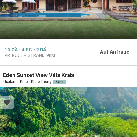
10
GÄ
4
SC
2
BÄ
Auf Anfrage
PR. POOL
STRAND:
9KM
Eden Sunset View Villa Krabi
Thailand · Krabi · Khao Thong
Karte