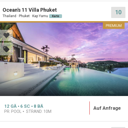
Ocean's 11 Villa Phuket
10
Thailand · Phuket · Kap Yamu
Karte
PREMIUM
12
GÄ
6
SC
8
BÄ
Auf Anfrage
PR. POOL
STRAND:
10M