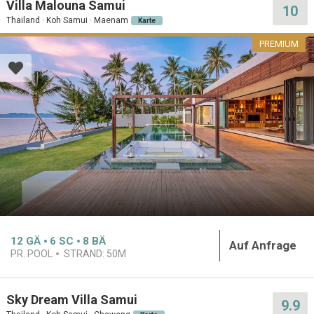
Villa Malouna Samui
10
Thailand · Koh Samui · Maenam
Karte
PREMIUM
12
GÄ
6
SC
8
BÄ
Auf Anfrage
PR. POOL
STRAND:
50M
Sky Dream Villa Samui
9.9