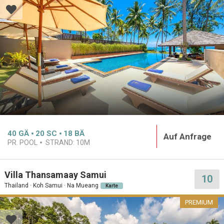
40
GÄ
20
SC
18
BÄ
Auf Anfrage
PR. POOL
STRAND:
10M
Villa Thansamaay Samui
10
Thailand · Koh Samui · Na Mueang
Karte
PREMIUM