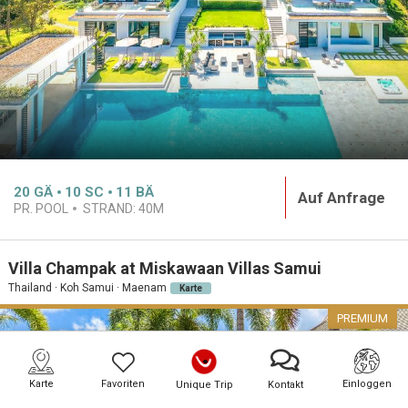
20
GÄ
10
SC
11
BÄ
Auf Anfrage
PR. POOL
STRAND:
40M
Villa Champak at Miskawaan Villas Samui
Thailand · Koh Samui · Maenam
Karte
PREMIUM
Karte
Favoriten
Einloggen
Unique Trip
Kontakt