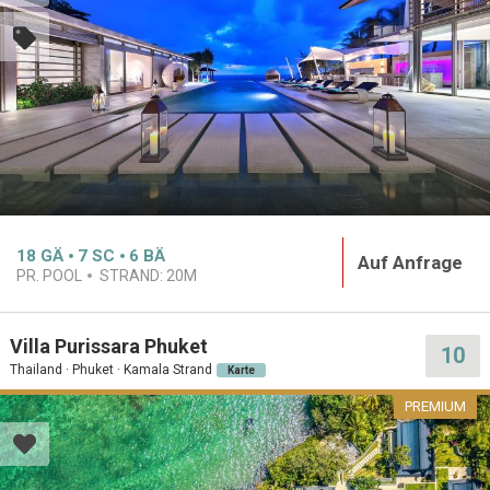
18
GÄ
7
SC
6
BÄ
Auf Anfrage
PR. POOL
STRAND:
20M
Villa Purissara Phuket
10
Thailand · Phuket · Kamala Strand
Karte
PREMIUM