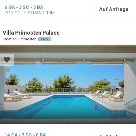
6
GÄ
3
SC
3
BÄ
Auf Anfrage
PR. POOL
STRAND:
10M
Villa Primosten Palace
Kroatien · Primošten
Karte
14
GÄ
7
SC
6
BÄ