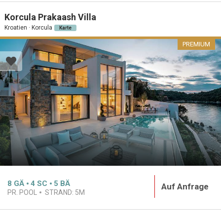
Korcula Prakaash Villa
Kroatien · Korcula
Karte
PREMIUM
8
GÄ
4
SC
5
BÄ
Auf Anfrage
PR. POOL
STRAND:
5M