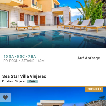
10
GÄ
5
SC
7
BÄ
Auf Anfrage
PR. POOL
STRAND:
160M
Sea Star Villa Vinjerac
Kroatien · Vinjerac
Karte
PREMIUM