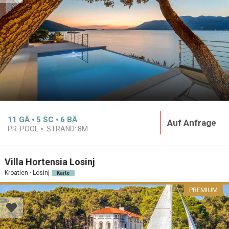
11
GÄ
5
SC
6
BÄ
Auf Anfrage
PR. POOL
STRAND:
8M
Villa Hortensia Losinj
Kroatien · Losinj
Karte
PREMIUM