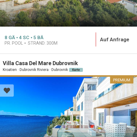
8
GÄ
4
SC
5
BÄ
Auf Anfrage
PR. POOL
STRAND:
300M
Villa Casa Del Mare Dubrovnik
Kroatien · Dubrovnik Riviera · Dubrovnik
Karte
PREMIUM