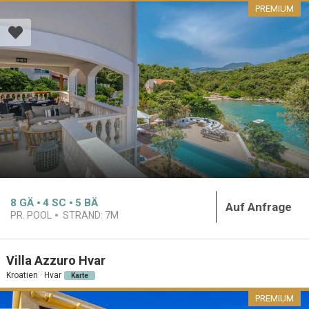
PREMIUM
8
GÄ
4
SC
5
BÄ
Auf Anfrage
PR. POOL
STRAND:
7M
Villa Azzuro Hvar
Kroatien · Hvar
Karte
PREMIUM