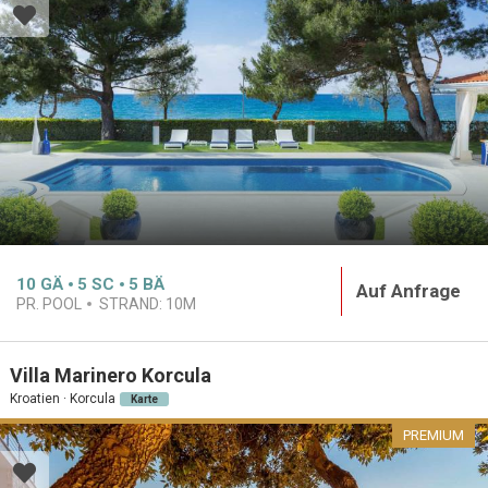
10
GÄ
5
SC
5
BÄ
Auf Anfrage
PR. POOL
STRAND:
10M
Villa Marinero Korcula
Kroatien · Korcula
Karte
PREMIUM