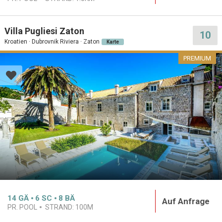
Villa Pugliesi Zaton
10
Kroatien · Dubrovnik Riviera · Zaton
Karte
PREMIUM
14
GÄ
6
SC
8
BÄ
Auf Anfrage
PR. POOL
STRAND:
100M