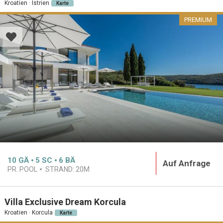
Kroatien · Istrien
Karte
PREMIUM
10
GÄ
5
SC
6
BÄ
Auf Anfrage
PR. POOL
STRAND:
20M
Villa Exclusive Dream Korcula
Kroatien · Korcula
Karte