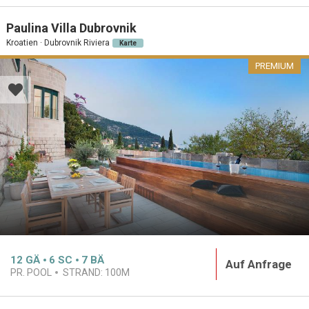
Paulina Villa Dubrovnik
Kroatien · Dubrovnik Riviera
Karte
PREMIUM
12
GÄ
6
SC
7
BÄ
Auf Anfrage
PR. POOL
STRAND:
100M