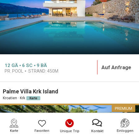
12
GÄ
6
SC
9
BÄ
Auf Anfrage
PR. POOL
STRAND:
450M
Palme Villa Krk Island
Kroatien · Krk
Karte
PREMIUM
Karte
Favoriten
Einloggen
Unique Trip
Kontakt