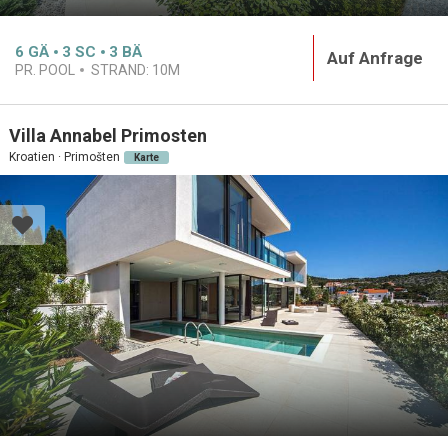
6
GÄ
3
SC
3
BÄ
Auf Anfrage
PR. POOL
STRAND:
10M
Villa Annabel Primosten
Kroatien · Primošten
Karte