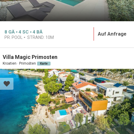
8
GÄ
4
SC
4
BÄ
Auf Anfrage
PR. POOL
STRAND:
10M
Villa Magic Primosten
Kroatien · Primošten
Karte