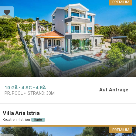
PREMIUM
10
GÄ
4
SC
4
BÄ
Auf Anfrage
PR. POOL
STRAND:
30M
Villa Aria Istria
Kroatien · Istrien
Karte
PREMIUM