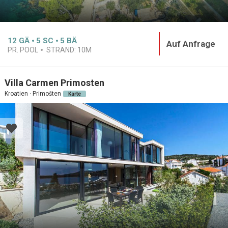
12
GÄ
5
SC
5
BÄ
Auf Anfrage
PR. POOL
STRAND:
10M
Villa Carmen Primosten
Kroatien · Primošten
Karte