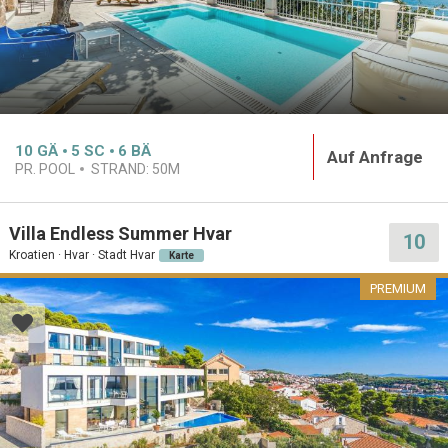
10
GÄ
5
SC
6
BÄ
Auf Anfrage
PR. POOL
STRAND:
50M
Villa Endless Summer Hvar
10
Kroatien · Hvar · Stadt Hvar
Karte
PREMIUM