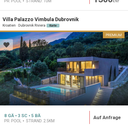
PR. POOL
STRAND:
10M
€/NT
Villa Palazzo Vimbula Dubrovnik
Kroatien · Dubrovnik Riviera
Karte
PREMIUM
8
GÄ
3
SC
5
BÄ
Auf Anfrage
PR. POOL
STRAND:
2.5KM