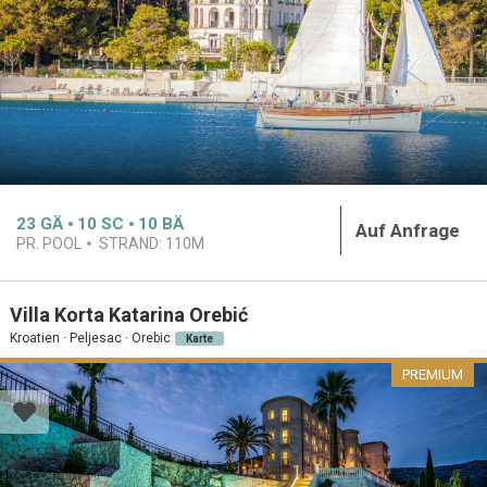
23
GÄ
10
SC
10
BÄ
Auf Anfrage
PR. POOL
STRAND:
110M
Villa Korta Katarina Orebić
Kroatien · Peljesac · Orebic
Karte
PREMIUM