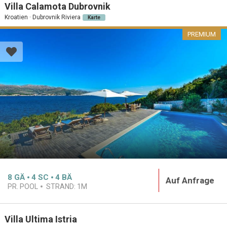
Villa Calamota Dubrovnik
Kroatien · Dubrovnik Riviera
Karte
PREMIUM
8
GÄ
4
SC
4
BÄ
Auf Anfrage
PR. POOL
STRAND:
1M
Villa Ultima Istria