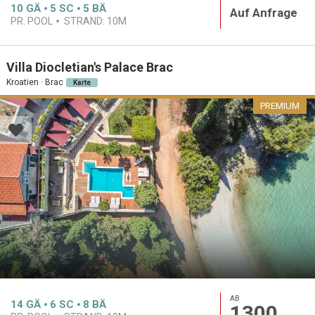
10
GÄ
5
SC
5
BÄ
Auf Anfrage
PR. POOL
STRAND:
10M
Villa Diocletian's Palace Brac
Kroatien · Brac
Karte
PREMIUM
AB
14
GÄ
6
SC
8
BÄ
1300