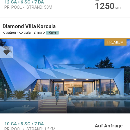
12
GÄ
6
SC
7
BÄ
1250
PR. POOL
STRAND:
50M
€/NT
Diamond Villa Korcula
Kroatien · Korcula · Zrnovo
Karte
PREMIUM
10
GÄ
5
SC
7
BÄ
Auf Anfrage
PR. POOL
STRAND:
1.5KM