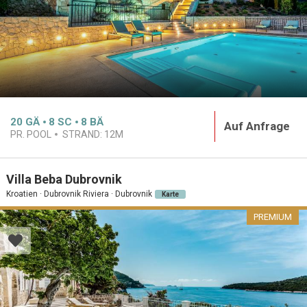
20
GÄ
8
SC
8
BÄ
Auf Anfrage
PR. POOL
STRAND:
12M
Villa Beba Dubrovnik
Kroatien · Dubrovnik Riviera · Dubrovnik
Karte
PREMIUM