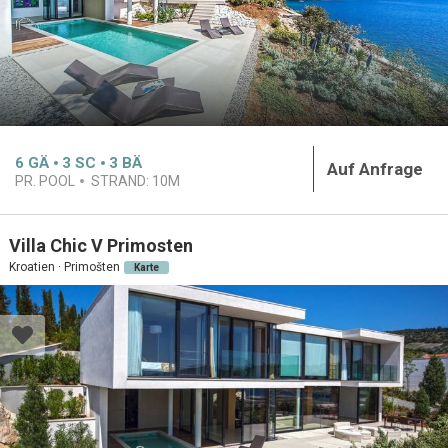
6
GÄ
3
SC
3
BÄ
Auf Anfrage
PR. POOL
STRAND:
10M
Villa Chic V Primosten
Kroatien · Primošten
Karte