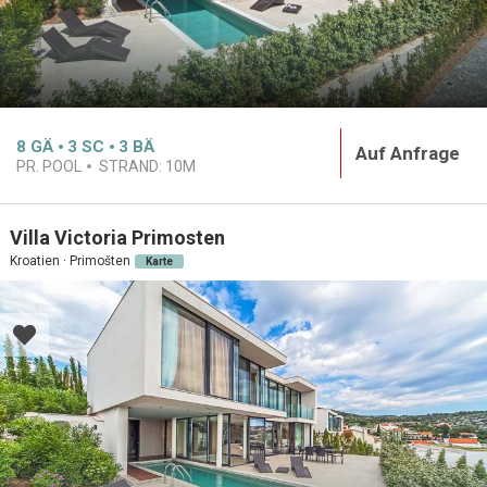
8
GÄ
3
SC
3
BÄ
Auf Anfrage
PR. POOL
STRAND:
10M
Villa Victoria Primosten
Kroatien · Primošten
Karte