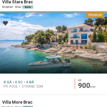
Villa Stara Brac
Kroatien · Brac
Karte
PREMIUM
AB
8
GÄ
4
SC
4
BÄ
900
PR. POOL
STRAND:
50M
€/NT
Villa More Brac