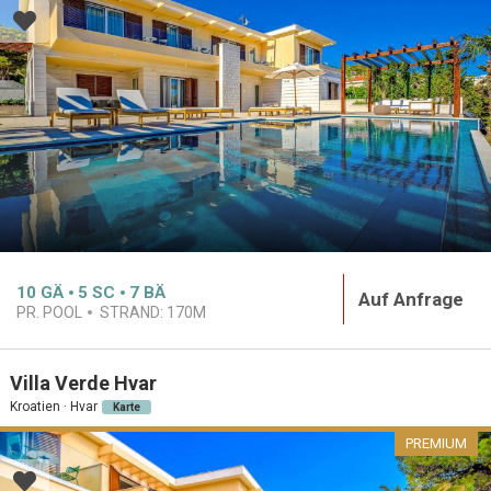
10
GÄ
5
SC
7
BÄ
Auf Anfrage
PR. POOL
STRAND:
170M
Villa Verde Hvar
Kroatien · Hvar
Karte
PREMIUM