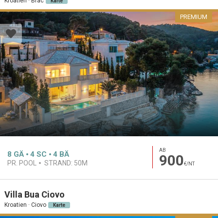
Kroatien · Brac
Karte
PREMIUM
AB
8
GÄ
4
SC
4
BÄ
900
PR. POOL
STRAND:
50M
€/NT
Villa Bua Ciovo
Kroatien · Ciovo
Karte