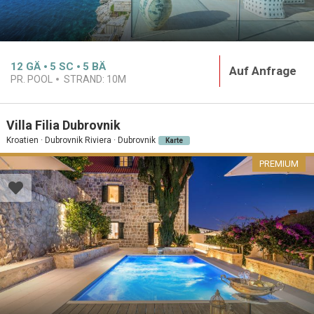
12
GÄ
5
SC
5
BÄ
Auf Anfrage
PR. POOL
STRAND:
10M
Villa Filia Dubrovnik
Kroatien · Dubrovnik Riviera · Dubrovnik
Karte
PREMIUM