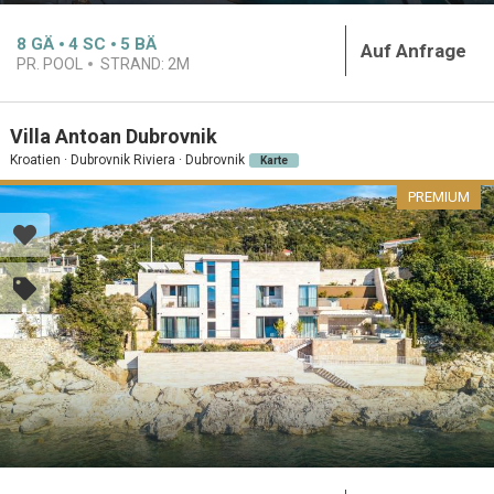
8
GÄ
4
SC
5
BÄ
Auf Anfrage
PR. POOL
STRAND:
2M
Villa Antoan Dubrovnik
Kroatien · Dubrovnik Riviera · Dubrovnik
Karte
PREMIUM