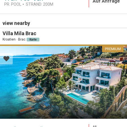
Auf Anfrage
PR. POOL
STRAND:
200M
view nearby
Villa Mila Brac
Kroatien · Brac
Karte
PREMIUM
AB