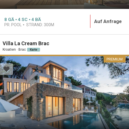
8
GÄ
4
SC
4
BÄ
Auf Anfrage
PR. POOL
STRAND:
300M
Villa La Cream Brac
Kroatien · Brac
Karte
PREMIUM