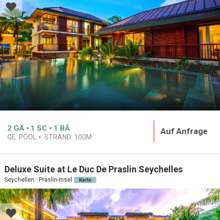
2
GÄ
1
SC
1
BÄ
Auf Anfrage
GE. POOL
STRAND:
100M
Deluxe Suite at Le Duc De Praslin Seychelles
Seychellen · Praslin-Insel
Karte