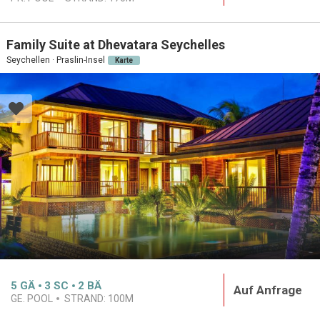
Family Suite at Dhevatara Seychelles
Seychellen · Praslin-Insel
Karte
5
GÄ
3
SC
2
BÄ
Auf Anfrage
GE. POOL
STRAND:
100M