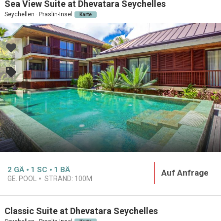
Sea View Suite at Dhevatara Seychelles
Seychellen · Praslin-Insel
Karte
2
GÄ
1
SC
1
BÄ
Auf Anfrage
GE. POOL
STRAND:
100M
Classic Suite at Dhevatara Seychelles