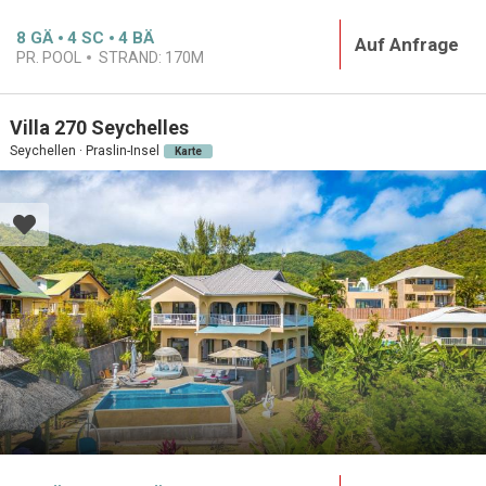
8
GÄ
4
SC
4
BÄ
Auf Anfrage
PR. POOL
STRAND:
170M
Villa 270 Seychelles
Seychellen · Praslin-Insel
Karte