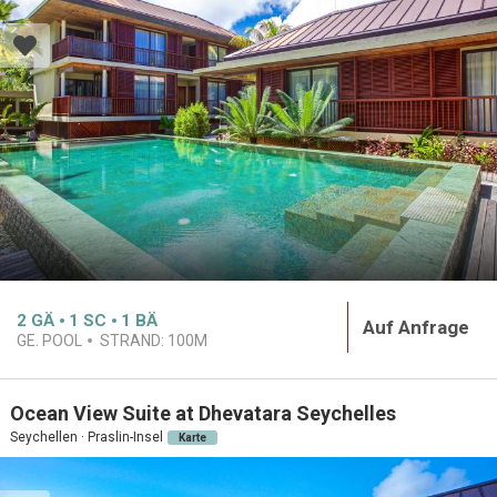
2
GÄ
1
SC
1
BÄ
Auf Anfrage
GE. POOL
STRAND:
100M
Ocean View Suite at Dhevatara Seychelles
Seychellen · Praslin-Insel
Karte