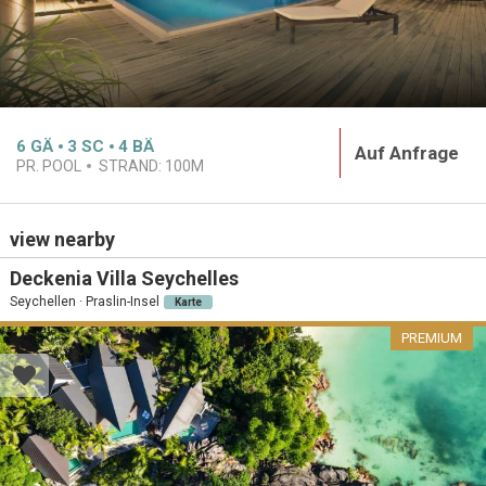
6
GÄ
3
SC
4
BÄ
Auf Anfrage
PR. POOL
STRAND:
100M
view nearby
Deckenia Villa Seychelles
Seychellen · Praslin-Insel
Karte
PREMIUM