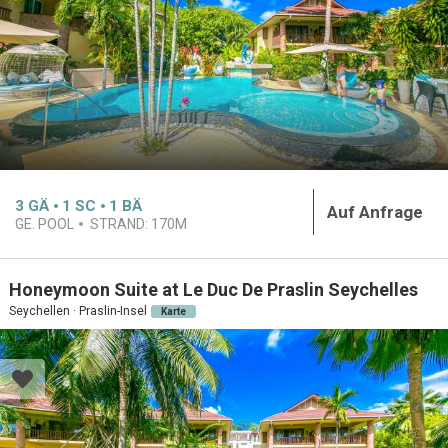
3
GÄ
1
SC
1
BÄ
Auf Anfrage
GE. POOL
STRAND:
170M
Honeymoon Suite at Le Duc De Praslin Seychelles
Seychellen · Praslin-Insel
Karte