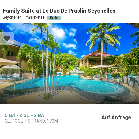
Family Suite at Le Duc De Praslin Seychelles
Seychellen · Praslin-Insel
Karte
5
GÄ
2
SC
2
BÄ
Auf Anfrage
GE. POOL
STRAND:
170M