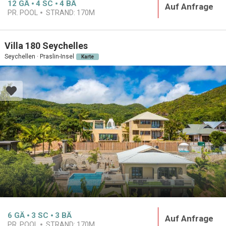
12
GÄ
4
SC
4
BÄ
Auf Anfrage
PR. POOL
STRAND:
170M
Villa 180 Seychelles
Seychellen · Praslin-Insel
Karte
6
GÄ
3
SC
3
BÄ
Auf Anfrage
PR. POOL
STRAND:
170M