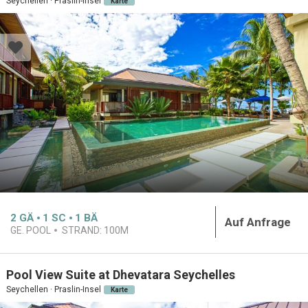
Seychellen · Praslin-Insel
Karte
2
GÄ
1
SC
1
BÄ
Auf Anfrage
GE. POOL
STRAND:
100M
Pool View Suite at Dhevatara Seychelles
Seychellen · Praslin-Insel
Karte