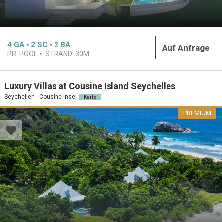
4
GÄ
2
SC
2
BÄ
Auf Anfrage
PR. POOL
STRAND:
30M
Luxury Villas at Cousine Island Seychelles
Seychellen · Cousine Insel
Karte
PREMIUM