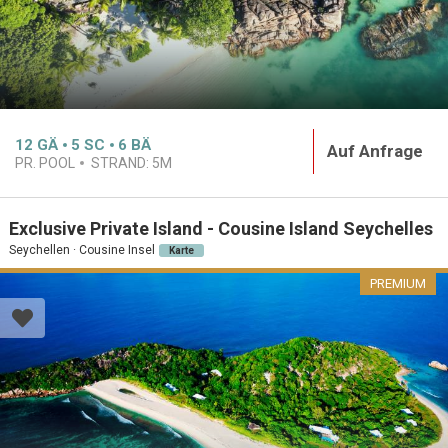
12
GÄ
5
SC
6
BÄ
Auf Anfrage
PR. POOL
STRAND:
5M
Exclusive Private Island - Cousine Island Seychelles
Seychellen · Cousine Insel
Karte
PREMIUM