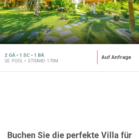
2
GÄ
1
SC
1
BÄ
Auf Anfrage
GE. POOL
STRAND:
170M
Buchen Sie die perfekte Villa für