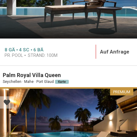
8
GÄ
4
SC
6
BÄ
Auf Anfrage
PR. POOL
STRAND:
100M
Palm Royal Villa Queen
Seychellen · Mahe · Port Glaud
Karte
PREMIUM