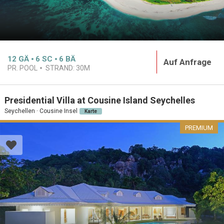
12
GÄ
6
SC
6
BÄ
Auf Anfrage
PR. POOL
STRAND:
30M
Presidential Villa at Cousine Island Seychelles
Seychellen · Cousine Insel
Karte
PREMIUM