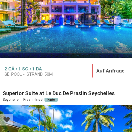
2
GÄ
1
SC
1
BÄ
Auf Anfrage
GE. POOL
STRAND:
50M
Superior Suite at Le Duc De Praslin Seychelles
Seychellen · Praslin-Insel
Karte