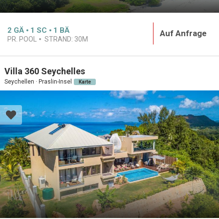
2
GÄ
1
SC
1
BÄ
Auf Anfrage
PR. POOL
STRAND:
30M
Villa 360 Seychelles
Seychellen · Praslin-Insel
Karte