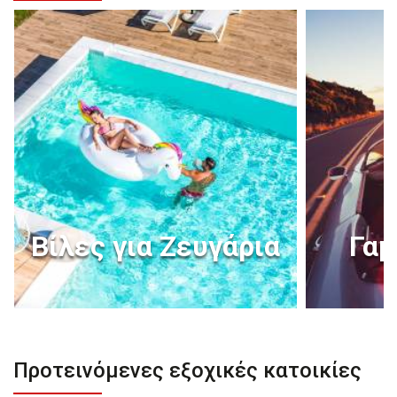
Βίλες για Ζευγάρια
Γαμ
Προτεινόμενες εξοχικές κατοικίες