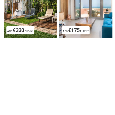
€330
€175
ΑΠΟ
EUR/ΝΥ
ΑΠΟ
EUR/ΝΥ
Splantzia Villa Chania
Pasiphae Apartment
Chania
Χανιά
Χανιά