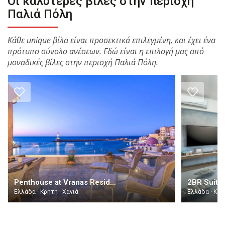
Οι καλύτερες βίλες στην περιοχή
Παλιά Πόλη
Κάθε unique βίλα είναι προσεκτικά επιλεγμένη, και έχει ένα
πρότυπο σύνολο ανέσεων. Εδώ είναι η επιλογή μας από
μοναδικές βίλες στην περιοχή Παλιά Πόλη.
Penthouse at Vranas Residenza Chania
Ελλάδα · Κρήτη · Χανιά
Ελλάδα · Κρή