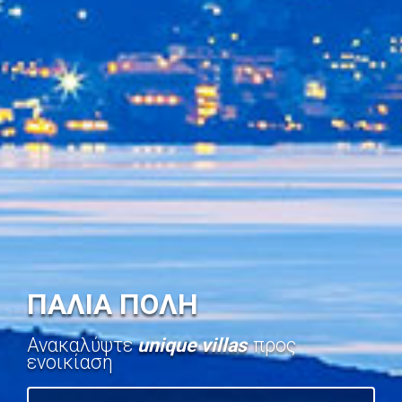
ΠΑΛΙΑ ΠΟΛΗ
Ανακαλύψτε
unique villas
προς
ενοικίαση