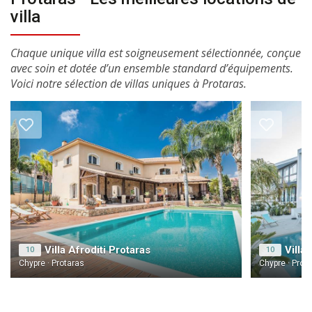
villa
Chaque unique villa est soigneusement sélectionnée, conçue
avec soin et dotée d’un ensemble standard d’équipements.
Voici notre sélection de villas uniques à Protaras.
Villa Afroditi Protaras
Villa
10
10
Chypre · Protaras
Chypre · Prot