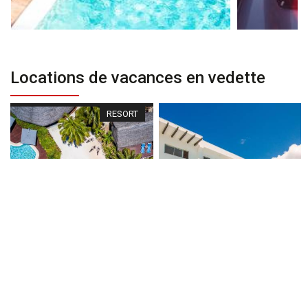
Locations de vacances en vedette
RESORT
Sur demande
Sur demande
Royal Honeymoon Pool
Beachfront Villas at Crystal
Villa at Aitutaki Lagoon
Blue Lagoon Villas