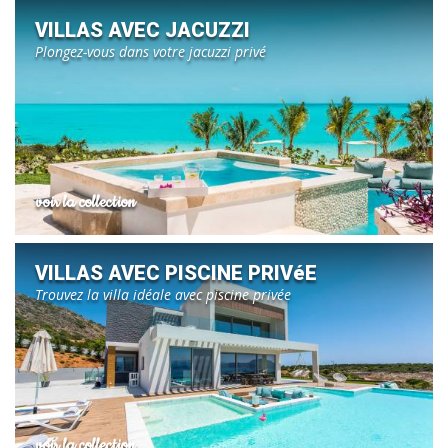
VILLAS AVEC JACUZZI
Plongez-vous dans votre jacuzzi privé
voir la collection
VILLAS AVEC PISCINE PRIVéE
Trouvez la villa idéale avec piscine privée
voir la collection