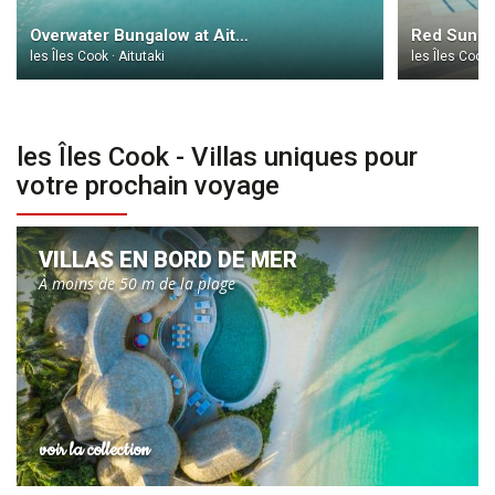
Overwater Bungalow at Aitutaki Lagoon Private Island Resort
Red Sunset
les Îles Cook · Aitutaki
les Îles Cook
les Îles Cook - Villas uniques pour
votre prochain voyage
VILLAS EN BORD DE MER
À moins de 50 m de la plage
voir la collection