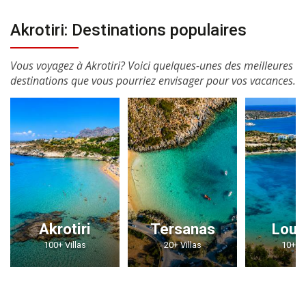
Akrotiri: Destinations populaires
Vous voyagez à Akrotiri? Voici quelques-unes des meilleures
destinations que vous pourriez envisager pour vos vacances.
Akrotiri
Tersanas
Lout
100+ Villas
20+ Villas
10+ Vi