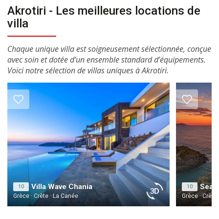
Akrotiri - Les meilleures locations de
villa
Chaque unique villa est soigneusement sélectionnée, conçue
avec soin et dotée d’un ensemble standard d’équipements.
Voici notre sélection de villas uniques à Akrotiri.
Villa Wave Chania
10
10
Grèce · Crète · La Canée
Grèce · Crète