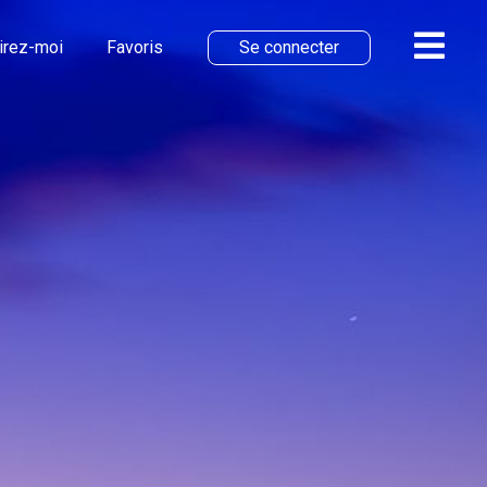
irez-moi
Favoris
Se connecter