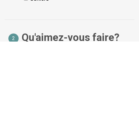
Qu'aimez-vous faire?
2
Aventure
Plage
Séjour en
ville
Culture
Le golf