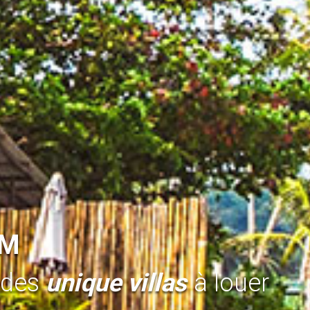
AM
 des
unique villas
à louer