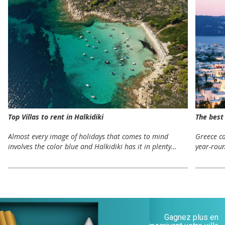
Top Villas to rent in Halkidiki
The best
Almost every image of holidays that comes to mind
Greece ca
involves the color blue and Halkidiki has it in plenty…
year-roun
Gagnez plus en