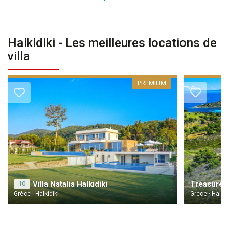
Halkidiki - Les meilleures locations de
villa
PREMIUM
Villa Natalia Halkidiki
Treasure C
10
Grèce · Halkidiki
Grèce · Halkid