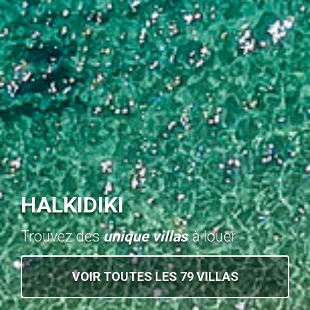
HALKIDIKI
Trouvez des
unique villas
à louer
VOIR TOUTES LES 79 VILLAS