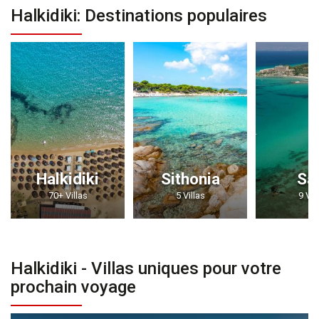
Halkidiki: Destinations populaires
Halkidiki
Sithonia
Sa
70+ Villas
5 Villas
9 Vil
Halkidiki - Villas uniques pour votre
prochain voyage