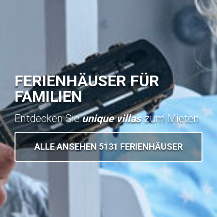
FERIENHÄUSER FÜR
FAMILIEN
Entdecken Sie
unique villas
zum Mieten
ALLE ANSEHEN 5131 FERIENHÄUSER