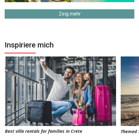
Zeig mehr
Inspiriere mich
Best villa rentals for families in Crete
Themed T