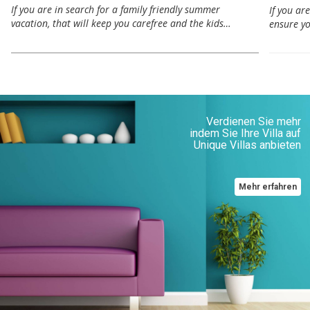
If you are in search for a family friendly summer
If you ar
vacation, that will keep you carefree and the kids…
ensure y
Verdienen Sie mehr
indem Sie Ihre Villa auf
Unique Villas anbieten
Mehr erfahren