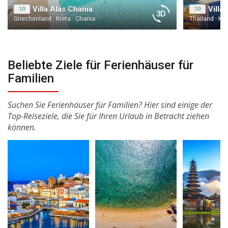
Villa Alas Chania
Villa
10
10
Griechenland · Kreta · Chania
Thailand · Ko
Beliebte Ziele für Ferienhäuser für
Familien
Suchen Sie Ferienhäuser für Familien? Hier sind einige der
Top-Reiseziele, die Sie für Ihren Urlaub in Betracht ziehen
können.