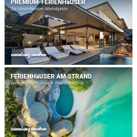
PREMIUM-FERIENHäUSER
Die luxuriösesten Mietobjekte
sammlung ansehen
FERIENHäUSER AM STRAND
Weniger als 50 m vom Strand entfernt
sammlung ansehen