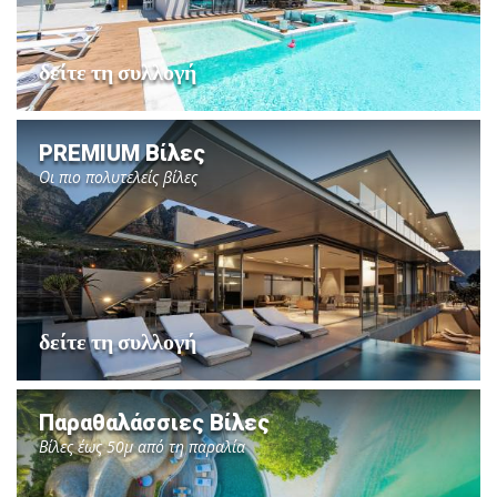
δείτε τη συλλογή
PREMIUM Βίλες
Οι πιο πολυτελείς βίλες
δείτε τη συλλογή
Παραθαλάσσιες Βίλες
Βίλες έως 50μ από τη παραλία