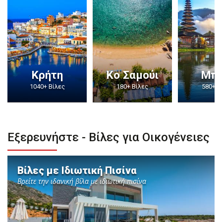
Κρήτη
Κο Σαμούι
Μπα
1040+ Βίλες
180+ Βίλες
580+ Β
Εξερευνήστε - Βίλες για Οικογένειες
Βίλες με Ιδιωτική Πισίνα
Βρείτε την ιδανική βίλα με ιδιωτική πισίνα