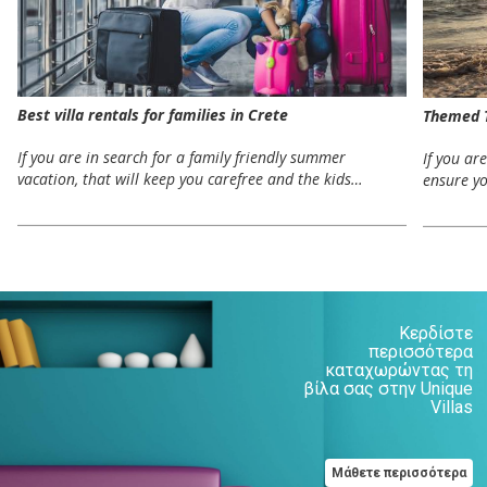
Best villa rentals for families in Crete
Themed T
If you are in search for a family friendly summer
If you ar
vacation, that will keep you carefree and the kids…
ensure y
Κερδίστε
περισσότερα
καταχωρώντας τη
βίλα σας στην Unique
Villas
Μάθετε περισσότερα