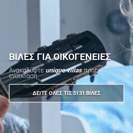
ΒΙΛΕΣ ΓΙΑ ΟΙΚΟΓΕΝΕΙΕΣ
Ανακαλύψτε
unique villas
προς
ενοικίαση
ΔΕΙΤΕ ΟΛΕΣ ΤΙΣ 5131 ΒΙΛΕΣ