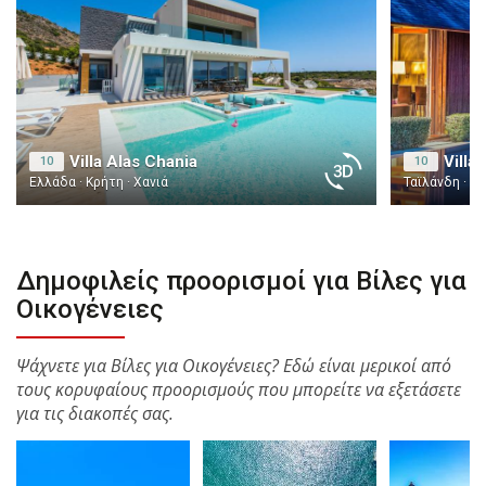
Villa Alas Chania
Villa
10
10
Ελλάδα · Κρήτη · Χανιά
Ταϊλάνδη · Κο
Δημοφιλείς προορισμοί για Βίλες για
Οικογένειες
Ψάχνετε για Βίλες για Οικογένειες? Εδώ είναι μερικοί από
τους κορυφαίους προορισμούς που μπορείτε να εξετάσετε
για τις διακοπές σας.